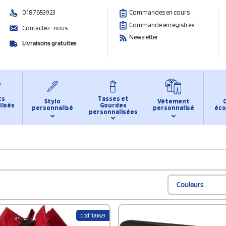
0187653923
Commandes en cours
Commande enregistrée
Contactez-nous
Newsletter
Livraisons gratuites
ts
Tasses et
Stylo
Vêtement
lisés
Gourdes
personnalisé
personnalisé
éco
personnalisées
Couleurs
Cod: 120623