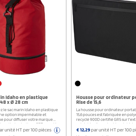
in Idaho en plastique
Housse pour ordinateur p
 48 x Ø 28 cm
Rise de 15,6
 le sac marin Idaho en plastique
La housse pour ordinateur portab
une option imperméable et
15,6 pouces est fabriquée en poly
e pour diffuser votre marque.
recyclé 900D certifié GRS sur l'ext
 partir de plastique PET recyclé,
est dotée d'une doublure intéri
dos personnalisable offre un large
velours recyclé certifié GRS dou
ar unité HT per 100 pièces
€
12,29
par unité HT per 100 
ent principal de 20 litres fermé
protection ultime. L'arrière de la