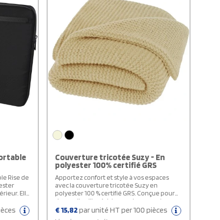
ortable
Couverture tricotée Suzy - En
polyester 100% certifié GRS
le Rise de
Apportez confort et style à vos espaces
ester
avec la couverture tricotée Suzy en
érieur. Elle
polyester 100 % certifié GRS. Conçue pour
eure en
durer, elle allie résistance, douceur et
ce pour une
engagement écologique. Ses dimensions
pièces
€
15,82
par unité HT per 100 pièces
 pochette
de 150 x 120 cm offrent un parfait équilibre