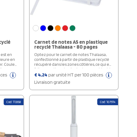
cyclé
Carnet de notes A5 en plastique
recyclé Thalaasa - 80 pages
 est en
Optez pour le carnet de notes Thalaasa,
rieure en
confectionné à partir de plastique recyclé
er. Couleur
récupéré dans les zones côtières, ce qui en
iture :
fait une option plus écologique en aidant à
1 mm.
diminuer les déchets plastiques. Ce carnet
èces
€
4,24
par unité HT per 100 pièces
personnalisable contient 80 feuilles de
Livraison gratuite
papier recyclé ligné de 80 g/m², ainsi qu'une
boucle pour stylo, une fermeture élastique,
un marque-page en ruban et une poche en
accordéon. Couverture personnalisable
Cod: 113358
Cod: 107914
avec le logo ou le motif d'entreprise de
votre choix.