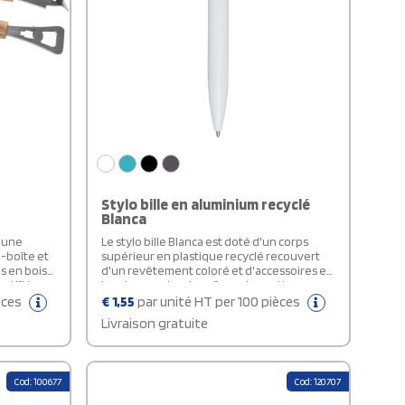
Stylo bille en aluminium recyclé
Blanca
 une
Le stylo bille Blanca est doté d'un corps
e-boîte et
supérieur en plastique recyclé recouvert
s en bois
d'un revêtement coloré et d'accessoires en
ertifié
bambou sur les deux faces. La partie
nctionnel
inférieure du corps est en aluminium
èces
€
1,55
par unité HT per 100 pièces
ateur de
recyclé et présente un revêtement coloré.
Livraison gratuite
Couleur d’encre : Noire. Longueur
d'écriture : 400 mètres. Taille de la pointe :
1 mm.
Cod: 100677
Cod: 120707