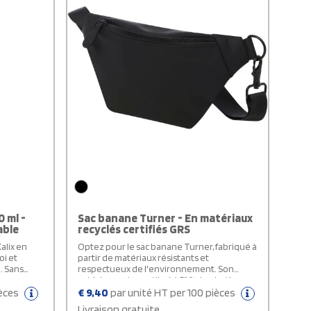
0 ml -
Sac banane Turner - En matériaux
able
recyclés certifiés GRS
alix en
Optez pour le sac banane Turner, fabriqué à
oi et
partir de matériaux résistants et
. Sans
respectueux de l'environnement. Son
extérieur est constitué à 51 % de plastique
PU recyclé certifié GRS, tandis que sa
ièces
€
9,40
par unité HT per 100 pièces
ion
doublure est entièrement composée de
Livraison gratuite