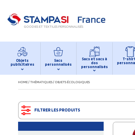
GOODIES ET TEXTILES PERSONNALISÉS
Sacs et sacs à
T-shir
Objets
Sacs
dos
personna
publicitaires
personnalisés
personnalisés
HOME
/
THÉMATIQUES
/
OBJETS ÉCOLOGIQUES
FILTRER LES PRODUITS