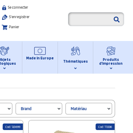
Se connecter
S'enregistrer
Panier
Made in Europe
Objets
Produits
Thématiques
logiques
d’impression
Brand
Matériau
Cod: 120699
Cod: 113336