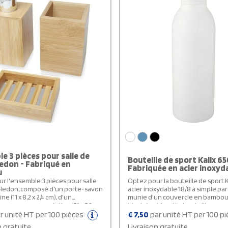
e 3 pièces pour salle de
Bouteille de sport Kalix 65
edon - Fabriqué en
Fabriquée en acier inoxyd
u
r l'ensemble 3 pièces pour salle
Optez pour la bouteille de sport K
 Hedon, composé d'un porte-savon
acier inoxydable 18/8 à simple par
e (11 x 8,2 x 2,4 cm), d'un
munie d'un couvercle en bambou
ur pour savon ou lotion (7,1 x 7,2 x
bisphénol A, cette bouteille
t d'un porte-brosse à dents (8 x 8 x
personnalisable a été vérifiée et
r unité HT per 100 pièces
€
7,50
par unité HT per 100 p
 Ces accessoires promotionnels
approuvée conforme à la législat
n gratuite
Livraison gratuite