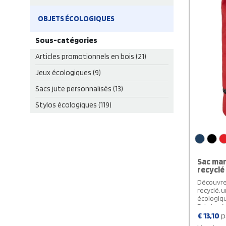
OBJETS ÉCOLOGIQUES
Sous-catégories
Articles promotionnels en bois (21)
Jeux écologiques (9)
Sacs jute personnalisés (13)
Stylos écologiques (119)
Sac mar
recyclé
Découvrez
recyclé, 
écologiqu
Fabriqué à
ce sac à 
€
13,10
p
compartim