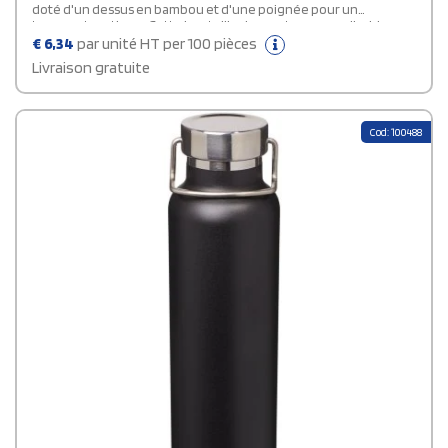
doté d'un dessus en bambou et d'une poignée pour un
transport pratique. Cette bouteille de sport personnalisable a
une capacité de 550 ml et est livrée dans une boîte cadeau
€
6,34
par unité HT per 100 pièces
Avenue.
Livraison gratuite
Cod: 100488