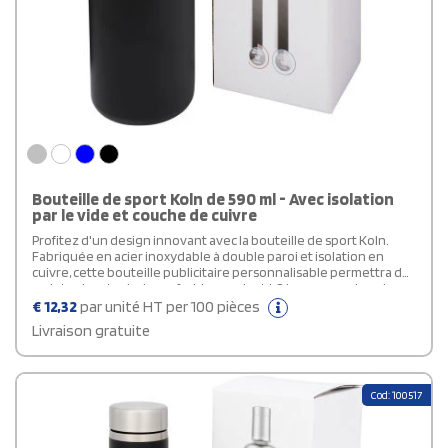
Bouteille de sport Koln de 590 ml - Avec isolation
par le vide et couche de cuivre
Profitez d'un design innovant avec la bouteille de sport Koln.
Fabriquée en acier inoxydable à double paroi et isolation en
cuivre, cette bouteille publicitaire personnalisable permettra de
maintenir votre boisson froide pendant 48 heures ou chaude
pendant au moins 12 heures. Ce design prévient également la
€
12,32
par unité HT per 100 pièces
formation de condensation à l'extérieur de la bouteille. Dotée
Livraison gratuite
d'un couvercle vissé et d'un couvercle en acier inoxydable avec
une poignée pratique en silicone, elle offre une manipulation
aisée. Son design à double ouverture facilite le nettoyage et le
remplissage. Avec une capacité de 590 ml, elle est livrée dans une
Cod: 100517
boîte cadeau Avenue.