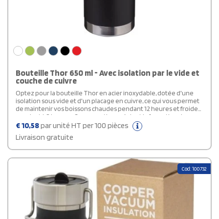
Bouteille Thor 650 ml - Avec isolation par le vide et
couche de cuivre
Optez pour la bouteille Thor en acier inoxydable, dotée d'une
isolation sous vide et d'un placage en cuivre, ce qui vous permet
de maintenir vos boissons chaudes pendant 12 heures et froides
pendant 48 heures. Sa conception prévient la formation de
condensation à l'extérieur de la bouteille. Son revêtement
€
10,58
par unité HT per 100 pièces
moderne et résistant est très tendance. Son couvercle vissé en
Livraison gratuite
acier empêche les fuites et est équipé d'un passage en acier.
Avec une large ouverture pour une utilisation plus confortable,
cette bouteille personnalisable est idéale pour ajouter des
glaçons. Elle dispose d'une capacité de 650 ml et est présentée
Cod: 100732
dans un coffret cadeau Avenue.