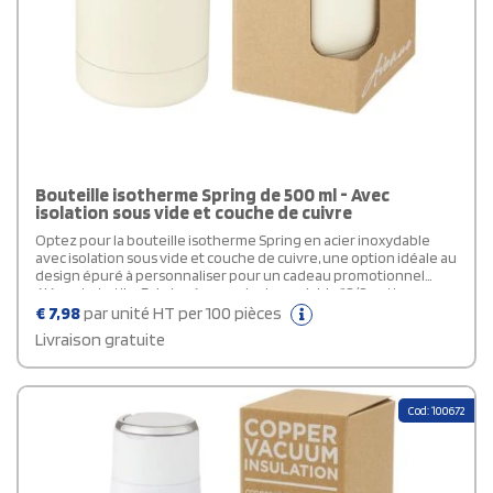
Bouteille isotherme Spring de 500 ml - Avec
isolation sous vide et couche de cuivre
Optez pour la bouteille isotherme Spring en acier inoxydable
avec isolation sous vide et couche de cuivre, une option idéale au
design épuré à personnaliser pour un cadeau promotionnel
élégant et utile. Fabriquée en acier inoxydable 18/8, cette
bouteille isotherme publicitaire empêche la condensation à
€
7,98
par unité HT per 100 pièces
l'intérieur. Sa finition par pulvérisation de poudre lui confère une
Livraison gratuite
grande durabilité. Certifiée sans bisphénol A, elle respecte les
normes de sécurité alimentaire allemandes (LFGB) et est
conforme à la réglementation REACH concernant les phtalates.
D'une capacité de 500 ml, il est recommandée de la laver à la main.
Cod: 100672
Livrée dans un coffret cadeau en carton recyclé.