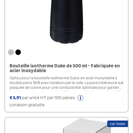
Bouteille isotherme Duke de 500 ml - Fabriquée en
acier inoxydable
Optez pour la bouteille isotherme Duke, en acier inoxydable à
double paroi 18/8 avec isolation par le vide. La paroi intérieure est
plaquée de cuivre pour une conductivité optimale pour garder
les boissons chaudes pendant 12 heures et froides pendant 48
heures. Sa capacité est de 500 ml. Présentée dans une boîte
€
5,91
par unité HT per 100 pièces
cadeau Avenue, cette bouteille isotherme publicitaire affichera
Livraison gratuite
votre logo de manière efficace.
Cod: 100644