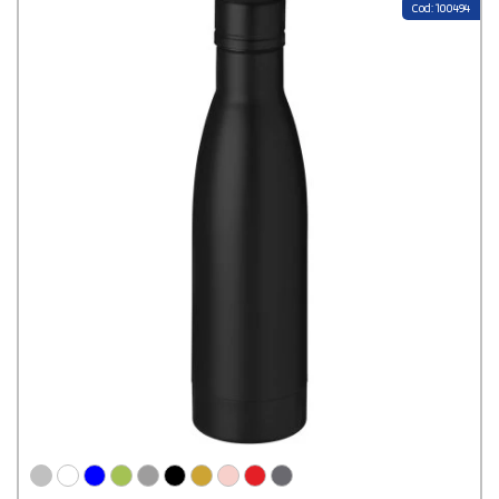
Cod: 100494
pratique pour les trajets, une gourde alu ou inox légère pour le sport,
ou une gourde en acier inox résistante pour les journées bien
remplies, vous êtes sûr de faire plaisir et de rester visible longtemps. Et
pour ceux qui se posent la question du “gourde en inox danger”, pas
d’inquiétude : nos modèles sont sûrs, aux normes alimentaires et
pensés pour durer.
Sur Stampasi.fr, commander vos gourdes aluminium ou inox est un vrai
jeu d’enfant. Vous choisissez le modèle, vous ajoutez votre logo, et en
quelques clics tout est prêt. On vous envoie même un aperçu gratuit
pour valider le rendu avant impression, histoire que tout soit nickel. Et
si vous avez besoin d’un petit coup de main, nos conseillers sont là pour
vous guider et préparer un devis personnalisé. Côté qualité, on ne
rigole pas : chaque gourde en aluminium ou inox est choisie pour sa
robustesse, son isolation et son design, et nos techniques d’impression
garantissent un logo impeccable. En plus, la livraison standard est
rapide et gratuite partout en France, et si vous êtes pressé, l’option
express est là. Bref, offrir une gourde aluminium ou inox personnalisée,
c’est bien plus qu’un simple cadeau : c’est pratique, durable, écolo et
stylé, tout en boostant votre visibilité. Alors n’attendez plus, foncez sur
Stampasi.fr et faites de vos gourdes en inox des objets qui parlent pour
vous, tous les jours et partout.