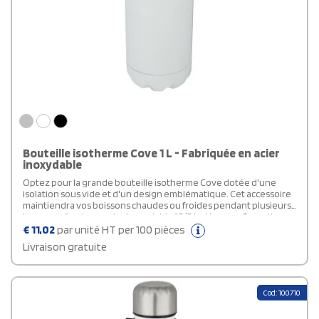
Bouteille isotherme Cove 1 L - Fabriquée en acier
inoxydable
Optez pour la grande bouteille isotherme Cove dotée d'une
isolation sous vide et d'un design emblématique. Cet accessoire
maintiendra vos boissons chaudes ou froides pendant plusieurs
heures grâce à son acier inoxydable 18/8 isotherme. Garantie
sans bisphénol A, testée et approuvée par la législation
€
11,02
par unité HT per 100 pièces
allemande sur la sécurité alimentaire (LFGB), cette bouteille
Livraison gratuite
isotherme personnalisable est également conforme à la
réglementation REACH concernant les phtalates. Avec une
capacité de 1 litre, il est recommandé de la laver à la main. Livrée
dans un coffret cadeau en carton recyclé.
Cod: 100710