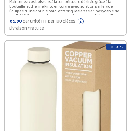
Maintenez vos boissons à la température désirée grâce à la
bouteille isotherme Pinto en cuivre avec isolation par le vide.
Équipée d'une double paroi et fabriquée en acier inoxydable de
qualité 18/8 avec paroi interne plaquée cuivre, cette bouteille
personnalisable garantit que votre boisson reste à la
€
9,90
par unité HT per 100 pièces
température idéale selon vos préférences. Elle gardera en effet
Livraison gratuite
vos boissons chaudes pendant 12 heures ou froides pendant 48
heures. Son extérieur est revêtu de poudre pour une meilleure
durabilité. Avec capacité de 750 ml, elle est présentée dans une
boîte cadeau Avenue.
Cod: 100712