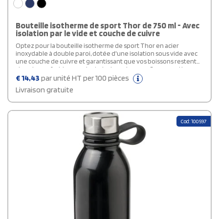
Bouteille isotherme de sport Thor de 750 ml - Avec
isolation par le vide et couche de cuivre
Optez pour la bouteille isotherme de sport Thor en acier
inoxydable à double paroi, dotée d'une isolation sous vide avec
une couche de cuivre et garantissant que vos boissons restent
chaudes ou froides pendant plusieurs heures. Sa conception
empêche la condensation extérieure, et son revêtement en
€
14,43
par unité HT per 100 pièces
poudre tendance assure une durabilité exceptionnelle. Equipée
Livraison gratuite
d'un couvercle étanche à visser en acier inoxydable, cette
bouteille isotherme personnalisable de votre logo dispose d'une
paille intégrée et une boucle de transport robuste. Sa large
ouverture facilite le remplissage, le versement et le nettoyage.
Cod: 100597
Sans bisphénol A, elle est conforme aux normes de sécurité
alimentaire allemandes (LFGB) et aux règlements REACH sur les
phtalates. Idéale pour les glaçons, cette bouteille a une capacité
de 750 ml. Lavage à la main recommandé. Livrée dans un coffret
cadeau en carton recyclé.