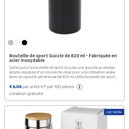
Bouteille de sport Guzzle de 820 ml - Fabriquée en
acier inoxydable
Optez pour la bouteille de sport Guzzle, une gourde au design
simple, équipée d'un couvercle vissé pour une utilisation aisée.
Avec sa capacité généreuse de 820 ml, cette bouteille de sport
publiciraire à paroi simple est idéale pour vous que vous puissiez
rester hydraté toute la journée. Fabriquée en acier inoxydable,
€
6,06
par unité HT per 100 pièces
elle est solide et durable. De plus, elle offre de multiples options
Livraison gratuite
pour afficher de manière distinctive tout logo ou message.
Cod: 100594