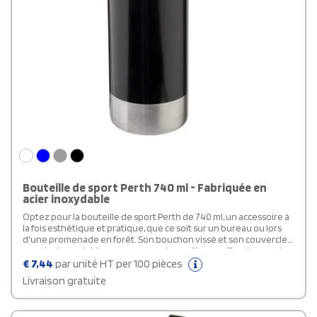
Bouteille de sport Perth 740 ml - Fabriquée en
acier inoxydable
Optez pour la bouteille de sport Perth de 740 ml, un accessoire à
la fois esthétique et pratique, que ce soit sur un bureau ou lors
d'une promenade en forêt. Son bouchon vissé et son couvercle
en acier inoxydable avec une sangle en silicone offrent une prise
en main confortable et la rendent facile à transporter, évitant
€
7,44
par unité HT per 100 pièces
ainsi toute perte du bouchon. Avec son design bicolore blanc et
Livraison gratuite
argenté, cette bouteille de sport personnalisable est très
élégante et vous permettra une personnalisation optimale.