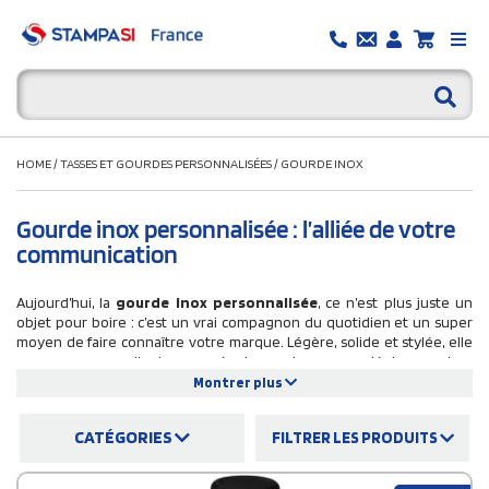
HOME
/
TASSES ET GOURDES PERSONNALISÉES
/
GOURDE INOX
Gourde inox personnalisée : l’alliée de votre
communication
Aujourd’hui, la
gourde inox personnalisée
, ce n’est plus juste un
objet pour boire : c’est un vrai compagnon du quotidien et un super
moyen de faire connaître votre marque. Légère, solide et stylée, elle
accompagne vos clients ou vos équipes au bureau, en déplacement ou
même pendant le sport. Bref, partout où votre marque peut se faire
Montrer plus
remarquer, votre gourde alu est là pour jouer les ambassadeurs. Offrir
des gourdes en inox personnalisées, c’est aussi montrer que vous avez
CATÉGORIES
FILTRER LES PRODUITS
du style et que vous pensez à la planète. Fini le plastique jetable : vos
clients ou collaborateurs gardent leur boisson au frais tout en utilisant
un objet durable. Que vous optiez pour une gourde en aluminium