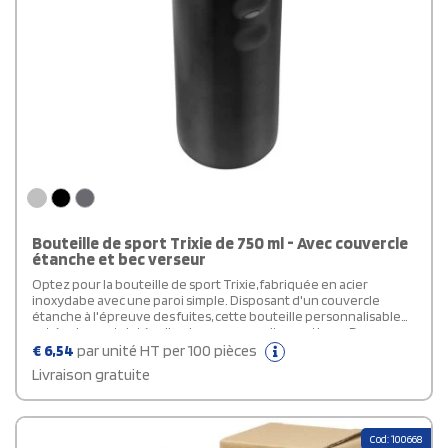
Bouteille de sport Trixie de 750 ml - Avec couvercle
étanche et bec verseur
Optez pour la bouteille de sport Trixie, fabriquée en acier
inoxydabe avec une paroi simple. Disposant d'un couvercle
étanche à l'épreuve des fuites, cette bouteille personnalisable
est également dotée d'un bec verseur ultra pratique. Des
poignées latérales sont intégrées pour une prise en main aisée.
€
6,54
par unité HT per 100 pièces
Contenance de 750 ml.
Livraison gratuite
Cod: 100668