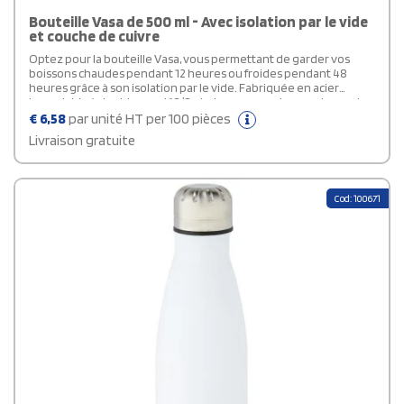
Bouteille Vasa de 500 ml - Avec isolation par le vide
et couche de cuivre
Optez pour la bouteille Vasa, vous permettant de garder vos
boissons chaudes pendant 12 heures ou froides pendant 48
heures grâce à son isolation par le vide. Fabriquée en acier
inoxydable à double paroi 18/8 et placage en cuivre sur la paroi
interne, elle conserve la température de vos boissons selon vos
€
6,58
par unité HT per 100 pièces
préférences. Avec une capacité de 500 ml, cette bouteille
Livraison gratuite
publicitaire est livrée dans un coffret cadeau Avenue.
Cod: 100671