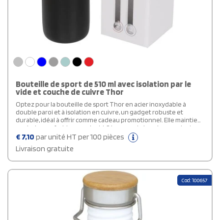
Bouteille de sport de 510 ml avec isolation par le
vide et couche de cuivre Thor
Optez pour la bouteille de sport Thor en acier inoxydable à
double paroi et à isolation en cuivre, un gadget robuste et
durable, idéal à offrir comme cadeau promotionnel. Elle maintient
vos boissons froides pendant 48 heures et chaudes pendant au
moins 12 heures. De plus, sa conception évite la condensation à
€
7,10
par unité HT per 100 pièces
l'extérieur de la bouteille. Son revêtement en poudre est à la fois
Livraison gratuite
tendance et résistant. Equipée d'un couvercle étanche à visser
en acier inoxydable, cette bouteille personnalisable a une
capacité de 510 ml et est présentée dans un coffret cadeau
Avenue.
Cod: 100657