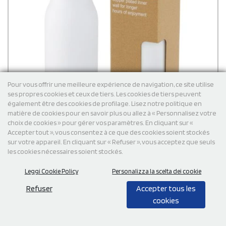
Pour vous offrir une meilleure expérience de navigation, ce site utilise
ses propres cookies et ceux de tiers. Les cookies de tiers peuvent
également être des cookies de profilage. Lisez notre politique en
matière de cookies pour en savoir plus ou allez à « Personnalisez votre
choix de cookies » pour gérer vos paramètres. En cliquant sur «
Accepter tout », vous consentez à ce que des cookies soient stockés
sur votre appareil. En cliquant sur « Refuser », vous acceptez que seuls
les cookies nécessaires soient stockés.
Leggi Cookie Policy
Personalizza la scelta dei cookie
Refuser
Accepter tous les
Bouteille isotherme Marka de 600 ml - Avec couche
cookies
de cuivre et avec boucle métallique
Optez pour la bouteille Marka, fabriquée avec une technologie
sous vide en acier inoxydable, incluant une couche de cuivre