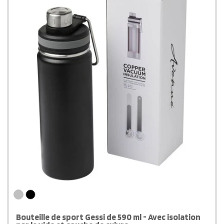
Bouteille de sport Gessi de 590 ml - Avec isolation