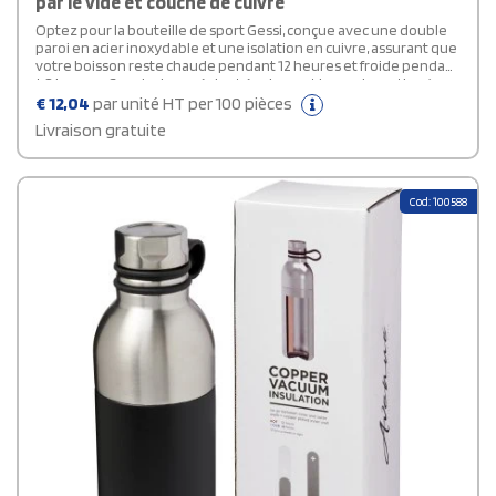
par le vide et couche de cuivre
Optez pour la bouteille de sport Gessi, conçue avec une double
paroi en acier inoxydable et une isolation en cuivre, assurant que
votre boisson reste chaude pendant 12 heures et froide pendant
48 heures. Son design prévient également la condensation à
l'extérieur de la bouteille. Équipée d'un couvercle à vis en acier
€
12,04
par unité HT per 100 pièces
inoxydable doté d'une poignée, cette bouteille personnalisable
Livraison gratuite
est ultra pratique et facile à transporter. Son système à double
ouverture facilite le nettoyage et le remplissage. Avec une
capacité de 590 ml, elle est présentée dans un coffret cadeau
Avenue.
Cod: 100588