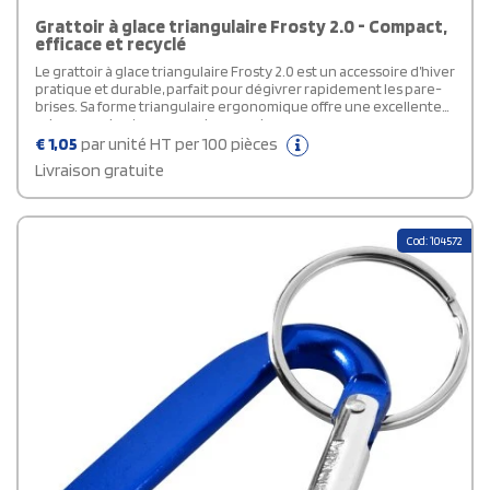
Grattoir à glace triangulaire Frosty 2.0 - Compact,
efficace et recyclé
Le grattoir à glace triangulaire Frosty 2.0 est un accessoire d’hiver
pratique et durable, parfait pour dégivrer rapidement les pare-
brises. Sa forme triangulaire ergonomique offre une excellente
prise en main et une grande zone de marquage pour y apposer
votre logo. Fabriqué au Royaume-Uni en plastique polystyrène
€
1,05
par unité HT per 100 pièces
recyclé, ce grattoir à glace combine résistance et engagement
Livraison gratuite
écologique. Léger, solide et personnalisable, ce grattoir à glace
promotionnel est un choix intelligent pour vos campagnes
hivernales ou cadeaux d’entreprise durables.
Cod: 104572