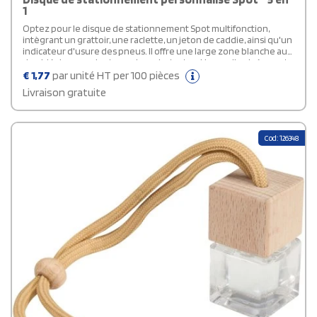
1
Optez pour le disque de stationnement Spot multifonction,
intègrant un grattoir, une raclette, un jeton de caddie, ainsi qu'un
indicateur d'usure des pneus. Il offre une large zone blanche au
dos, idéale pour ajouter un logo. Le texte « Heure d'arrivée » est
inscrit en néerlandais, anglais, français, allemand et italien.
€
1,77
par unité HT per 100 pièces
Veuillez noter que les réglementations peuvent différer selon la
Livraison gratuite
zone de stationnement.
Cod: 126348