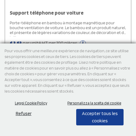
Support téléphone pour voiture
Porte-téléphone en bambou à montage magnétique pour
bouche ventilation de voiture. Le bambou est un produit naturel,
et présente de légères variations de couleur, de décoration et de
tailles.
€
3,63
par unité HT per 100 pièces
Livraison gratuite
Pour vous offrir une meilleure expérience de navigation, ce site utilise
ses propres cookies et ceux de tiers. Les cookies de tiers peuvent
également être des cookies de profilage. Lisez notre politique en
matière de cookies pour en savoir plus ou allez à « Personnalisez votre
Cod: MO8941
choix de cookies » pour gérer vos paramètres. En cliquant sur «
Accepter tout », vous consentez à ce que des cookies soient stockés
sur votre appareil. En cliquant sur « Refuser », vous acceptez que seuls
les cookies nécessaires soient stockés.
Leggi Cookie Policy
Personalizza la scelta dei cookie
Refuser
Accepter tous les
cookies