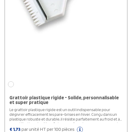
Grattoir plastique rigide - Solide, personnalisable
et super pratique
Le grattoir plastique rigide est un outil indispensable pour
dégivrer efficacement les pare-brises en hiver. Conçu dans un
plastique robuste et durable, il résiste parfaitement au froid et à
une utilisation régulière. Sa large surface de marquage permet
une personnalisation sur le manche ou sur la tête grâce à
€
1,73
par unité HT per 100 pièces