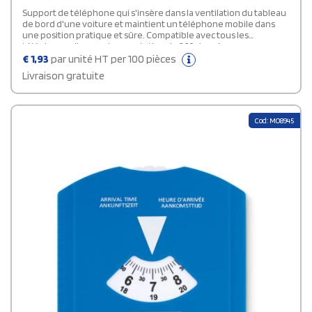
Support de téléphone qui s'insère dans la ventilation du tableau
de bord d'une voiture et maintient un téléphone mobile dans
une position pratique et sûre. Compatible avec tous les
téléphones. Il permet une rotation de 360 degrés avec une
ouverture bilatérale.
€
1,93
par unité HT per 100 pièces
Livraison gratuite
Cod: MO8945