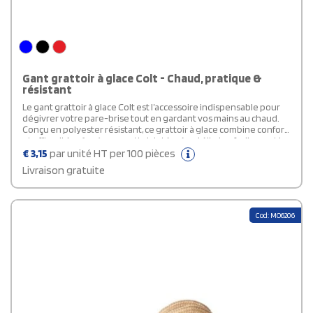
Gant grattoir à glace Colt - Chaud, pratique &
résistant
Le gant grattoir à glace Colt est l’accessoire indispensable pour
dégivrer votre pare-brise tout en gardant vos mains au chaud.
Conçu en polyester résistant, ce grattoir à glace combine confort
et efficacité grâce à son grattoir intégré qui élimine facilement la
glace et le givre. Idéal pour les matins d’hiver, ce gant de
€
3,15
par unité HT per 100 pièces
dégivrage pratique offre une bonne isolation contre le froid tout
Livraison gratuite
en assurant une excellente prise en main. Compact et léger, ce
grattoir publicitaire se range facilement dans votre voiture et
peut être personnalisé avec votre logo pour un cadeau
d’entreprise utile et saisonnier.
Cod: MO6206