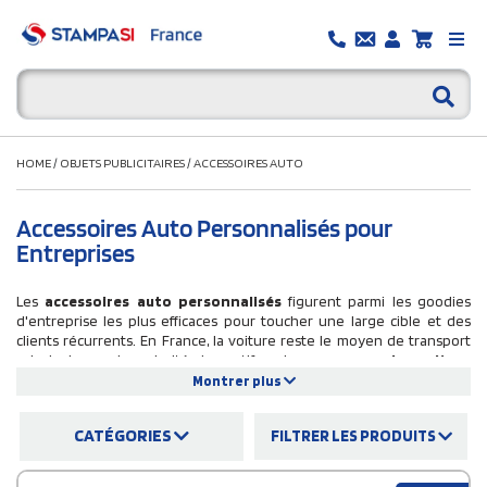
HOME
/
OBJETS PUBLICITAIRES
/
ACCESSOIRES AUTO
Accessoires Auto Personnalisés pour
Entreprises
Les
accessoires auto personnalisés
figurent parmi les goodies
d'entreprise les plus efficaces pour toucher une large cible et des
clients récurrents. En France, la voiture reste le moyen de transport
principal pour la majorité des actifs : chaque
accessoire voiture
personnalisé
distribué accompagne son propriétaire lors de ses
Montrer plus
déplacements quotidiens, exposant votre marque de manière
naturelle et répétée. Sur Stampasi.fr, nous proposons une sélection de
CATÉGORIES
FILTRER LES PRODUITS
gadgets
pour voiture personnalisés adaptés aux besoins des
entreprises : désodorisant pour voiture personnalisé, disque
de stationnement, pare-soleil, support pour
téléphone, gratte-