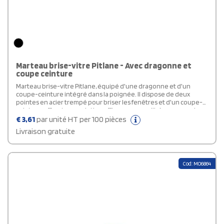
Marteau brise-vitre Pitlane - Avec dragonne et
coupe ceinture
Marteau brise-vitre Pitlane, équipé d'une dragonne et d'un
coupe-ceinture intégré dans la poignée. Il dispose de deux
pointes en acier trempé pour briser les fenêtres et d'un coupe-
ceinture, offrant une solution efficace pour se libérer en cas de
danger.
€
3,61
par unité HT per 100 pièces
Livraison gratuite
Cod: MO6864