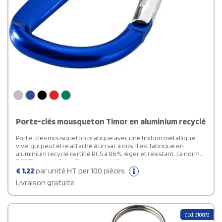
Porte-clés mousqueton Timor en aluminium recyclé
Porte-clés mousqueton pratique avec une finition métallique
vive, qui peut être attaché à un sac à dos. Il est fabriqué en
aluminium recyclé certifié RCS à 86 %, léger et résistant. La norme
RCS (Recycled Claim Standard) vérifie le contenu recyclé d'un
produit tout au long de la chaîne d'approvisionnement. Le
€
1,22
par unité HT per 100 pièces
mousqueton ne convient pas pour l’escalade.
Livraison gratuite
Cod: 210872