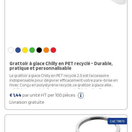
Grattoir à glace Chilly en PET recyclé - Durable,
pratique et personnalisable
Le grattoir à glace Chilly en PET recyclé 2.0 est l’accessoire
indispensable pour dégivrer efficacement votre pare-brise en
hiver. Conçu en polystyrène recyclé, ce grattoir à glace allie
solidité et respect de l’environnement. Fabriqué au Royaume-
Uni, ce grattoir à main pratique offre une large zone de
€
1,44
par unité HT per 100 pièces
marquage, idéale pour y apposer votre logo ou message
Livraison gratuite
publicitaire. Léger, ergonomique et durable, ce grattoir à glace
personnalisable constitue un objet promotionnel utile que vos
clients garderont longtemps dans leur voiture. Un choix
responsable et efficace pour vos campagnes d’hiver.
Cod: 118013