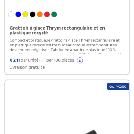
Grattoir à glace Thrym rectangulaire et en
plastique recyclé
Compact et pratique, le grattoir à glace Thrym rectangulaire et
en plastique recyclé est l’outil idéal lorsque les températures
deviennent négatives. Fabriquée à partir de plastique 100 %
recyclé, sa conception durable permet d’éliminer efficacement la
glace et le givre. Comprend un bord plat, un bord dentelé et un
€
2,11
par unité HT per 100 pièces
nettoyeur de lame d’essuie-glace.
Livraison gratuite
Cod: MO2960