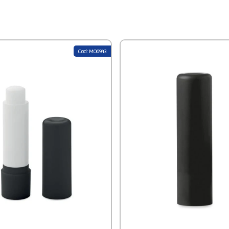
tion encore plus plaisante. Compact
ue, son format en tube se glisse
t dans une poche, un sac ou une
our l’avoir toujours à portée de
le à utiliser et adapté à un usage
 ce baume à lèvres est idéal aussi
Cod: MO6943
é qu’en hiver, lorsque les lèvres
sées aux agressions extérieures
oleil, le vent ou le froid.
isable avec votre logo, c'est un
objet publicitaire : utile, apprécié
rvé longtemps.