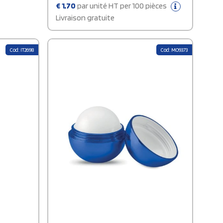
€
1,70
par unité HT per 100 pièces
Livraison gratuite
Cod: IT2698
Cod: MO9373