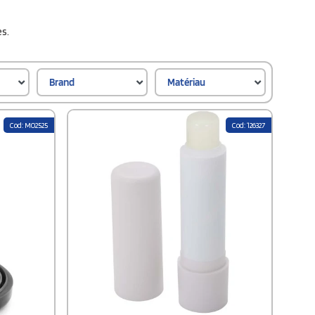
s.
Brand
Matériau
Cod: MO2525
Cod: 126327