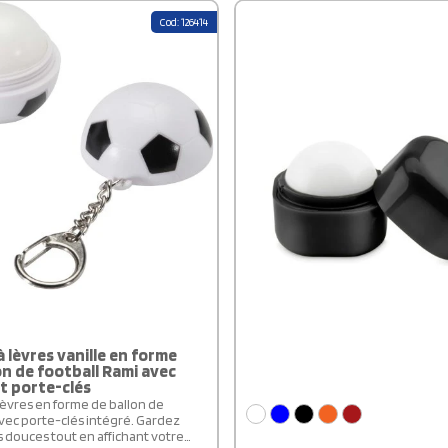
Cod: 126414
 lèvres vanille en forme
on de football Rami avec
et porte-clés
èvres en forme de ballon de
avec porte-clés intégré. Gardez
s douces tout en affichant votre