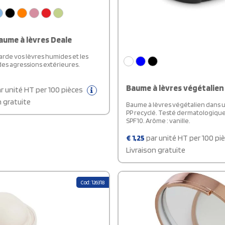
aume à lèvres Deale
garde vos lèvres humides et les
es agressions extérieures.
Baume à lèvres végétalien
r unité HT per 100 pièces
n gratuite
Baume à lèvres végétalien dans u
PP recyclé. Testé dermatologiqu
SPF10. Arôme : vanille.
€
1,25
par unité HT per 100 pi
Livraison gratuite
Cod: 126318