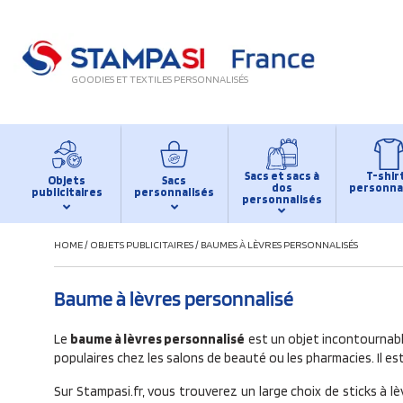
GOODIES ET TEXTILES PERSONNALISÉS
Sacs et sacs à
T-shir
Objets
Sacs
dos
personna
publicitaires
personnalisés
personnalisés
HOME
/
OBJETS PUBLICITAIRES
/
BAUMES À LÈVRES PERSONNALISÉS
Baume à lèvres personnalisé
Le
baume à lèvres personnalisé
est un objet incontournable
populaires chez les salons de beauté ou les pharmacies. Il 
Sur Stampasi.fr, vous trouverez un large choix de sticks à l