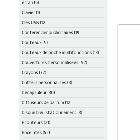
écran (6)
l’applica
et pratiq
Clavier (1)
facilemen
trousse, p
Clés USB (12)
main. Faci
quotidien,
Conférencier publicitaires (19)
bien en ét
sont expo
Couteaux (4)
comme le s
Personnal
Couteaux de poche multifonctions (13)
excellent 
et conse
Couvertures Personnalisées (42)
Crayons (37)
Cutters personnalisés (8)
Décapsuleur (30)
Diffuseurs de parfum (12)
Disque bleu stationnement (3)
Ecouteurs (21)
Enceintes (52)