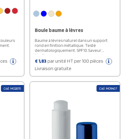
Boule baume à lèvres
couleurs
Baume à lèvres naturel dans un support
ement.
rond en finition métallique. Testé
dermatologiquement. SPF10.Saveur:
Vanille.
èces
€
1,83
par unité HT per 100 pièces
Livraison gratuite
Cod: MO2870
Cod: MO9407