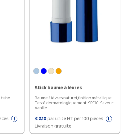
Stick baume à lèvres
n tube.
Baume à lèvres naturel, finition métallique.
Testé dermatologiquement. SPF10. Saveur:
Vanille.
ièces
€
2,10
par unité HT per 100 pièces
Livraison gratuite