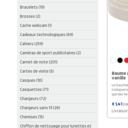
Bracelets (19)
Brosses (2)
Cache webcam (1)
Cadeaux technologiques (69)
Cahiers (259)
Caméras de sport publicitaires (2)
Carnet de note (201)
Cartes de visite (5)
Baume à
vanille
Casques (10)
Le baume 
Casquettes (71)
indispens
garder le
Chargeurs (72)
protégées
formule e
€
1,41
pa
Chargeurs sans fil (26)
protectio
Livraiso
efficaceme
Chemises (15)
en évitan
arôme de 
Chiffon de nettoyage pour lunettes et
gourmande