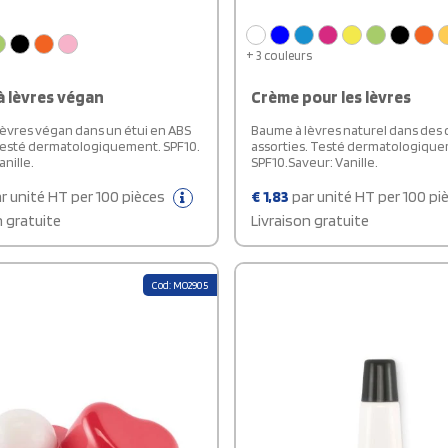
+ 3 couleurs
 lèvres végan
Crème pour les lèvres
èvres végan dans un étui en ABS
Baume à lèvres naturel dans des 
Testé dermatologiquement. SPF10.
assorties. Testé dermatologiqu
anille.
SPF10.Saveur: Vanille.
r unité HT per 100 pièces
€
1,83
par unité HT per 100 pi
n gratuite
Livraison gratuite
Cod: MO2905