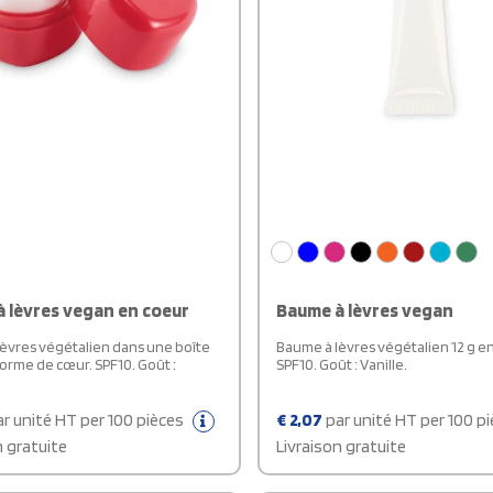
 lèvres vegan en coeur
Baume à lèvres vegan
èvres végétalien dans une boîte
Baume à lèvres végétalien 12 g e
forme de cœur. SPF10. Goût :
SPF10. Goût : Vanille.
r unité HT per 100 pièces
€
2,07
par unité HT per 100 p
n gratuite
Livraison gratuite