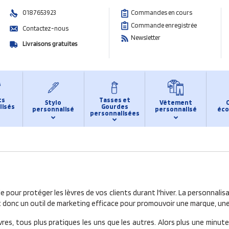
0187653923
Commandes en cours
Commande enregistrée
Contactez-nous
Newsletter
Livraisons gratuites
ts
Tasses et
Stylo
Vêtement
lisés
Gourdes
personnalisé
personnalisé
éco
personnalisées
 pour protéger les lèvres de vos clients durant l'hiver. La personnalis
est donc un outil de marketing efficace pour promouvoir une marque, u
èvres, tous plus pratiques les uns que les autres. Alors plus une minu