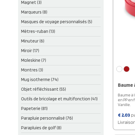
Magnet (3)
Marqueurs (8)
Masques de voyage personnalisés (5)
Mètres-ruban (13)
Minuteur (6)
Miroir (17)
Moleskine (7)
Montres (3)
Mug isotherme (74)
Baume à
Objet réfléchissant (55)
Baume à l
Outils de bricolage et multifonction (41)
en PP en 
Vanille.
Papeterie (81)
€
2,03
pa
Parapluie personnalisé (76)
Livraiso
Parapluies de golf (8)