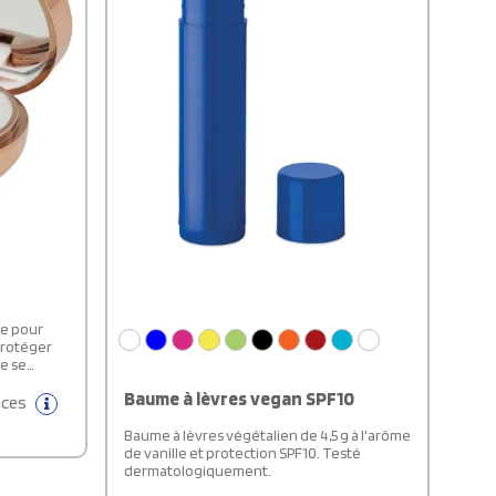
le pour
protéger
ue se
 en
Baume à lèvres vegan SPF10
èces
Baume à lèvres végétalien de 4,5 g à l'arôme
de vanille et protection SPF10. Testé
dermatologiquement.