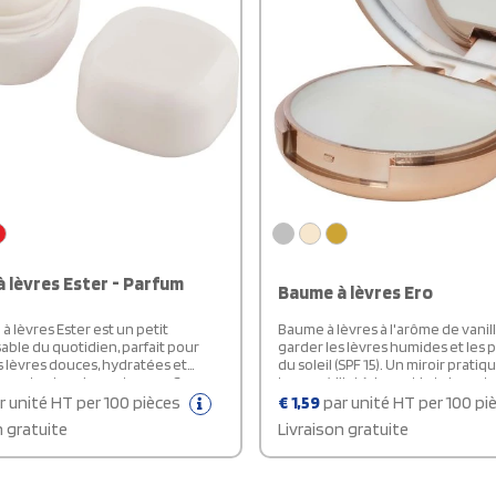
 lèvres Ester - Parfum
Baume à lèvres Ero
à lèvres Ester est un petit
Baume à lèvres à l'arôme de vanil
able du quotidien, parfait pour
garder les lèvres humides et les 
s lèvres douces, hydratées et
du soleil (SPF 15). Un miroir pratiq
 en toutes circonstances. Sa
trouve à l'intérieur et le tube est
nrichie avec un indice de
plastique.
r unité HT per 100 pièces
€
1,59
par unité HT per 100 pi
n SPF 15 aide à protéger
n gratuite
Livraison gratuite
nt contre les effets du soleil, tout
t le dessèchement. Son agréable
vanille apporte une touche
 à chaque utilisation, rendant