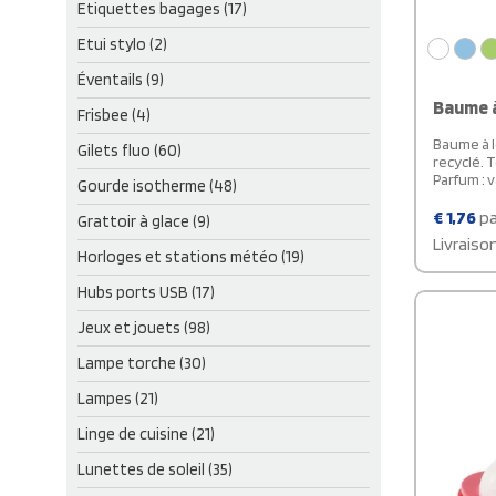
Etiquettes bagages (17)
Etui stylo (2)
Éventails (9)
Baume à
Frisbee (4)
Baume à l
Gilets fluo (60)
recyclé. 
Parfum : v
Gourde isotherme (48)
€
1,76
pa
Grattoir à glace (9)
Livraiso
Horloges et stations météo (19)
Hubs ports USB (17)
Jeux et jouets (98)
Lampe torche (30)
Lampes (21)
Linge de cuisine (21)
Lunettes de soleil (35)