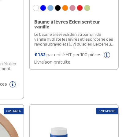
Baume à lèvres Eden senteur
vanille
Le baume à lèvres Eden au parfum de
vanille hydrate les lèvres et les protège des
rayons ultraviolets (UV) du soleil. L’extérieur
est en plastique recyclé. Durée de
conservation : 3 ans à compter de la date
€
1,32
par unité HT per 100 pièces
d'achat.
Livraison gratuite
n étui en
ement.
èces
Cod: 126316
Cod: MO2915