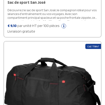
Sac de sport San José
Découvrez le sac de sport San José, le compagnon idéal pour vos
séances d'entraînement ou vos voyages. Avec son
compartiment principal spacieux et sa poche frontale zippée, ce
sac promotionnel de 48 x 28 x 25 cm offre suffisamment d'espace
pour ranger vos vêtements de sport, chaussures, serviettes et
€
9,10
par unité HT per 100 pièces
autres équipements. Issu de la marque Bullet, ce sac combine
Livraison gratuite
qualité et durabilité pour répondre à vos besoins quotidiens.
Cod: 119647