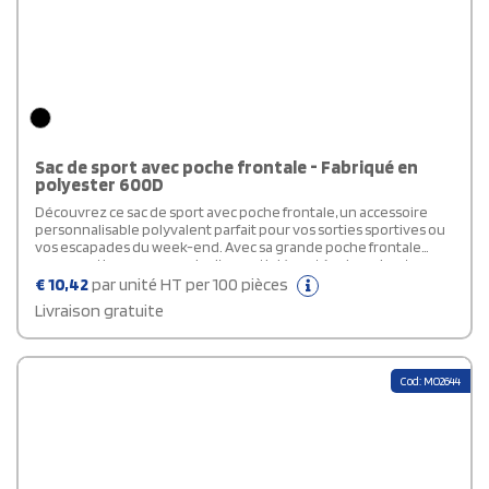
Sac de sport avec poche frontale - Fabriqué en
polyester 600D
Découvrez ce sac de sport avec poche frontale, un accessoire
personnalisable polyvalent parfait pour vos sorties sportives ou
vos escapades du week-end. Avec sa grande poche frontale
super pratique pour garder l’essentiel à portée de main, et sa
bandoulière réglable (et amovible si besoin), il s’adapte vraiment
€
10,42
par unité HT per 100 pièces
à votre rythme. Fabriqué en polyester 600D, il est à la fois robuste
Livraison gratuite
et léger — idéal pour vous suivre partout sans faillir.
Cod: MO2644