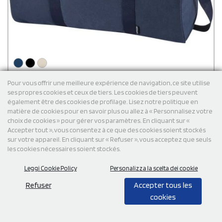
Pour vous offrir une meilleure expérience de navigation, ce site utilise
Sac de voyage Recanvas recyclé et certifié GRS de
ses propres cookies et ceux de tiers. Les cookies de tiers peuvent
40 L
également être des cookies de profilage. Lisez notre politique en
Fabriqué en toile recyclée hydrofuge certifiée GRS, le sac de
matière de cookies pour en savoir plus ou allez à « Personnalisez votre
voyage Recanvas allie durabilité et polyvalence au quotidien. Il
choix de cookies » pour gérer vos paramètres. En cliquant sur «
est doté d’un compartiment principal spacieux, d’une poche
frontale à fermeture éclair pour un accès rapide à vos objets, de
Accepter tout », vous consentez à ce que des cookies soient stockés
poignées souples et de bretelles réglables amovibles pour un
€
12,57
par unité HT per 100 pièces
sur votre appareil. En cliquant sur « Refuser », vous acceptez que seuls
transport flexible. Parfait pour les séances de sport, les voyages
les cookies nécessaires soient stockés.
Livraison gratuite
le week-end ou une utilisation quotidienne. Capacité : 40 litres.
Leggi Cookie Policy
Personalizza la scelta dei cookie
Cod: MO2507
Refuser
Accepter tous les
cookies