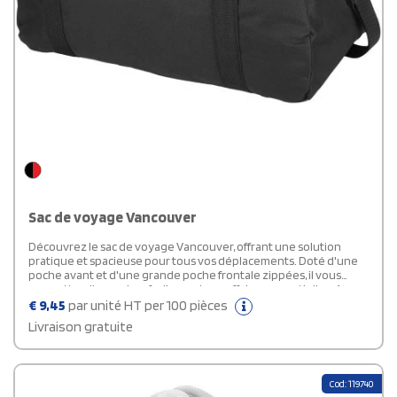
Sac de voyage Vancouver
Découvrez le sac de voyage Vancouver, offrant une solution
pratique et spacieuse pour tous vos déplacements. Doté d'une
poche avant et d'une grande poche frontale zippées, il vous
permettra d'organiser facilement vos affaires essentielles. Avec
ses dimensions généreuses de 53 x 30 x 27 cm, il offre
€
9,45
par unité HT per 100 pièces
sufisamment d'espace pour vos effets personnels. De plus, sa
Livraison gratuite
bandoulière réglable vous permet de le porter confortablement
selon vos préférences. Issu de la marque Bullet, ce sac allie
praticité et style pour répondre à vos besoins en voyage.
Cod: 119740