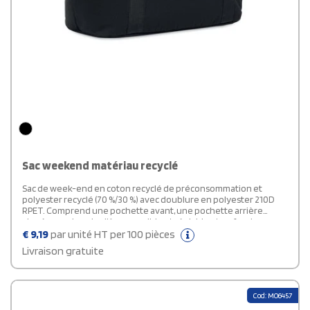
Sac weekend matériau recyclé
Sac de week-end en coton recyclé de préconsommation et
polyester recyclé (70 %/30 %) avec doublure en polyester 210D
RPET. Comprend une pochette avant, une pochette arrière
zippée, une bandoulière amovible et réglable et un fond
matelassé. Porte-trolley au verso.
€
9,19
par unité HT per 100 pièces
Livraison gratuite
Cod: MO6457