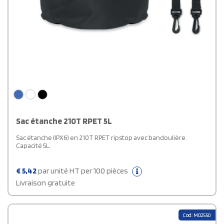
Sac étanche 210T RPET 5L
Sac étanche (IPX6) en 210T RPET ripstop avec bandoulière.
Capacité 5L.
€
5,42
par unité HT per 100 pièces
Livraison gratuite
Cod: MO2550