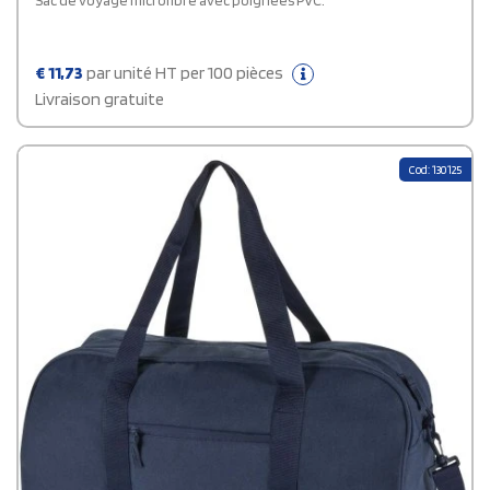
Sac de voyage microfibre avec poignées PVC.
€
11,73
par unité HT per 100 pièces
Livraison gratuite
Cod: 130125