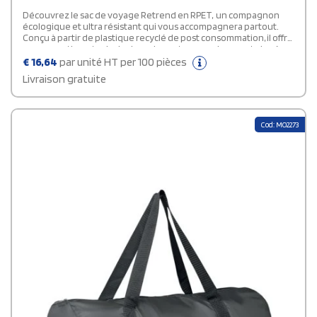
Découvrez le sac de voyage Retrend en RPET, un compagnon
écologique et ultra résistant qui vous accompagnera partout.
Conçu à partir de plastique recyclé de post consommation, il offre
un compartiment principal spacieux et une poche avant zippée
pour une organisation pratique, ainsi que des poignées
€
16,64
par unité HT per 100 pièces
matelassées et une bandoulière pour un transport confortable.
Livraison gratuite
Environ 27 bouteilles ont été utilisées dans la fabrication de ce
sac, démontrant ainsi son engagement envers la durabilité
environnementale.
Cod: MO2273