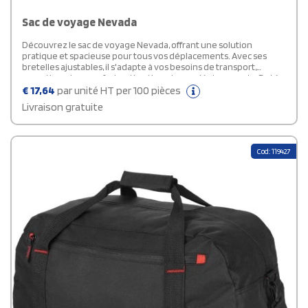
Sac de voyage Nevada
Découvrez le sac de voyage Nevada, offrant une solution
pratique et spacieuse pour tous vos déplacements. Avec ses
bretelles ajustables, il s'adapte à vos besoins de transport,
garantissant un confort optimal lors de vos déplacements. Doté
de grandes poches latérales et d'une poche avant, il offre un
€
17,64
par unité HT per 100 pièces
espace de rangement généreux pour organiser toutes vos
Livraison gratuite
affaires de manière efficace. Provenant de la marque Bullet, il
assure durabilité et fiabilité.
Cod: 119427