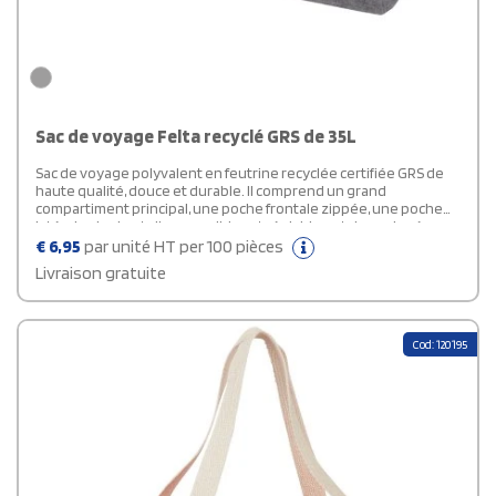
Sac de voyage Felta recyclé GRS de 35L
Sac de voyage polyvalent en feutrine recyclée certifiée GRS de
haute qualité, douce et durable. Il comprend un grand
compartiment principal, une poche frontale zippée, une poche
latérale, des bretelles amovibles et réglables, et des poignées en
coton confortables pour différentes façons de porter le sac. Il est
€
6,95
par unité HT per 100 pièces
équipé de petits pieds/clous de sac au bas du sac qui le
Livraison gratuite
maintiennent légèrement au-dessus du sol, aidant à empêcher
la saleté ou l'humidité d'entrer en contact avec le sac. Capacité :
35 litres.
Cod: 120195