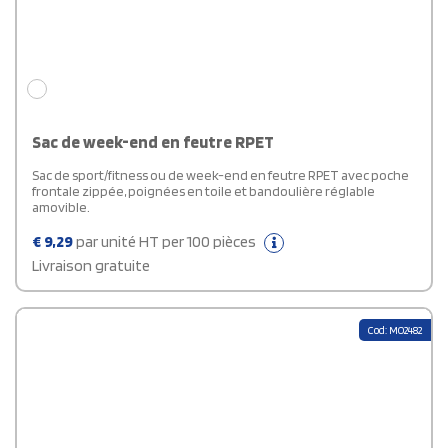
Sac de week-end en feutre RPET
Sac de sport/fitness ou de week-end en feutre RPET avec poche
frontale zippée, poignées en toile et bandoulière réglable
amovible.
€
9,29
par unité HT per 100 pièces
Livraison gratuite
Cod: MO2482