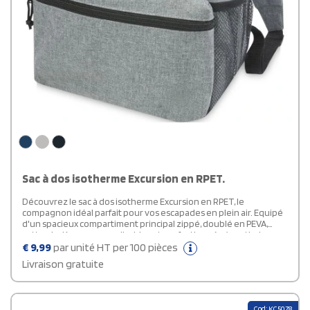
Sac à dos isotherme Excursion en RPET.
Découvrez le sac à dos isotherme Excursion en RPET, le
compagnon idéal parfait pour vos escapades en plein air. Equipé
d'un spacieux compartiment principal zippé, doublé en PEVA,
cette glacière personnalisable est confectionnée à partir de
plastique PET recyclé, garantissant ainsi une option
€
9,99
par unité HT per 100 pièces
respectueuse de l'environnement. Vous y trouverez une poche
Livraison gratuite
latérale en maille, idéale pour transporter une bouteille d'eau,
ainsi qu'une poche avant zippée pour ranger vos petits objets
essentiels. Ses bretelles rembourrées peuvent être ajustées
pour un transport optimal et confortable.
Cod: KC5078