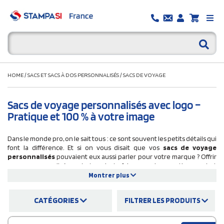
HOME
/
SACS ET SACS À DOS PERSONNALISÉS
/
SACS DE VOYAGE
Sacs de voyage personnalisés avec logo –
Pratique et 100 % à votre image
Dans le monde pro, on le sait tous : ce sont souvent les petits détails qui
font la différence. Et si on vous disait que vos
sacs de voyage
personnalisés
pouvaient eux aussi parler pour votre marque ? Offrir
un sac personnalisé, ce n’est pas juste faire un cadeau pratique — c’est
faire passer un message. Un sac bien choisi, avec votre
logo
ou vos
Montrer plus
couleurs
, devient
un vrai ambassadeur de votre entreprise
, qui
vous accompagne partout, des
salons
aux
séminaires
, en passant par
CATÉGORIES
FILTRER LES PRODUITS
les
week-ends improvisés
.
Chez Stampasi.fr, on a bien compris ça. C’est pour ça qu’on vous