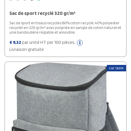
Sac de sport recyclé 320 gr/m²
Sac de sport en tissus recyclés (60% coton recyclé, 40% polyester
recyclé) en 320 gr/m² avec poignée en sangle de coton naturel et
une bandoulière réglable et amovible.
€
9,32
par unité HT per 100 pièces
Livraison gratuite
Cod: 120616