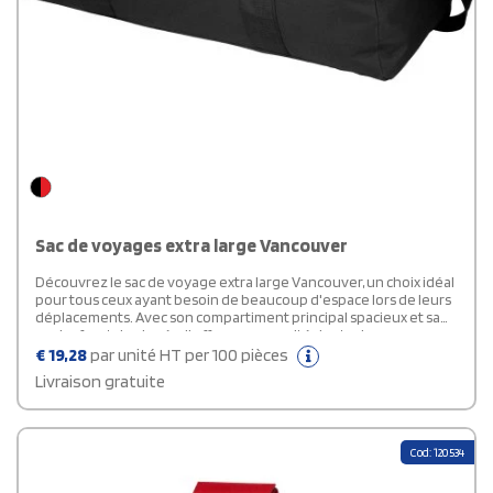
Sac de voyages extra large Vancouver
Découvrez le sac de voyage extra large Vancouver, un choix idéal
pour tous ceux ayant besoin de beaucoup d'espace lors de leurs
déplacements. Avec son compartiment principal spacieux et sa
poche frontale zippée, il offre une capacité de stockage
généreuse pour tous vos essentiels de voyage. Fabriqué en
€
19,28
par unité HT per 100 pièces
polyester, ce sac est conçu pour résister à l'usure quotidienne et
Livraison gratuite
aux voyages fréquents. Avec ses dimensions de 74 x 38 x 34 cm, il
peut accueillir une grande quantité d'articles, ce qui en fait un
compagnon de voyage fiable pour toutes vos aventures.
Cod: 120534