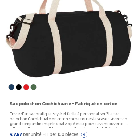
Sac polochon Cochichuate - Fabriqué en coton
Envie d’un sac pratique, stylé et facile à personnaliser ? Le sac
polochon Cochichuate en coton coche toutes les cases. Avec son
grand compartiment principal zippé et sa poche avant ouverte, il
offre tout l’espace qu’il faut pour y glisser l’essentiel. Grâce à ses
anses confortables (29,5 cm) et sa bandoulière réglable et
€
7,57
par unité HT per 100 pièces