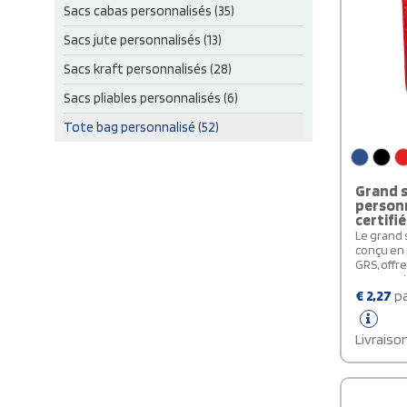
Sacs cabas personnalisés (35)
Sacs jute personnalisés (13)
Sacs kraft personnalisés (28)
Sacs pliables personnalisés (6)
Tote bag personnalisé (52)
Grand s
personn
certifi
Le grand 
conçu en p
GRS, offr
sacs en pl
durable a
€
2,27
pa
peut tran
10 kg. Do
principal
Livraiso
long, ce 
transport 
dimension
font un a