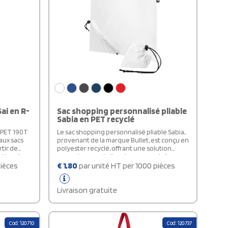
ai en R-
Sac shopping personnalisé pliable
Sabia en PET recyclé
-PET 190T
Le sac shopping personnalisé pliable Sabia,
aux sacs
provenant de la marque Bullet, est conçu en
rtir de
polyester recyclé, offrant une solution
tion. Avec
respectueuse de l'environnement. Avec
possède
ses dimensions de 38 x 40 cm, ce sac
pièces
€
1,80
par unité HT per 1000 pièces
27 cm,
présente un compartiment principal ouvert,
es allant
idéal pour vos courses ou vos nécessités
et pratique
quotidiennes. Ses poignées, d'une hauteur
Livraison gratuite
une
de 26 cm, facilitent le transport à l'épaule ou
à la main. Sa fonction unique de repli avec
fermeture par cordon de serrage ajoute
une touche de praticité supplémentaire,
Cod: 120710
Cod: 120737