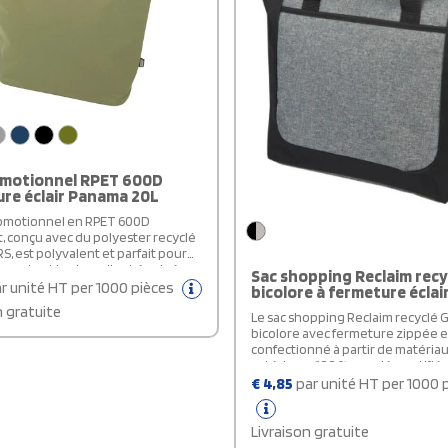
omotionnel RPET 600D
re éclair Panama 20L
romotionnel en RPET 600D
, conçu avec du polyester recyclé
RS, est polyvalent et parfait pour
ments et la plage. Il est équipé
Sac shopping Reclaim recy
artiment principal à fermeture
r unité HT per 1000 pièces
bicolore à fermeture éclair
 d'une poche intérieure zippée
n gratuite
nde pour ranger votre téléphone
Le sac shopping Reclaim recyclé 
es objets de valeur en toute
bicolore avec fermeture zippée e
 Avec des poignées mesurant 34
confectionné à partir de matéria
g, ce sac peut être facilement
extérieurs 100 % recyclés certifiés 
'épaule. Sa capacité de charge
équipé d'une poche avant coupé
€
4,85
par unité HT per 1000 
de 10 kg le rend idéal pour
compartiment principal zippé, offr
r divers articles. De plus, ce sac
une solution durable et pratique
PVC, assurant une fabrication
courses. Avec une longueur de p
Livraison gratuite
euse de l'environnement.
25 cm, il assure un transport confo