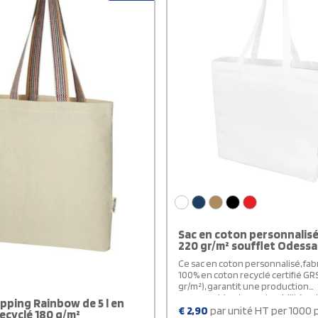
à personnaliser.
Sac en coton personnalis
220 gr/m² soufflet Odessa
Ce sac en coton personnalisé, fab
100% en coton recyclé certifié GR
gr/m²), garantit une production
responsable et une durabilité op
pping Rainbow de 5 l en
poignées de 30 cm de long et so
€
2,90
par unité HT per 1000 
ecyclé 180 g/m²