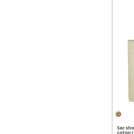
et facile 
Sac sho
coton r