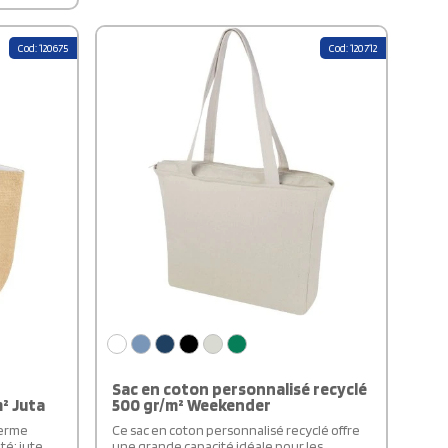
également équipé d'un traceur Aware™,
é, ce sac
une fonction innovante permettant aux
cologique
utilisateurs de retracer l'origine et le
dimensions
Cod: 120675
Cod: 120712
parcours de leur article grâce à un code QR.
ent
Fabriqué à partir de 70% de coton recyclé et
30% de polyester recyclé ce sac offre une
 Bullet, il
option écologique et durable pour vos
ologique.
déplacements.
Sac en coton personnalisé recyclé
² Juta
500 gr/m² Weekender
herme
Ce sac en coton personnalisé recyclé offre
té: jute
une grande capacité idéale pour les