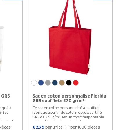
permettant un rangement facile lorsque
vous ne l'utilisez pas.
é GRS
Sac en coton personnalisé Florida
GRS soufflets 270 gr/m²
riqué à
Ce sac en coton personnalisé à soufflet,
S (220
fabriqué à partir de coton recyclé certifié
GRS de 270 g/m², est un choix responsable
timale. Ses
et durable pour vos achats. Avec une
n grand
capacité de 14 litres et des poignées de 30
pièces
€
2,79
par unité HT per 1000 pièces