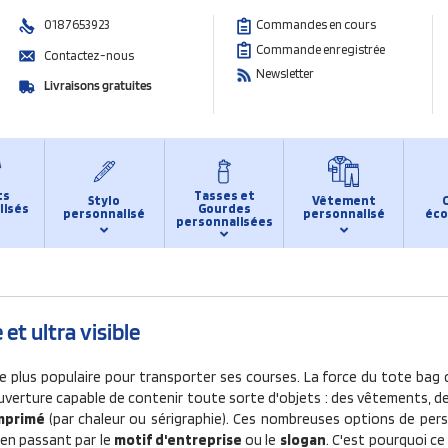
0187653923
Commandes en cours
Commande enregistrée
Contactez-nous
Newsletter
Livraisons gratuites
ts
Tasses et
Stylo
Vêtement
lisés
Gourdes
personnalisé
personnalisé
éco
personnalisées
et ultra visible
le plus populaire pour transporter ses courses. La force du tote bag c
uverture capable de contenir toute sorte d'objets : des vêtements, de
mprimé
(par chaleur ou sérigraphie). Ces nombreuses options de pers
 en passant par le
motif d'entreprise
ou le
slogan
. C'est pourquoi ce