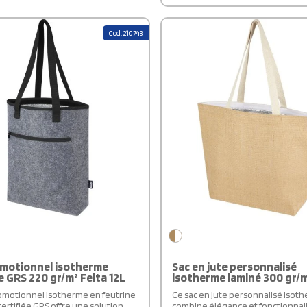
Fabriqué en 600D Polyester recycl
est une excellente alternative é
aux sacs en plastique. Avec ses 
Cod: 210743
de 45 x 33 x 13 cm, il offre amplem
d'espace tout en préservant
l'environnement. Issu de la marque
allie praticité et engagement éc
omotionnel isotherme
Sac en jute personnalisé
e GRS 220 gr/m² Felta 12L
isotherme laminé 300 gr/m
omotionnel isotherme en feutrine
Ce sac en jute personnalisé isot
certifiée GRS offre une solution
combine élégance et fonctionnali