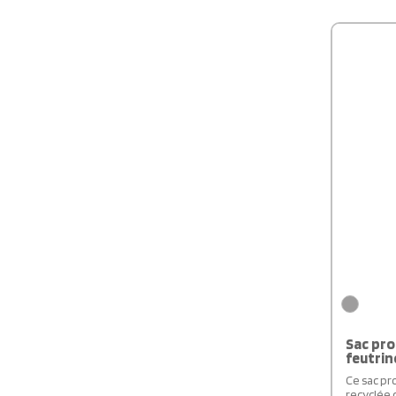
Sac pr
feutrin
Ce sac pr
recyclée 