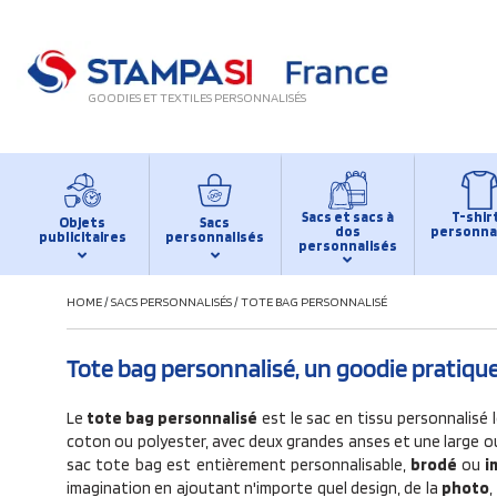
GOODIES ET TEXTILES PERSONNALISÉS
Sacs et sacs à
T-shir
Objets
Sacs
dos
personna
publicitaires
personnalisés
personnalisés
HOME
/
SACS PERSONNALISÉS
/
TOTE BAG PERSONNALISÉ
Tote bag personnalisé, un goodie pratique 
Le
tote bag personnalisé
est le sac en tissu personnalisé 
coton ou polyester, avec deux grandes anses et une large o
sac tote bag est entièrement personnalisable,
brodé
ou
i
imagination en ajoutant n'importe quel design, de la
photo
,