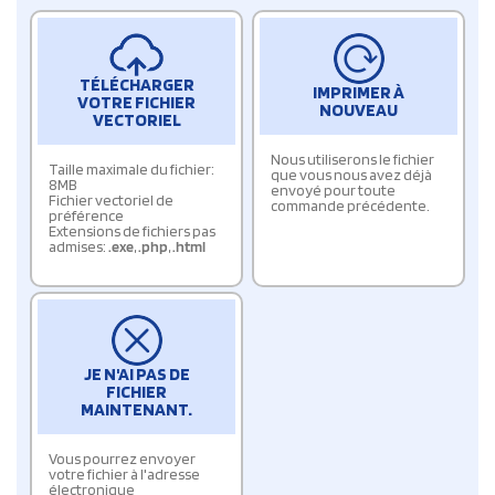
TÉLÉCHARGER
IMPRIMER À
VOTRE FICHIER
NOUVEAU
VECTORIEL
Nous utiliserons le fichier
Taille maximale du fichier:
que vous nous avez déjà
8MB
envoyé pour toute
Fichier vectoriel de
commande précédente.
préférence
Extensions de fichiers pas
admises:
.exe
,
.php
,
.html
JE N'AI PAS DE
FICHIER
MAINTENANT.
Vous pourrez envoyer
votre fichier à l'adresse
électronique