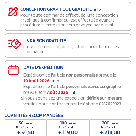
CONCEPTION GRAPHIQUE GRATUITE
info
Pour toute commande effectuée, une conception
graphique à confirmer qui est effectuée avant la
procédure d'impression sera envoyée par e-mail.
LIVRAISON GRATUITE
La livraison est toujours gratuite pour toutes les
commandes
DATE D'EXPÉDITION
Expédition de l'article
non personnalisé
prévue le:
10 Août 2026
info
Expédition de l'article
personnalisé avec sérigraphie
prévue le:
11 Août 2026
info
Si vous souhaitez une expédition
définie sur-mesure
,
veuillez nous contacter par téléphone
0187653923
QUANTITÉS RECOMMANDÉES
50
100
200
pièces
pièces
pièces
Pers. 1 couleur
Pers. 1 couleur
Pers. 1 couleur
€
91,50
€
119,00
€
218,00