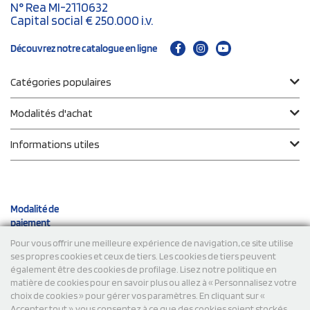
N° Rea MI-2110632
Capital social € 250.000 i.v.
Découvrez notre catalogue en ligne
Catégories populaires
Modalités d'achat
Informations utiles
Modalité de
paiement
Pour vous offrir une meilleure expérience de navigation, ce site utilise
ses propres cookies et ceux de tiers. Les cookies de tiers peuvent
Expéditions
également être des cookies de profilage. Lisez notre politique en
matière de cookies pour en savoir plus ou allez à « Personnalisez votre
choix de cookies » pour gérer vos paramètres. En cliquant sur «
Accepter tout », vous consentez à ce que des cookies soient stockés