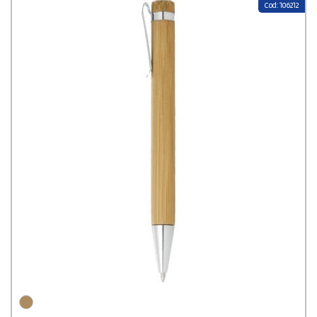
Cod: 106212
quotidien
,
agréables à utiliser
et
mettent en valeur votre logo
avec une touche chic et naturelle. En résumé, un petit cadeau simple,
mais qui marque vraiment les esprits et reflète vos valeurs.
Chez Stampasi.fr, vous avez l’embarras du choix : du
stylo bambou
personnalisé
au
stylo bois gravé
, chaque modèle devient un
support de communication à la fois écologique et raffiné
. Vous
aimez le bambou et voulez surprendre vos clients ? Découvrez notre
coffret de trois stylos bille en bambou
, avec des détails colorés et
une finition en aluminium, présentés dans un élégant étui noir. Un mix
parfait entre modernité et praticité. Vous préférez offrir un cadeau
d’affaires haut de gamme ? Optez pour notre set de deux stylos en
bambou et aluminium recyclé, composé d’un bille et d’un roller. Un duo
sophistiqué et durable, idéal pour vos partenaires stratégiques ou vos
clients les plus importants. Et bien sûr, pour commander vos stylos bois
personnalisés au
meilleur prix
, inutile de chercher plus loin : sur
Stampasi.fr, vous profitez d’un
large catalogue
, d’une
personnalisation de qualité
et de
tarifs compétitifs
. De quoi
transformer un simple stylo en un
véritable cadeau publicitaire
qui
valorise votre marque et laisse une impression durable.