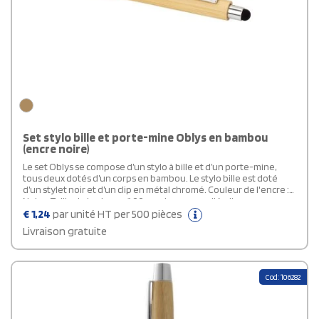
Set stylo bille et porte-mine Oblys en bambou
(encre noire)
Le set Oblys se compose d’un stylo à bille et d’un porte-mine,
tous deux dotés d’un corps en bambou. Le stylo bille est doté
d’un stylet noir et d’un clip en métal chromé. Couleur de l'encre :
Noire. Taille de la plume : 1,00 mm. Longueur d'écriture :
600 mètres. Le porte-mine est également doté d’un clip en métal
€
1,24
par unité HT per 500 pièces
chromé. Taille de la plume : 0,5 mm.
Livraison gratuite
Cod: 106282