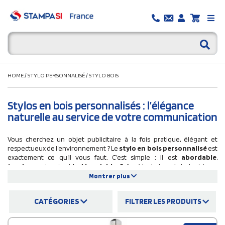
HOME
/
STYLO PERSONNALISÉ
/
STYLO BOIS
Stylos en bois personnalisés : l’élégance
naturelle au service de votre communication
Vous cherchez un objet publicitaire à la fois pratique, élégant et
respectueux de l’environnement ? Le
stylo en bois personnalisé
est
exactement ce qu’il vous faut. C’est simple : il est
abordable
,
tendance
et surtout
indémodable
. Grâce à la chaleur du bois et à son
aspect authentique
, il véhicule tout de suite une
image positive et
Montrer plus
valorisante
de votre entreprise. Et avouons-le… qui n’a jamais eu
besoin d’un stylo ? Que ce soit pour signer un contrat, prendre une
CATÉGORIES
FILTRER LES PRODUITS
note rapide ou même gribouiller machinalement pendant une
réunion, on en garde toujours un à portée de main. C’est justement ce
qui rend nos stylos bois personnalisables si efficaces : ils sont
utiles au