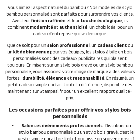
Vous aimez l’aspect naturel du bambou ? Nos modèles de stylo
bambou personnalisé sont parfaits pour surprendre vos clients.
Avec leur
finition raffinée
et leur
touche écologique
, ils
combinent
modernité
et
authenticité
. Un choix idéal pour un
cadeau d’entreprise qui se démarque.
Que ce soit pour un
salon professionnel
, un
cadeau client
ou
un
kit de bienvenue
pour vos équipes, les stylos à bille en bois
personnalisés sont des cadeaux publicitaires qui plaisent
toujours. En misant sur un stylo bois gravé ou un stylo bambou
personnalisé, vous associez votre image de marque à des valeurs
fortes :
durabilité
,
élégance
et
responsabilité
. En résumé, un
petit cadeau simple qui fait toute la différence, disponible dès
maintenant sur Stampasi.fr pour un excellent rapport qualité-
prix.
Les occasions parfaites pour offrir vos stylos bois
personnalisés
Salons et événements professionnels
: Distribuer un
stylo bambou personnalisé ou un stylo bois gravé, c’est le
geste simple qui attire l’œil et qui laisse un souvenir positif.