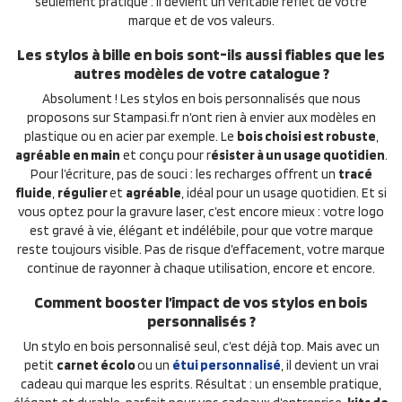
seulement pratique : il devient un véritable reflet de votre
marque et de vos valeurs.
Les stylos à bille en bois sont-ils aussi fiables que les
autres modèles de votre catalogue ?
Absolument ! Les stylos en bois personnalisés que nous
proposons sur Stampasi.fr n’ont rien à envier aux modèles en
plastique ou en acier par exemple. Le
bois choisi est robuste
,
agréable en main
et conçu pour r
ésister à un usage quotidien
.
Pour l’écriture, pas de souci : les recharges offrent un
tracé
fluide
,
régulier
et
agréable
, idéal pour un usage quotidien. Et si
vous optez pour la gravure laser, c’est encore mieux : votre logo
est gravé à vie, élégant et indélébile, pour que votre marque
reste toujours visible. Pas de risque d’effacement, votre marque
continue de rayonner à chaque utilisation, encore et encore.
Comment booster l’impact de vos stylos en bois
personnalisés ?
Un stylo en bois personnalisé seul, c’est déjà top. Mais avec un
petit
carnet écolo
ou un
étui personnalisé
, il devient un vrai
cadeau qui marque les esprits. Résultat : un ensemble pratique,