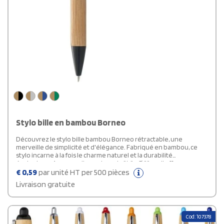
Stylo bille en bambou Borneo
Découvrez le stylo bille bambou Borneo rétractable, une
merveille de simplicité et d'élégance. Fabriqué en bambou, ce
stylo incarne à la fois le charme naturel et la durabilité
écologique. Avec ses dimensions de 14,1 x Ø 1,1 cm, il offre une
prise en main confortable et une expérience d'écriture fluide.
€
0,59
par unité HT per 500 pièces
Arborant le logo de la marque Bullet, ce stylo publicitaire allie
Livraison gratuite
qualité et style, faisant de lui un choix parfait pour toute occasion.
Ajoutez une touche de nature à votre quotidien avec le stylo
Borneo, un compagnon fidèle pour toutes vos aventures
d'écriture.
Cod: 107378