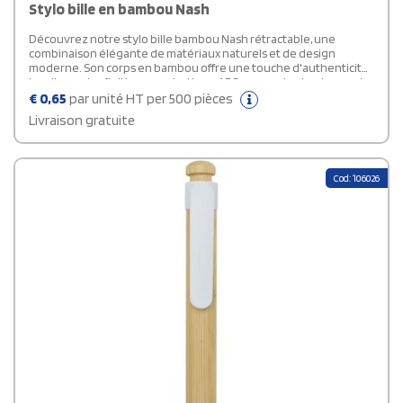
Stylo bille en bambou Nash
Découvrez notre stylo bille bambou Nash rétractable, une
combinaison élégante de matériaux naturels et de design
moderne. Son corps en bambou offre une touche d'authenticité,
tandis que les finitions en plastique ABS assurent robustesse et
durabilité. Rehaussé par une agrafe chromée, ce stylo allie
€
0,65
par unité HT per 500 pièces
élégance et fonctionnalité. À noter que la couleur du bambou
Livraison gratuite
peut varier, ajoutant ainsi une touche unique à chaque pièce.
Faites confiance à la marque Bullet pour des produits de qualité
qui allient style et durabilité.
Cod: 106026