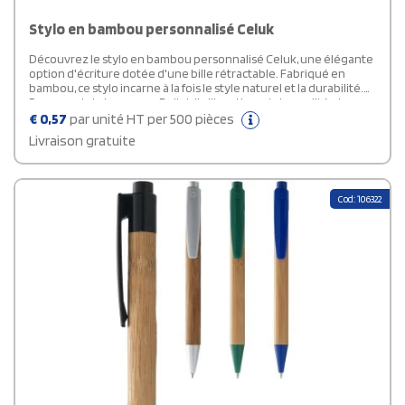
Stylo en bambou personnalisé Celuk
Découvrez le stylo en bambou personnalisé Celuk, une élégante
option d'écriture dotée d'une bille rétractable. Fabriqué en
bambou, ce stylo incarne à la fois le style naturel et la durabilité.
Provenant de la marque Bullet, il allie artisanat de qualité et
respect de l'environnement. Avec des dimensions de 13,5 x Ø 1,1
€
0,57
par unité HT per 500 pièces
cm, ce stylo offre une prise en main confortable et une
Livraison gratuite
expérience d'écriture fluide. Offrez-vous ou offrez à d'autres
cette merveilleuse pièce d'écriture qui marie parfaitement
esthétique et engagement écologique.
Cod: 106322