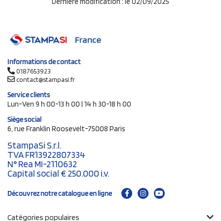
Dernière modification : le 02/09/2025
Informations de contact
0187653923
contact@stampasi.fr
Service clients
Lun-Ven 9 h 00-13 h 00 | 14 h 30-18 h 00
Siège social
6, rue Franklin Roosevelt-75008 Paris
StampaSi S.r.l.
TVA FR13922807334
N° Rea MI-2110632
Capital social € 250.000 i.v.
Découvrez notre catalogue en ligne
Catégories populaires