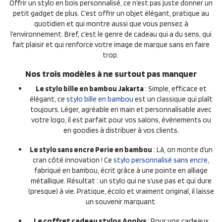
Offrir un stylo en bois personnalisé, ce n’est pas juste donner un
petit gadget de plus. C’est offrir un objet élégant, pratique au
quotidien et qui montre aussi que vous pensez à
l’environnement. Bref, c’est le genre de cadeau qui a du sens, qui
fait plaisir et qui renforce votre image de marque sans en faire
trop.
Nos trois modèles à ne surtout pas manquer
Le stylo bille en bambou Jakarta
: Simple, efficace et
élégant, ce
stylo bille en bambou
est un classique qui plaît
toujours. Léger, agréable en main et personnalisable avec
votre logo, il est parfait pour vos salons, événements ou
en goodies à distribuer à vos clients.
Le stylo sans encre Perie en bambou
: Là, on monte d’un
cran côté innovation ! Ce
stylo personnalisé sans encre
,
fabriqué en bambou, écrit grâce à une pointe en alliage
métallique. Résultat : un stylo qui ne s’use pas et qui dure
(presque) à vie. Pratique, écolo et vraiment original, il laisse
un souvenir marquant.
Le coffret cadeau stylos Apolys
: Pour vos cadeaux