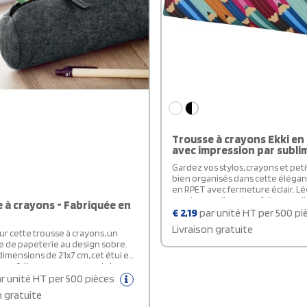
communication, cette trousse
personnalisable en coton est un 
publicitaire utile, durable et appr
choix malin pour une communicat
efficace, simple et responsable.
Trousse à crayons Ekki en
avec impression par subli
Gardez vos stylos, crayons et petit
bien organisés dans cette élégan
en RPET avec fermeture éclair. L
spacieuse, elle est parfaite pour l'
 à crayons - Fabriquée en
travail ou les voyages. Fabriqué 
€
2,19
par unité HT per 500 p
Livraison gratuite
r cette trousse à crayons, un
e de papeterie au design sobre.
dimensions de 21x7 cm, cet étui en
 parfait pour ranger vos stylos,
u petits accessoires. Idéal pour
r unité HT per 500 pièces
ation quotidienne, allie
n gratuite
alité et élégance, tout en