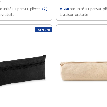
).
r unité HT per 500 pièces
€
1,38
par unité HT per 500 p
n gratuite
Livraison gratuite
Cod: MO2783