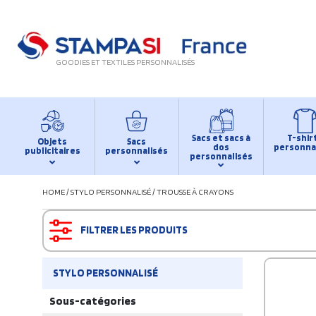
GOODIES ET TEXTILES PERSONNALISÉS
Sacs et sacs à
T-shir
Objets
Sacs
dos
personna
publicitaires
personnalisés
personnalisés
HOME
/
STYLO PERSONNALISÉ
/
TROUSSE À CRAYONS
FILTRER LES PRODUITS
STYLO PERSONNALISÉ
Sous-catégories