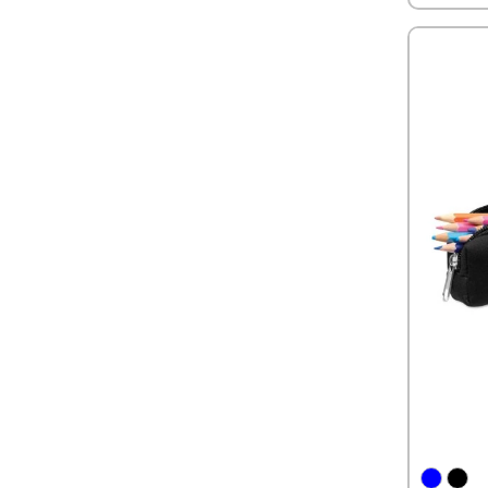
s’inscriv
responsab
personnal