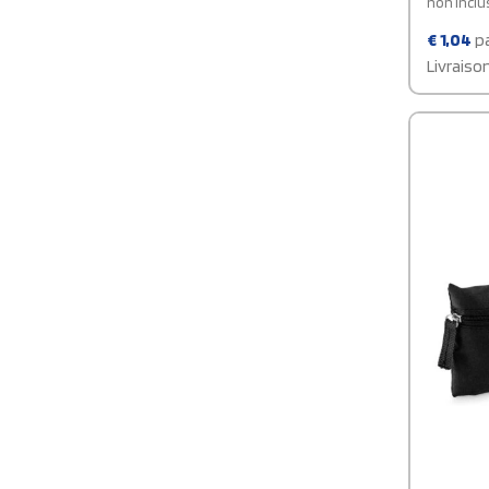
non inclus
€
1,04
pa
Livraiso