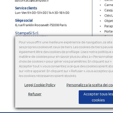
contact@stampasi.fr
Carne
Service clients
Casq
Lun-Ven 9 h 00-13 h 00 | 14 h 30-18 h 00
Clés 
Siège social
Objet
6, rue Franklin Roosevelt-75008 Paris
Parap
Porte
StampaSi S.r.l.
TVA FR13922807334
Sac c
N° Rea MI-2110632
Sac e
Pour vous offrir une meilleure expérience de navigation, ce site 
Capital social € 250.000 i.v.
ses propres cookies et ceux de tiers. Les cookies de tiers peuve
Sacs 
également être des cookies de profilage. Lisez notre politique
Sacs 
Découvrez notre catalogue en ligne
matière de cookies pour en savoir plus ou allez à « Personnalis
Stylo
choix de cookies » pour gérer vos paramètres. En cliquant sur «
Sweat
Accepter tout », vous consentez à ce que des cookies soient st
T-shi
sur votre appareil. En cliquant sur « Refuser », vous acceptez qu
Tasse
les cookies nécessaires soient stockés.
Tours
Vêtem
Leggi Cookie Policy
Personalizza la scelta dei co
Refuser
Accepter tous le
cookies
Modalité de
paiement