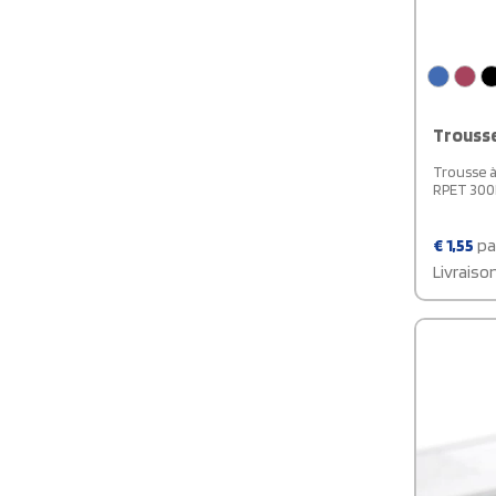
Trousse
Trousse à
RPET 300
€
1,55
pa
Livraiso