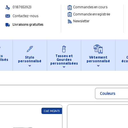
0187653923
Commandes en cours
Commande enregistrée
Contactez-nous
Newsletter
Livraisons gratuites
ts
Tasses et
Stylo
Vêtement
lisés
Gourdes
personnalisé
personnalisé
éco
personnalisées
Couleurs
Cod: MO2473