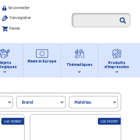
Se connecter
S'enregistrer
Panier
Made in Europe
Objets
Produits
Thématiques
logiques
d’impression
Brand
Matériau
Cod: MO9837
Cod: MO2787