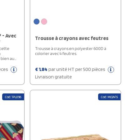
 - Avec
Trousse à crayons avec feutres
e
 cette
Trousse à crayons en polyester 600D à
n
colorier avec 4 feutres.
 bien au
çue en
une
ièces
€
1,84
par unité HT per 500 pièces
sistance à
Livraison gratuite
oucher
à glissière
gnée et
on
Cod: 1PL096
Cod: MO2415
ureau,
otidien :
 usages.
à sa
excellent
al pour
tre
vénement,
e