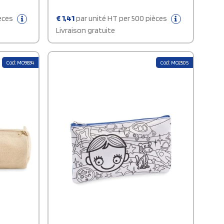
ièces
€
1,41
par unité HT per 500 pièces
Livraison gratuite
Cod: MO9834
Cod: MO2505