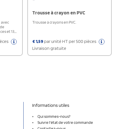
Trousse à crayon en PVC
T avec
Trousse à crayons en PVC.
 de
ces et 13,5
ièces
€
1,59
par unité HT per 500 pièces
Livraison gratuite
Informations utiles
Qui sommes-nous?
Suivre l'état de votre commande
Contactez-nous