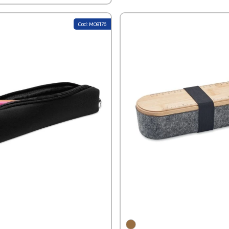
ant dans une démarche plus
le. Un indispensable à
iser.
Cod: MO8176