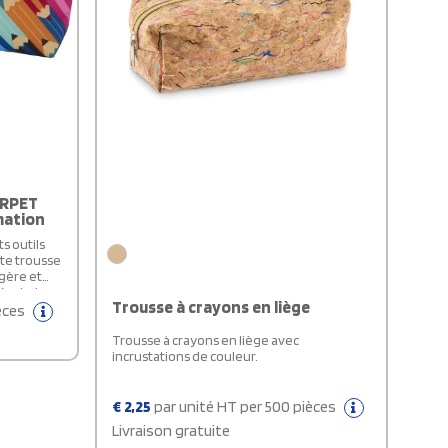
objet
écié. Un
ion
 RPET
mation
s outils
te trousse
égère et
école, le
Trousse à crayons en liège
en Europe.
ièces
Trousse à crayons en liège avec
incrustations de couleur.
€
2,25
par unité HT per 500 pièces
Livraison gratuite