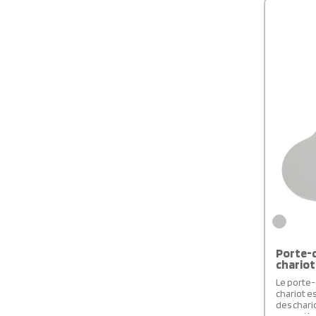
Porte-c
chariot
Le porte-
chariot es
des chari
permettan