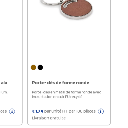
 alu
Porte-clés de forme ronde
minium.
Porte-clés en métal de forme ronde avec
incrustation en cuir PU recyclé.
èces
€
1,74
par unité HT per 100 pièces
Livraison gratuite