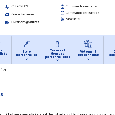
0187653923
Commandes en cours
Commande enregistrée
Contactez-nous
Newsletter
Livraisons gratuites
ts
Tasses et
Stylo
Vêtement
lisés
Gourdes
personnalisé
personnalisé
éco
personnalisées
MÉTAL
és
s métal personnalisés
sont les objets publicitaires les plus deman