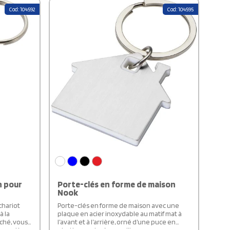
marche/arrêt permet une utilisation simple
Cod: 104592
Cod: 104595
et rapide. Disponible en plusieurs couleurs
vives à finition métallique, elle met en
valeur tout logo personnalisé. Livrée avec 3
piles LR44, elle est prête à l’emploi dès
réception. Un accessoire malin et
écologique, idéal comme goodie
promotionnel.
n pour
Porte-clés en forme de maison
Nook
chariot
Porte-clés en forme de maison avec une
à la
plaque en acier inoxydable au matif mat à
ché, vous
l’avant et à l’arrière, orné d’une puce en
sans pièce
plastique colorée au milieu.