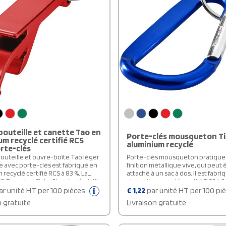
outeille et canette Tao en
Porte-clés mousqueton T
um recyclé certifié RCS
aluminium recyclé
rte-clés
outeille et ouvre-boîte Tao léger
Porte-clés mousqueton pratique
e avec porte-clés est fabriqué en
finition métallique vive, qui peut 
recyclé certifié RCS à 83 %. La
attaché à un sac à dos. Il est fabr
 (Recycled Claim Standard) vérifie
aluminium recyclé certifié RCS à 8
u recyclé d'un produit tout au long
et résistant. La norme RCS (Recyc
r unité HT per 100 pièces
€
1,22
par unité HT per 100 pi
îne d'approvisionnement.
Standard) vérifie le contenu recy
n gratuite
Livraison gratuite
e dans une variété de couleurs
produit tout au long de la chaîne
 une finition métallique, ce qui
d'approvisionnement. Le mousq
un logo imprimé de bien ressortir.
convient pas pour l’escalade.