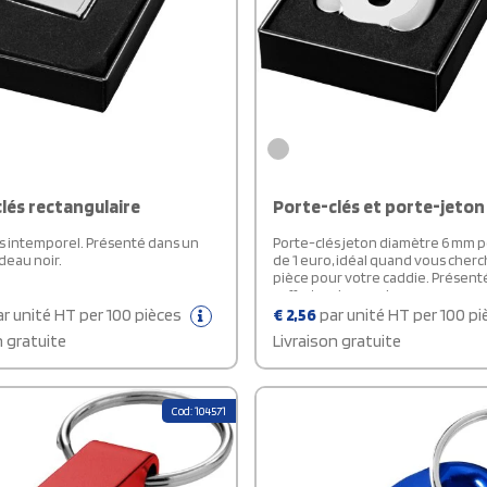
lés rectangulaire
Porte-clés et porte-jeton
s intemporel. Présenté dans un
Porte-clés jeton diamètre 6 mm p
deau noir.
de 1 euro, idéal quand vous cher
pièce pour votre caddie. Présent
coffret cadeau noir.
r unité HT per 100 pièces
€
2,56
par unité HT per 100 p
n gratuite
Livraison gratuite
Cod: 104571