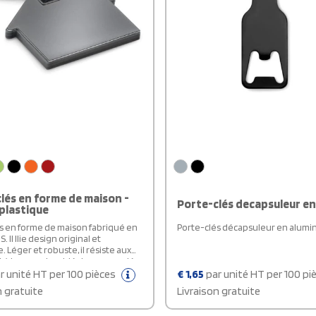
lés en forme de maison -
Porte-clés decapsuleur en
 plastique
s en forme de maison fabriqué en
Porte-clés décapsuleur en alu
. Il llie design original et
. Léger et robuste, il résiste aux
 à la corrosion. Idéal pour vos clés
re, de maison ou comme cadeau
r unité HT per 100 pièces
€
1,65
par unité HT per 100 pi
l ajoutera une touche de créativité
n gratuite
Livraison gratuite
uotidien.