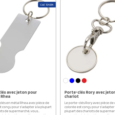
Cod: 104594
lés avec jeton pour
Porte-clés Rory avec jeto
 Rhea
chariot
clés en métal Rhea avec pièce de
Le porte-clés Rory avec pièce de 
t conçu pour s'adapter à la plupart
colorée est conçu pour s'adapter 
ots de supermarché, vous
plupart des chariots de supermar
t de les déverrouiller sans pièce
permettant de les déverrouiller 