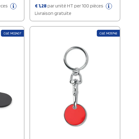
ièces
€
1,28
par unité HT per 100 pièces
Livraison gratuite
Cod: MO2407
Cod: MO9748