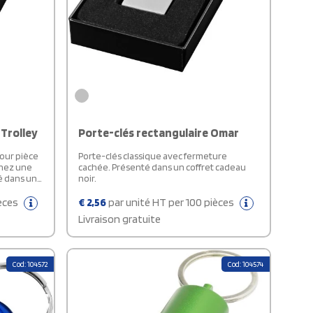
 Trolley
Porte-clés rectangulaire Omar
our pièce
Porte-clés classique avec fermeture
chez une
cachée. Présenté dans un coffret cadeau
é dans un
noir.
ièces
€
2,56
par unité HT per 100 pièces
Livraison gratuite
Cod: 104572
Cod: 104574