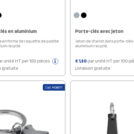
lés en aluminium
Porte-clés avec jeton
s en forme de raquette de paddle
Jeton de chariot dans porte-clés
ium recyclé.
aluminium recyclé.
r unité HT per 100 pièces
€
1,50
par unité HT per 100 p
n gratuite
Livraison gratuite
Cod: MO8877