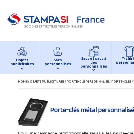
GOODIES ET TEXTILES PERSONNALISÉS
Sacs et sacs à
T-shir
Objets
Sacs
dos
personna
publicitaires
personnalisés
personnalisés
HOME
/
OBJETS PUBLICITAIRES
/
PORTE-CLÉ PERSONNALISÉ
/
PORTE-CLÉS 
Porte-clés métal personnalis
Pour une campagne promotionnelle réussie, les
porte-clé