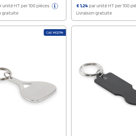
ni jeton.
r unité HT per 100 pièces
€
1,24
par unité HT per 100 p
n gratuite
Livraison gratuite
Cod: MO2794