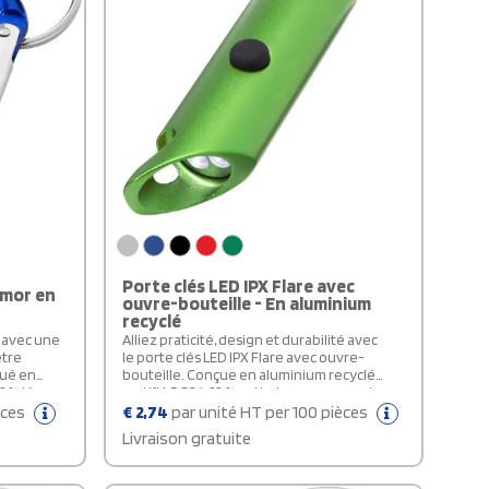
Porte clés LED IPX Flare avec
imor en
ouvre-bouteille - En aluminium
recyclé
 avec une
Alliez praticité, design et durabilité avec
être
le porte clés LED IPX Flare avec ouvre-
iqué en
bouteille. Conçue en aluminium recyclé
6 %, léger
certifié RCS à 63 %, cette lampe compacte
led Claim
est à la fois légère et résistante. Elle
èces
€
2,74
par unité HT per 100 pièces
clé d'un
combine une lumière LED colorée
Livraison gratuite
puissante, un ouvre-bouteille intégré et un
ueton ne
porte-clés en fer fendu, pour vous
accompagner partout. Son bouton