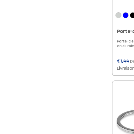
Porte-c
Porte-clé
en alumin
€
1,44
pa
Livraiso