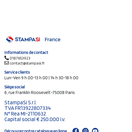
Informations de contact
0187653923
contact@stampasi.fr
Service clients
Lun-Ven 9 h 00-13 h 00 | 14 h 30-18 h 00
Siège social
6, rue Franklin Roosevelt-75008 Paris
StampaSi S.r.l.
TVA FR13922807334
N° Rea MI-2110632
Capital social € 250.000 i.v.
Découvrez notre catalogue en ligne