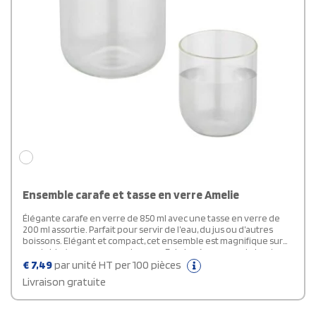
Ensemble carafe et tasse en verre Amelie
Élégante carafe en verre de 850 ml avec une tasse en verre de
200 ml assortie. Parfait pour servir de l’eau, du jus ou d’autres
boissons. Elégant et compact, cet ensemble est magnifique sur
une table à manger ou un bureau. Fabriqué en verre de haute
qualité pour une meilleure transparence et une meilleure
€
7,49
par unité HT per 100 pièces
durabilité.
Livraison gratuite