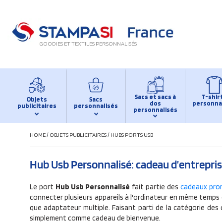
GOODIES ET TEXTILES PERSONNALISÉS
Sacs et sacs à
T-shir
Objets
Sacs
dos
personna
publicitaires
personnalisés
personnalisés
HOME
/
OBJETS PUBLICITAIRES
/
HUBS PORTS USB
Hub Usb Personnalisé: cadeau d’entrepri
Le port
Hub Usb Personnalisé
fait partie des
cadeaux pro
connecter plusieurs appareils à l'ordinateur en même temps e
que adaptateur multiple. Faisant parti de la catégorie des 
simplement comme cadeau de bienvenue.