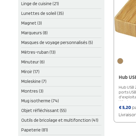
Linge de cuisine (21)
Lunettes de soleil (35)
Magnet (3)
Marqueurs (8)
Masques de voyage personnalisés (5)
Mètres-ruban (13)
Minuteur (6)
Miroir (17)
Hub US
Moleskine (7)
Hub USB 2
Montres (3)
ports USB
d'exploit
Mug isotherme (74)
Windows 
Windows 
€
5,20
pa
Objet réfléchissant (55)
X v10.8. L
Livraiso
comprenan
Outils de bricolage et multifonction (41)
deux fabr
durables)
Papeterie (81)