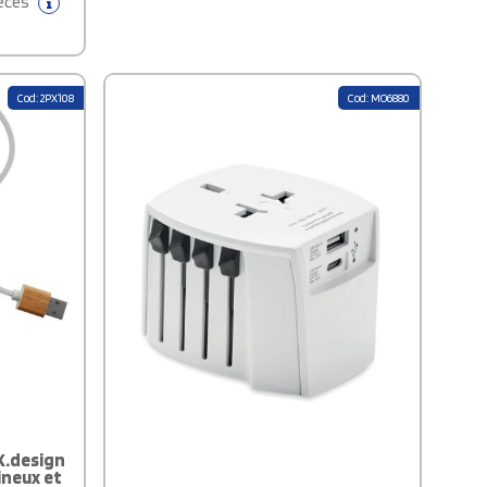
ièces
une boîte en papier Kraft 100 % recyclé avec
un autocollant coloré.
Cod: 2PX108
Cod: MO6880
X.design
ineux et