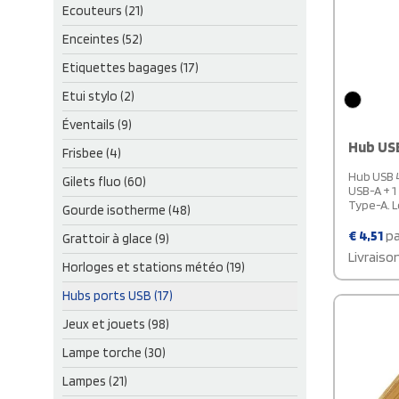
Ecouteurs (21)
Enceintes (52)
Etiquettes bagages (17)
Etui stylo (2)
Éventails (9)
Hub USB
Frisbee (4)
Hub USB 4
Gilets fluo (60)
USB-A + 1
Type-A. L
Gourde isotherme (48)
€
4,51
pa
Grattoir à glace (9)
Livraiso
Horloges et stations météo (19)
Hubs ports USB (17)
Jeux et jouets (98)
Lampe torche (30)
Lampes (21)