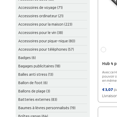
Accessoires de voyage (71)
Accessoires ordinateur (21)
Accessoires pour la maison (223)
Accessoires pour le vin (38)
Accessoires pour pique-nique (80)
Accessoires pour téléphones (57)
Badges (6)
Hub 4 p
Bagages publicitaires (18)
Avec ce H
Balles anti stress (13)
pouvoir 
en même t
Ballon de foot (6)
vie. Comp
offre 4 p
€
3,07
pa
Ballons de plage (3)
pour branc
Livraiso
vos clés 
Batteries externes (83)
bureau. Q
portable o
Baumes à lèvres personnalisés (19)
indispens
travail or
Boîtes-repas (64)