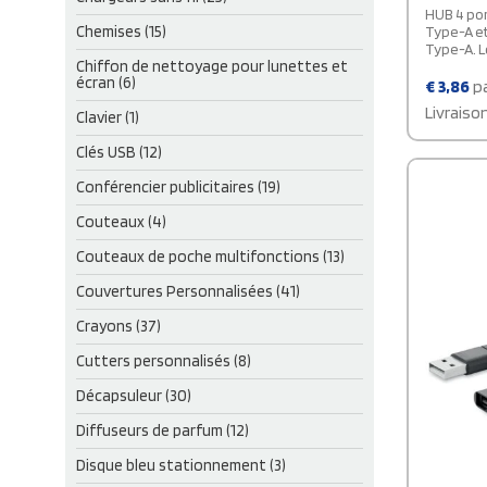
HUB 4 port
Chemises (15)
Type-A et 2 x Typ
Type-A. L
Chiffon de nettoyage pour lunettes et
écran (6)
€
3,86
pa
Livraiso
Clavier (1)
Clés USB (12)
Conférencier publicitaires (19)
Couteaux (4)
Couteaux de poche multifonctions (13)
Couvertures Personnalisées (41)
Crayons (37)
Cutters personnalisés (8)
Décapsuleur (30)
Diffuseurs de parfum (12)
Disque bleu stationnement (3)