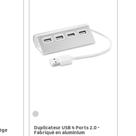
plus pratique, il offre aussi une sortie Type-
C, idéal pour recharger vos appareils
modernes sans vous encombrer. Compact,
solide et hyper fonctionnel, c’est le genre
d’accessoire qu’on adopte tout de suite :
que vous soyez en déplacement, en
voyage ou simplement en mode survie au
bureau, il vous évite bien des galères. Un
indispensable du quotidien, discret mais
terriblement utile.
Duplicateur USB 4 Ports 2.0 -
iège
Fabriqué en aluminium