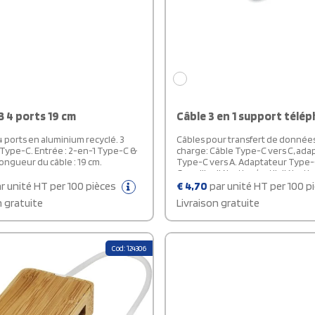
 4 ports 19 cm
Câble 3 en 1 support télé
 ports en aluminium recyclé. 3
Câbles pour transfert de données
 Type-C. Entrée : 2-en-1 Type-C &
charge: Câble Type-C vers C, ada
ongueur du câble : 19 cm.
Type-C vers A. Adaptateur Type-C
Goupille d'éjection/outil d'éjectio
Stockage pour carte SIM nano et 
r unité HT per 100 pièces
€
4,70
par unité HT per 100 p
Support téléphone .
n gratuite
Livraison gratuite
Cod: 124306