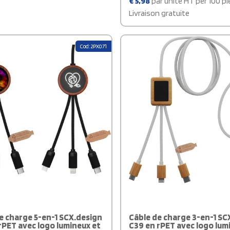
€
5,98
par unité HT per 100 p
Livraison gratuite
Cod: 2PX071
e charge 5-en-1 SCX.design
Câble de charge 3-en-1 SC
rPET avec logo lumineux et
C39 en rPET avec logo lum