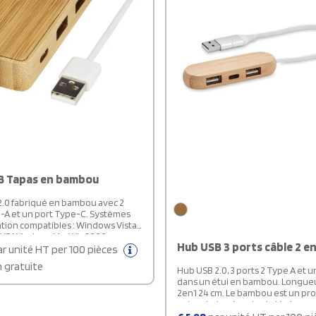
B Tapas en bambou
.0 fabriqué en bambou avec 2
-A et un port Type-C. Systèmes
ation compatibles : Windows Vista,
XP, Windows Me, Win2000,
Hub USB 3 ports câble 2 en
7, Windows 8, Windows10, Mac OS
r unité HT per 100 pièces
ivré dans un coffret cadeau
n gratuite
t un manuel d'instructions (tous
Hub USB 2.0, 3 ports 2 Type A et un Type-C à
iqués à partir de matériaux
dans un étui en bambou. Longueu
.
2en1 24 cm. Le bambou est un pro
naturel, et présente de légères v
de couleur, de décoration et de tai