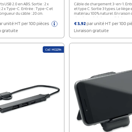
s USB 2.0 en ABS. Sortie : 2 x
Câble de chargement 3-en-1. Ent
e-C. Entrée : Type-C et
et type C. Sortie 3 types. Le liège 
ongueur du câble : 20 cm.
matériau 100% naturel. En raison 
structure et de la porosité de sa s
résultat final de l'impression par 
r unité HT per 100 pièces
€
3,92
par unité HT per 100 p
présenter des différences.
n gratuite
Livraison gratuite
Cod: MO2294