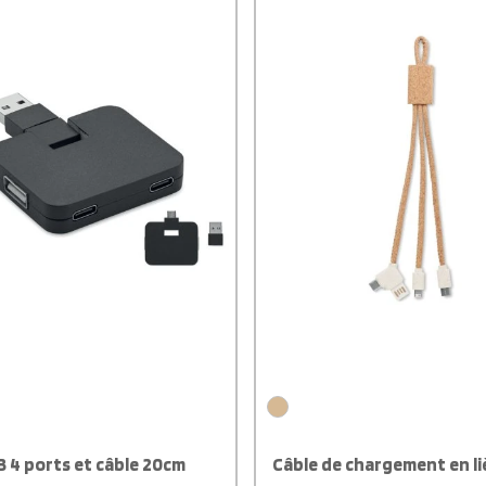
ac, vous le branchez en un geste,
out fonctionne. Simple, propre et
— exactement ce que vous
d’un accessoire USB bien pensé.
 4 ports et câble 20cm
Câble de chargement en l