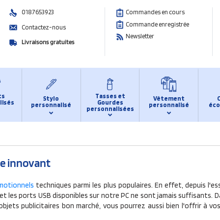
0187653923
Commandes en cours
Commande enregistrée
Contactez-nous
Newsletter
Livraisons gratuites
ts
Tasses et
Stylo
Vêtement
lisés
Gourdes
personnalisé
personnalisé
éco
personnalisées
se innovant
motionnels
techniques parmi les plus populaires. En effet, depuis l'e
t les ports USB disponibles sur notre PC ne sont jamais suffisants. Dan
objets publicitaires bon marché, vous pourrez aussi bien l'offrir à v