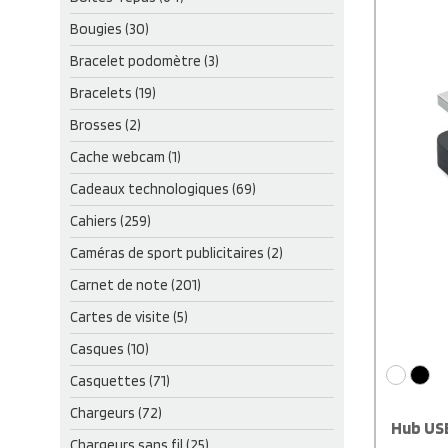
dans un s
et hop… t
Bougies (30)
efficace 
attendez 
Bracelet podomètre (3)
Bracelets (19)
Brosses (2)
Cache webcam (1)
Cadeaux technologiques (69)
Cahiers (259)
Caméras de sport publicitaires (2)
Carnet de note (201)
Cartes de visite (5)
Casques (10)
Casquettes (71)
Chargeurs (72)
Hub USB
Chargeurs sans fil (25)