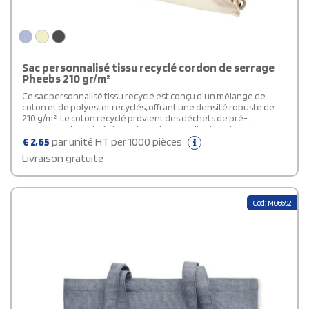
Sac personnalisé tissu recyclé cordon de serrage
Pheebs 210 gr/m²
Ce sac personnalisé tissu recyclé est conçu d'un mélange de
coton et de polyester recyclés, offrant une densité robuste de
210 g/m². Le coton recyclé provient des déchets de pré-
consommation générés par les usines textiles lors du processus
de coupe. Avec ses dimensions de 38 x 42 cm, ce sac présente un
€
2,65
par unité HT per 1000 pièces
grand compartiment principal doté d'une fermeture à cordon en
Livraison gratuite
coton. Ses deux poignées, dont la hauteur est abaissable à 14 cm,
offrent une polyvalence de transport. Avec une résistance aux
charges allant jusqu'à 5 kg, ce sac allie durabilité, style et
engagement envers une mode plus responsable.
Cod: MO6692