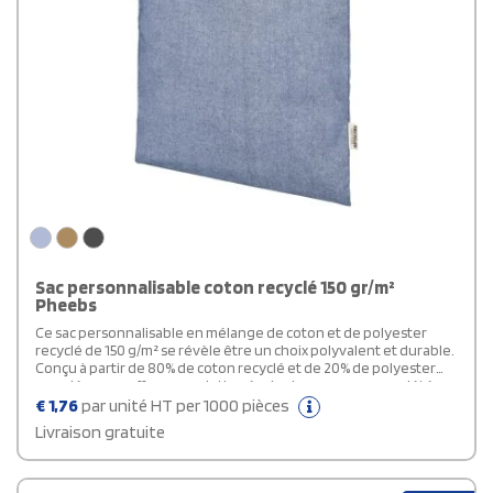
Sac personnalisable coton recyclé 150 gr/m²
Pheebs
Ce sac personnalisable en mélange de coton et de polyester
recyclé de 150 g/m² se révèle être un choix polyvalent et durable.
Conçu à partir de 80% de coton recyclé et de 20% de polyester
recyclé, ce sac offre une solution écologique pour une variété
d'activités telles que les courses, les excursions d'une journée ou
€
1,76
par unité HT per 1000 pièces
les projets d'artisanat. Sa conception pliable permet un
Livraison gratuite
rangement facile dans des espaces réduits et en fait un
compagnon idéal pour une vie active. Le coton recyclé, issu de
déchets de pré-consommation générés par les usines textiles,
est mélangé à des couleurs similaires, éliminant ainsi le besoin de