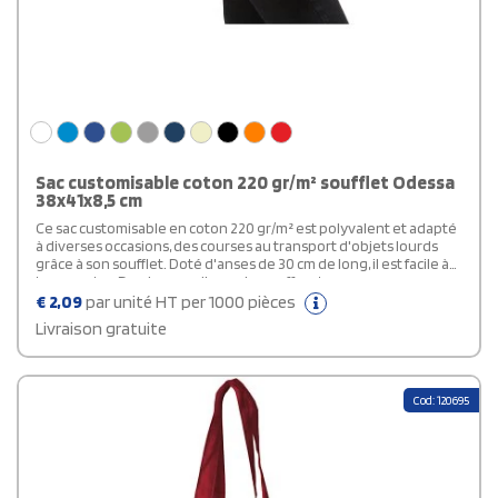
Sac customisable coton 220 gr/m² soufflet Odessa
38x41x8,5 cm
Ce sac customisable en coton 220 gr/m² est polyvalent et adapté
à diverses occasions, des courses au transport d'objets lourds
grâce à son soufflet. Doté d'anses de 30 cm de long, il est facile à
transporter. De plus, ses dimensions, offrent un espace
généreux. Enfin, les grandes zones d'impression permettent
€
2,09
par unité HT per 1000 pièces
d'ajouter facilement tout logo ou autre message.
Livraison gratuite
Cod: 120695