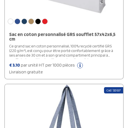
Sac en coton personnalisé GRS soufflet 57x42x6,5
cm
Ce grand sac en coton personnalisé, 100% recyclé certifié GRS
(220 g/m²), est conçu pour être porté confortablement grâce à
ses anses de 30 cm et à son grand compartiment principal à
soufflets. Les méthodes d'impression disponibles pour ce sac
shopping sont également certifiées, ce qui garantit que
€
3,10
par unité HT per 1000 pièces
l'ensemble de la chaîne d'approvisionnement est transparente
Livraison gratuite
et certifiée. Le mélange coton recyclé/polyester assure
durabilité et fiabilité, donnant au sac une résistance allant jusqu'à
10 kg. Fabriqué en Inde.
Cod: 120537