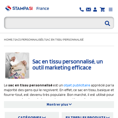
HOME
/
SACS PERSONNALISÉS
/
SAC EN TISSU PERSONNALISÉ
Sac en tissu personnalisé, un
outil marketing efficace
Le
sac en tissu personnalisé
est un
objet publicitaire
apprécié par la
majorité des gens qui le reçoivent. En effet, ce sac en tissu, basique et
fourre-tout, est devenu très populaire. Bon marché, il est utilisé pour
promouvoir des événements promotionnels
. Le sac coton
personnalisable pas cher est utilisé quotidiennement. Vous pouvez
Montrer plus
l'apercevoir au supermarché, à la plage ou dans la rue.
Pratique et
ultra léger
, on peut le glisser facilement dans un sac à main, voilà
CATÉGORIES
FILTRER LES PRODUITS