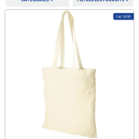
pourquoi il est si apprécié ! Son utilité quotidienne en fait un support
publicitaire remarquable.
Mais ce qui en fait un
support publicitaire efficace pour votre
Cod: 120181
marque
, c'est l'impression de votre logo. C’est pourquoi, pour
promouvoir votre marque, l'achat de sacs de shopping en coton
personnalisés constitue le bon choix. Offrant une visibilité constante et
durable pour votre entreprise, ils représenteront un geste écologique
apprécié par vos clients. Sur Stampasi.fr, vous touverez une grande
diversité de sacs en coton personnalisables, tous plus tendances et
pratiques les uns que les autres. De plus la livraison en France est
toujours gratuite. Alors n'attendez plus, choisissez le modèle qui
convient le mieux à votre besoin et faîtes la promotion de votre
marque de manière efficace !