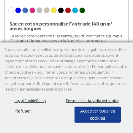
Sac en coton personnalisé Fairtrade 140 gr/m²
anses longues
Ce sac en coton personnalisé teinté, issu du commerce équitable
(Fairtrade) à longues anses en 140 gr/m², valorise votre
engagement éthique et responsable.
Pour vous offrir une meilleure expérience de navigation, ce site utilise
ses propres cookies et ceux de tiers. Les cookies de tiers peuvent
€
1,88
par unité HT per 1000 pièces
également être des cookies de profilage. Lisez notre politique en
Livraison gratuite
matière de cookies pour en savoir plus ou allez à « Personnalisez votre
choix de cookies » pour gérer vos paramètres. En cliquant sur «
Accepter tout », vous consentez à ce que des cookies soient stockés
Cod: MO2147
sur votre appareil. En cliquant sur « Refuser », vous acceptez que seuls
les cookies nécessaires soient stockés.
Leggi Cookie Policy
Personalizza la scelta dei cookie
Refuser
Accepter tous les
cookies