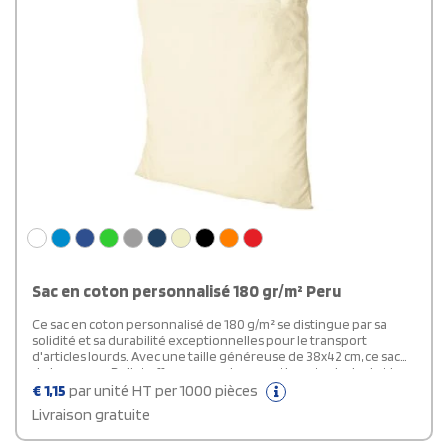
Sac en coton personnalisé 180 gr/m² Peru
Ce sac en coton personnalisé de 180 g/m² se distingue par sa
solidité et sa durabilité exceptionnelles pour le transport
d'articles lourds. Avec une taille généreuse de 38x42 cm, ce sac
de la marque Bullet offre un grand compartiment principal et les
poignées de 30 cm de long facilitent le port du sac à l'épaule tout
€
1,15
par unité HT per 1000 pièces
en assurant une visibilité maximale pour afficher fièrement
Livraison gratuite
n'importe quel logo.