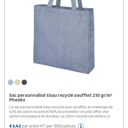
Sac personnalisé tissu recyclé soufflet 210 gr/m²
Pheebs
Ce sac personnalisé tissu recyclé avec soufflet, en mélange de
40% de coton recyclé et 60% de polyester recyclé, offre une
option écologique et durable. Le coton recyclé est obtenu à
partir de déchets de pré-consommation générés pendant le
processus de coupe dans les usines textiles. Doté de soufflets et
€
3,42
par unité HT per 1000 pièces