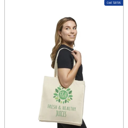
Cod: 120135
teinture supplémentaire. Bien que légères, des variations de
couleur peuvent survenir en raison de la nature du coton recyclé,
ajoutant ainsi une touche authentique à chaque sac. De plus,
chaque sac est équipé d'un traceur Aware™, permettant aux
utilisateurs de retracer facilement l'origine et le parcours de leur
article via un code QR, renforçant ainsi la transparence de la
chaîne d'approvisionnement. Avec une capacité de charge
maximale de 5 kg et des poignées de 31 cm de longueur, ce sac
allie fonctionnalité, durabilité et éco-responsabilité. Ses
dimensions de 38x28 cm en font un accessoire pratique pour une
utilisation quotidienne.