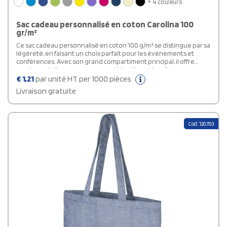
+ 4 couleurs
Sac cadeau personnalisé en coton Carolina 100
gr/m²
Ce sac cadeau personnalisé en coton 100 g/m² se distingue par sa
légèreté, en faisant un choix parfait pour les événements et
conférences. Avec son grand compartiment principal, il offre
amplement d'espace pour vos articles légers, tandis que ses
bretelles de 30 cm assurent un port confortable. De plus, ses
€
1,21
par unité HT per 1000 pièces
vastes zones d'impression offrent une visibilité maximale pour
Livraison gratuite
tout logo. Issu de la marque Bullet, ce sac mesure 38 x 42 cm.
Cod: 120703