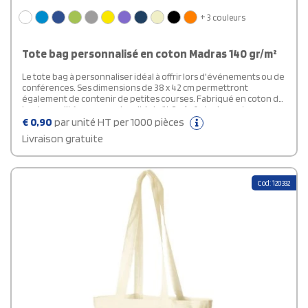
+ 3 couleurs
Tote bag personnalisé en coton Madras 140 gr/m²
Le tote bag à personnaliser idéal à offrir lors d'événements ou de
conférences. Ses dimensions de 38 x 42 cm permettront
également de contenir de petites courses. Fabriqué en coton de
haute qualité avec une densité de 140 g/m² et arborant
fièrement la marque Bullet, ce sac offre une robustesse et une
€
0,90
par unité HT per 1000 pièces
durabilité exceptionnelles, idéales pour le transport d'articles
Livraison gratuite
lourds dans son compartiment principal. Doté d'anses pratiques
de 30 cm de long, le sac fourre-tout Madras assure une facilité de
transport. Ses vastes zones d'impression disponibles offrent un
espace généreux pour personnaliser le tote bag avec n'importe
Cod: 120332
quel logo.