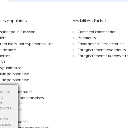
ies populaires
Modalités d'achat
soires pour la maison
Comment commander
lets
Paiements
rs et blocs-notes personnalisés
Envoi des fichiers vectoriels
t de note
Enregistrement revendeurs
uettes
Enregistrement à la newslett
USB
s publicitaires
luie personnalisé
-clé personnalisé
ordon
n tissu personnalisé
utilise
nt
et sacs à dos personnalisés
 en
personnalisés
ez votre
 personnalisé
shirts
ockés
rts personnalisés
e seuls
s et Gourdes personnalisées