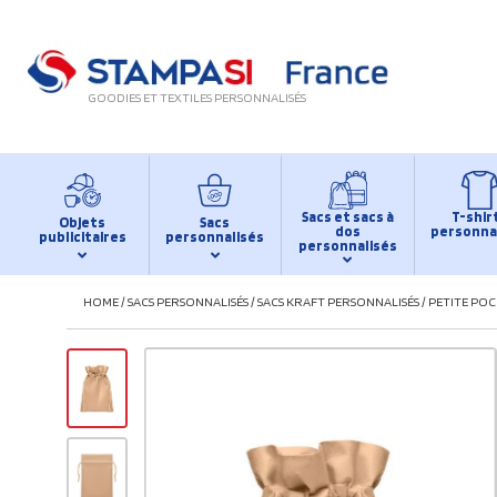
GOODIES ET TEXTILES PERSONNALISÉS
Sacs et sacs à
T-shir
Objets
Sacs
dos
personna
publicitaires
personnalisés
personnalisés
HOME
/
SACS PERSONNALISÉS
/
SACS KRAFT PERSONNALISÉS
/
PETITE POC