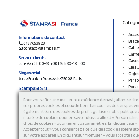
Catégor
Acces
Informations de contact
Brace
0187653923
Cahie
contact@stampasi.fr
Carne
Service clients
Casq
Lun-Ven 9 h 00-13 h 00 | 14 h 30-18 h 00
Clés 
Siège social
Objet
6, rue Franklin Roosevelt-75008 Paris
Parap
Porte
StampaSi S.r.l.
TVA FR13922807334
Sac c
N° Rea MI-2110632
Sac e
Pour vous offrir une meilleure expérience de navigation, ce site 
Capital social € 250.000 i.v.
ses propres cookies et ceux de tiers. Les cookies de tiers peuve
Sacs 
également être des cookies de profilage. Lisez notre politique
Sacs 
Découvrez notre catalogue en ligne
matière de cookies pour en savoir plus ou allez à « Personnalis
Stylo
choix de cookies » pour gérer vos paramètres. En cliquant sur «
Sweat
Accepter tout », vous consentez à ce que des cookies soient st
T-shi
sur votre appareil. En cliquant sur « Refuser », vous acceptez qu
Tasse