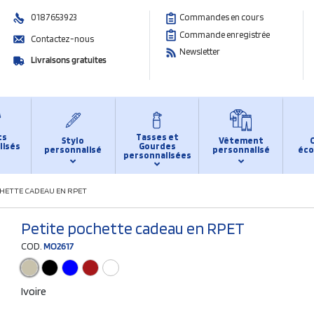
0187653923
Commandes en cours
Commande enregistrée
Contactez-nous
Newsletter
Livraisons gratuites
ts
Tasses et
Stylo
Vêtement
lisés
Gourdes
personnalisé
personnalisé
éco
personnalisées
HETTE CADEAU EN RPET
Petite pochette cadeau en RPET
COD.
MO2617
Ivoire