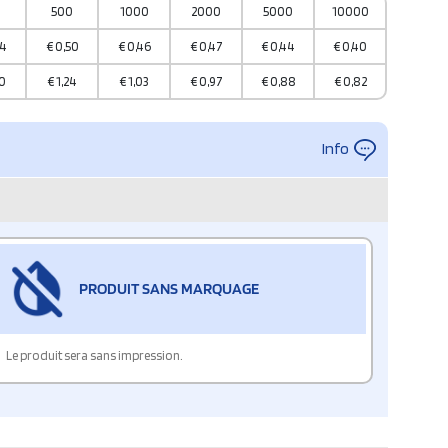
0
500
1000
2000
5000
10000
64
€
0,50
€
0,46
€
0,47
€
0,44
€
0,40
0
€
1,24
€
1,03
€
0,97
€
0,88
€
0,82
Info
PRODUIT SANS MARQUAGE
Le produit sera sans impression.