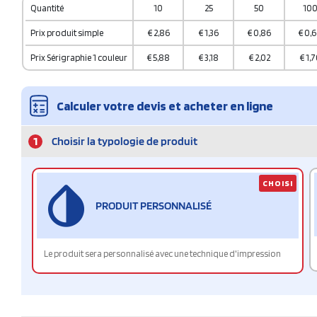
Quantité
10
25
50
10
Prix produit simple
€
2,86
€
1,36
€
0,86
€
0,
Prix Sérigraphie 1 couleur
€
5,88
€
3,18
€
2,02
€
1,7
Calculer votre devis et acheter en ligne
1
Choisir la typologie de produit
CHOISI
PRODUIT PERSONNALISÉ
Le produit sera personnalisé avec une technique d'impression