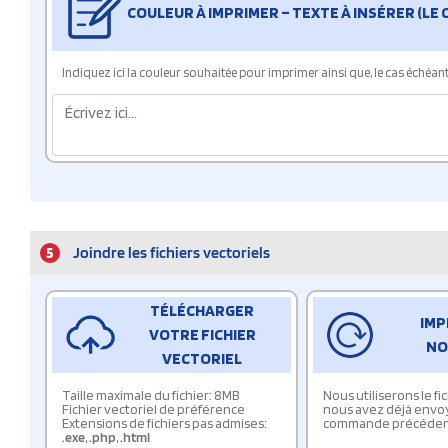
COULEUR À IMPRIMER – TEXTE À INSÉRER (LE
Indiquez ici la couleur souhaitée pour imprimer ainsi que, le cas échéant, 
5
Joindre les fichiers vectoriels
TÉLÉCHARGER
IMP
VOTRE FICHIER
NO
VECTORIEL
Taille maximale du fichier: 8MB
Nous utiliserons le f
Fichier vectoriel de préférence
nous avez déjà envo
Extensions de fichiers pas admises:
commande précéden
.exe
,
.php
,
.html