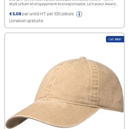
style urbain et engagement écoresponsable. Le traceur Aware™,
assurant une transparence totale de son parcours de production
responsable.
€
5,08
par unité HT per 100 pièces
Livraison gratuite
Cod: 38687