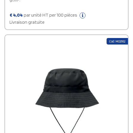
gr/m².
€
4,04
par unité HT per 100 pièces
Livraison gratuite
Cod: MO2952