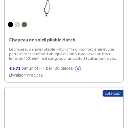
Chapeau de soleil pliable Hatch
Le chapeau de soleil pliable Hatch offre un confort léger et une
portabilité sans effort. Fabriqué en 100 % nylon avec un tissu
léger de 100 g/m², il est conçu pour un confort tout au long de la
journée. Sa conception pliable intelligente permet de ranger le
chapeau dans une pochette compacte, ce qui le rend facile à
€
5,73
par unité HT per 100 pièces
ranger et à transporter. Parfait pour la vie en mouvement, cet
Livraison gratuite
accessoire à la fois pratique et élégant est idéal pour les
aventures en plein air, les voyages ou les sorties quotidiennes.
Cod: MO2267