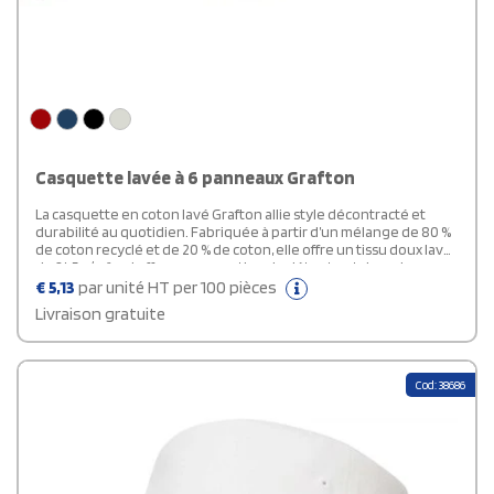
Casquette lavée à 6 panneaux Grafton
La casquette en coton lavé Grafton allie style décontracté et
durabilité au quotidien. Fabriquée à partir d’un mélange de 80 %
de coton recyclé et de 20 % de coton, elle offre un tissu doux lavé
de 245 g/m² qui offre une sensation de détente et de rodage.
Conçue pour être portée toute l’année, elle conserve sa forme et
€
5,13
par unité HT per 100 pièces
offre un ajustement confortable pour un tour de tête de 58 cm.
Livraison gratuite
Idéale pour les sorties décontractées et les activités de plein air,
cette casquette est un complément polyvalent à toute garde-
robe.
Cod: 38686