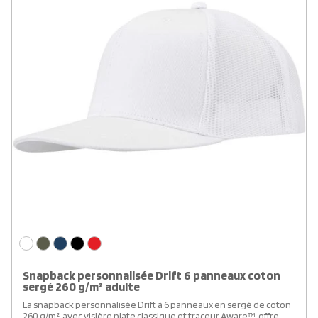
Snapback personnalisée Drift 6 panneaux coton
sergé 260 g/m² adulte
La snapback personnalisée Drift à 6 panneaux en sergé de coton
260 g/m², avec visière plate classique et traceur Aware™, offre