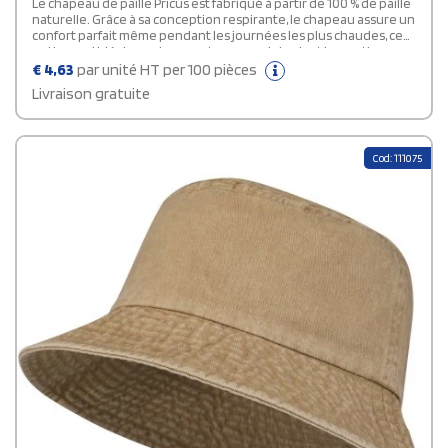
Le chapeau de paille Pricus est fabriqué à partir de 100 % de paille
naturelle. Grâce à sa conception respirante, le chapeau assure un
confort parfait même pendant les journées les plus chaudes, ce
qui le rend idéal pour les aventures en plein air et les sorties
décontractées. Le chapeau est décoré d'une bande de polyester
€
4,63
par unité HT per 100 pièces
qui peut être imprimée. Circonférence de la tête : 58 cm.
Livraison gratuite
Cod: 111075