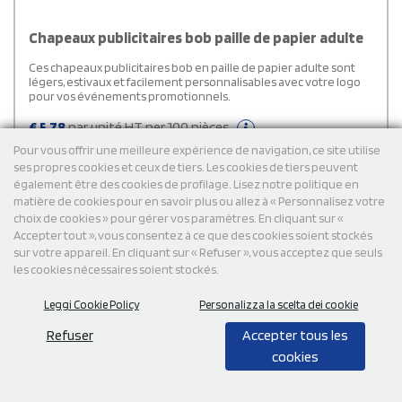
Chapeaux publicitaires bob paille de papier adulte
Ces chapeaux publicitaires bob en paille de papier adulte sont
légers, estivaux et facilement personnalisables avec votre logo
pour vos événements promotionnels.
€
5,78
par unité HT per 100 pièces
Livraison gratuite
Pour vous offrir une meilleure expérience de navigation, ce site utilise
ses propres cookies et ceux de tiers. Les cookies de tiers peuvent
également être des cookies de profilage. Lisez notre politique en
matière de cookies pour en savoir plus ou allez à « Personnalisez votre
Cod: 111074
choix de cookies » pour gérer vos paramètres. En cliquant sur «
Accepter tout », vous consentez à ce que des cookies soient stockés
sur votre appareil. En cliquant sur « Refuser », vous acceptez que seuls
les cookies nécessaires soient stockés.
Leggi Cookie Policy
Personalizza la scelta dei cookie
Refuser
Accepter tous les
cookies