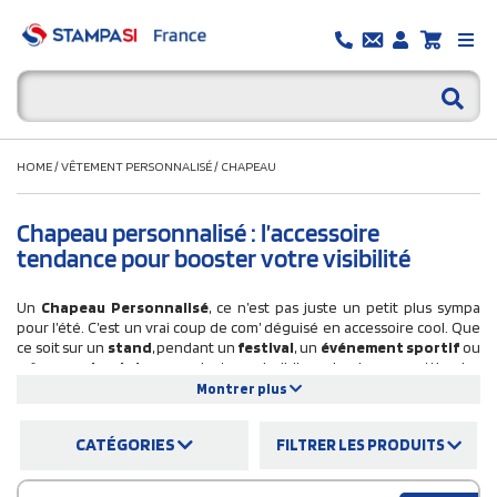
HOME
/
VÊTEMENT PERSONNALISÉ
/
CHAPEAU
Chapeau personnalisé : l’accessoire
tendance pour booster votre visibilité
Un
Chapeau Personnalisé
, ce n’est pas juste un petit plus sympa
pour l’été. C’est un vrai coup de com’ déguisé en accessoire cool. Que
ce soit sur un
stand
, pendant un
festival
, un
événement sportif
ou
même au
boulot
en mode team building… le chapeau attire les
regards, déclenche des sourires, et surtout, il fait parler de votre
Montrer plus
marque sans en avoir l’air. Et franchement, quoi de mieux que d’associer
votre image à un objet qu’on porte fièrement sous le soleil ?
CATÉGORIES
FILTRER LES PRODUITS
Sur Stampasi.fr, on vous propose
une jolie sélection de modèles à
personnaliser
comme bon vous semble :
bobs
en coton pour un