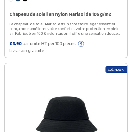
Chapeau de soleil en nylon Marisol de 105 g/m2
Le chapeau de soleil Marisol est un accessoire léger essentiel
conçu pour améliorer votre confort et votre protection en plein
air. Fabriqué en 100 % nylon taslon, il offre une sensation douce
mais durable, idéale pour les aventures ensoleillées ou
pluvieuses. Avec une protection solaire UPF 50 intégrée et une
€
3,90
par unité HT per 100 pièces
protection contre la pluie, ce chapeau offre une protection fiable
Livraison gratuite
dans des conditions météorologiques changeantes. Son tissu
respirant à séchage rapide assure une aisance tout au long de la
journée, ce qui en fait un compagnon polyvalent pour le voyage,
la randonnée ou la vie de tous les jours. Chaque chapeau
Cod: MO2877
comprend un traceur Aware™, assurant une transparence totale
de son parcours de production responsable.