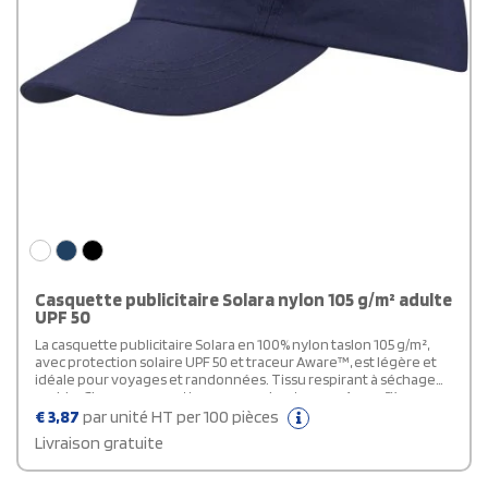
Casquette publicitaire Solara nylon 105 g/m² adulte
UPF 50
La casquette publicitaire Solara en 100% nylon taslon 105 g/m²,
avec protection solaire UPF 50 et traceur Aware™, est légère et
idéale pour voyages et randonnées. Tissu respirant à séchage
rapide. Chaque casquette comprend un traceur Aware™,
assurant une transparence totale de son parcours de production
€
3,87
par unité HT per 100 pièces
responsable.
Livraison gratuite