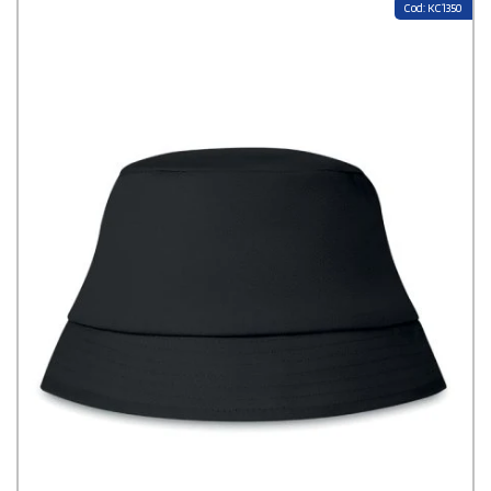
style chill et décontracté,
chapeaux de paille
pour une ambiance
Cod: KC1350
plage et apéro, ou encore
chapeau respirant en tissu éponge
pour
les activités physiques. Peu importe votre style ou votre budget, vous
trouverez forcément chaussure à votre pied (ou plutôt chapeau à
votre tête). Et si vous avez un doute, on est là, dispo et ravis de vous
filer un coup de main pour choisir le modèle parfait. Avant de lancer la
fabrication, on prend le temps de vous envoyer un
aperçu graphique
de votre projet
. Comme ça, vous validez les visuels en toute
tranquillité, vous pouvez ajuster les couleurs, la taille du logo, ou tout
ce que vous voulez. On fait les choses bien, sans stress. Et côté prix ?
Plus vous en commandez, plus ça devient intéressant grâce à nos
tarifs dégressifs
. Idéal si vous organisez une grosse opération ou
que vous voulez équiper toute une équipe. Et cerise sur le gâteau : la
livraison est 100 % gratuite en France
, peu importe la taille de
votre commande. Bref, si vous cherchez un moyen original, sympa et
efficace pour faire rayonner votre marque, le chapeau personnalisé est
clairement une super idée. Passez faire un tour sur Stampasi.fr, on
s’occupe du reste — avec le sourire!