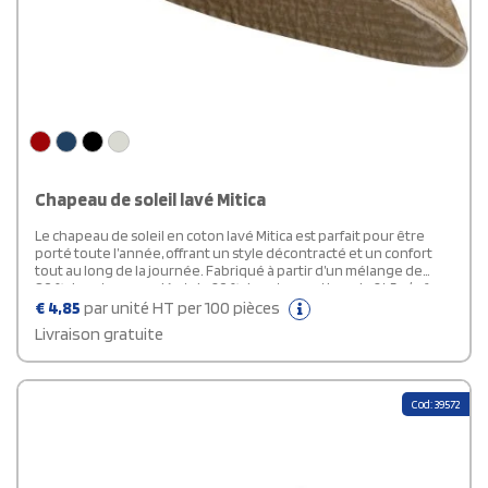
Chapeau de soleil lavé Mitica
Le chapeau de soleil en coton lavé Mitica est parfait pour être
porté toute l’année, offrant un style décontracté et un confort
tout au long de la journée. Fabriqué à partir d’un mélange de
80 % de coton recyclé et de 20 % de coton, ce tissu de 245 g/m²
offre un toucher doux et décontracté. Avec un tour de tête de
€
4,85
par unité HT per 100 pièces
58 cm, le chapeau offre un ajustement serré mais souple qui
Livraison gratuite
conserve sa forme. Son design intemporel en fait un choix
polyvalent, des courses quotidiennes aux aventures en plein air.
Cod: 39572