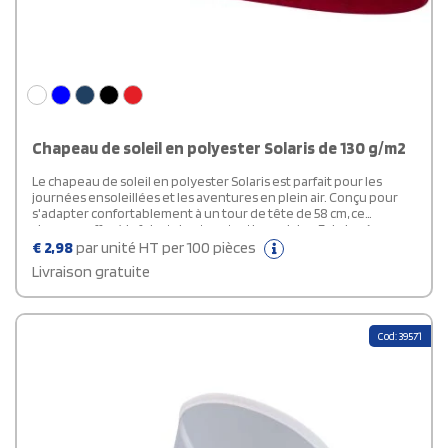
Chapeau de soleil en polyester Solaris de 130 g/m2
Le chapeau de soleil en polyester Solaris est parfait pour les
journées ensoleillées et les aventures en plein air. Conçu pour
s'adapter confortablement à un tour de tête de 58 cm, ce
chapeau offre à la fois style et protection solaire. Fabriqué en
polyester léger 130 g/m², il assure respirabilité et confort, vous
€
2,98
par unité HT per 100 pièces
permettant de rester au frais même par temps très chaud. Son
Livraison gratuite
design classique et sa construction durable en font un accessoire
polyvalent pour toutes les occasions extérieures. Chaque
chapeau comprend un traceur Aware™, assurant une
transparence totale de son parcours de production responsable.
Cod: 39571