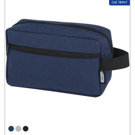
Cod: 130047
réellement apprécié. Contrairement à certains goodies qui finissent
rapidement oubliés dans un tiroir, elle s’inscrit dans le quotidien sur le
long terme
. Résultat : votre logo est vu régulièrement, sans jamais
être intrusif. Une manière simple et naturelle de
renforcer votre
visibilité
tout en créant un vrai lien avec votre marque.
Sur Stampasi.fr, nous avons pris soin de sélectionner
une large
gamme de trousses de toilette personnalisées
capables de
s’adapter à tous les styles et à tous les usages. Modèles
compacts
ou
plus
spacieux
, lignes
sobres
ou plus
modernes
, matières
résistantes
et
finitions soignées
: il y a forcément une trousse qui
correspond à votre image. Que ce soit pour un
cadeau d’entreprise
,
un
événement
, un
salon
ou un
kit de bienvenue
, la personnalisation
vous permet d’y apposer votre
logo
, un
message
ou vos
couleurs
avec un rendu professionnel et élégant. Et parce qu’un bon produit va
toujours de pair avec un bon service, Stampasi.fr vous accompagne à
chaque étape. La personnalisation se fait simplement en ligne, avec un
aperçu graphique
envoyé avant la production pour valider votre
projet en toute tranquillité. Les
tarifs dégressifs
vous aident à
garder le contrôle sur votre budget, même pour des volumes
importants, et la
livraison est offerte partout en France
. Ajoutez à
cela un service client toujours dispo, à l’écoute et réactif, et vous
obtenez une expérience fluide, sans stress, pour un résultat à la
hauteur de vos attentes. Une trousse de toilette personnalisée qui
coche toutes les cases.