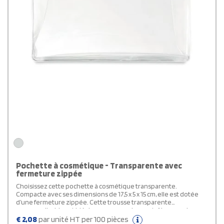
Pochette à cosmétique - Transparente avec
fermeture zippée
Choisissez cette pochette à cosmétique transparente.
Compacte avec ses dimensions de 17,5 x 5 x 15 cm, elle est dotée
d’une fermeture zippée. Cette trousse transparente
personnalisable est idéale pour passer les contrôles en avion.
Solide, pratique et personnalisable, elle vous suit partout avec
€
2,08
par unité HT per 100 pièces