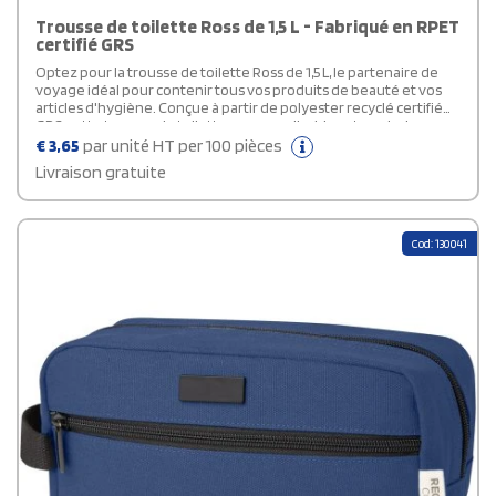
Trousse de toilette Ross de 1,5 L - Fabriqué en RPET
certifié GRS
Optez pour la trousse de toilette Ross de 1,5 L, le partenaire de
voyage idéal pour contenir tous vos produits de beauté et vos
articles d'hygiène. Conçue à partir de polyester recyclé certifié
GRS, cette trousse de toilette personnalisable est un choix
respectueux de l'environnement. Accessoire ultra pratique au
€
3,65
par unité HT per 100 pièces
quotidien, elle est équipée d'un compartiment principal zippé,
Livraison gratuite
d'une poche avant et d'une boucle pour la sangle. Sa capacité est
de 1,5 litres.
Cod: 130041