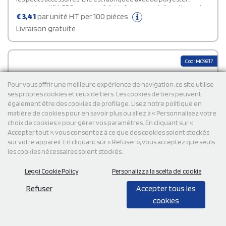
recyclé certifié GRS, ce qui en fait à la fois un produit pratique et
un choix plus durable.
€
3,41
par unité HT per 100 pièces
Livraison gratuite
Cod: MO9817
Pour vous offrir une meilleure expérience de navigation, ce site utilise
ses propres cookies et ceux de tiers. Les cookies de tiers peuvent
également être des cookies de profilage. Lisez notre politique en
matière de cookies pour en savoir plus ou allez à « Personnalisez votre
choix de cookies » pour gérer vos paramètres. En cliquant sur «
Accepter tout », vous consentez à ce que des cookies soient stockés
sur votre appareil. En cliquant sur « Refuser », vous acceptez que seuls
les cookies nécessaires soient stockés.
Leggi Cookie Policy
Personalizza la scelta dei cookie
Refuser
Accepter tous les
cookies