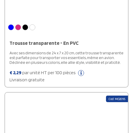
Trousse transparente - En PVC
Avec ses dimensions de 24 x 7 x 20 cm, cette trousse transparente
est parfaite pour transporter vos essentiels, même en avion.
Déclinée en plusieurs coloris, elle allie style, visibilité et praticité.
€
2,29
par unité HT per 100 pièces
Livraison gratuite
Cod: MO2095