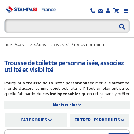
HOME
/
SACS ET SACS À DOS PERSONNALISÉS
/
TROUSSE DE TOILETTE
Trousse de toilette personnalisée, associez
utilité et visibilité
Pourquoi la
trousse de toilette personnalisée
met-elle autant de
monde d’accord comme objet publicitaire ? Tout simplement parce
qu’elle fait partie de ces
indispensables
qu’on utilise sans y prêter
attention. Elle est là tous les jours, fidèle au poste. À la
maison
, en
déplacement
, en
vacances
ou lors d’un
voyage professionnel
, elle
Montrer plus
suit son propriétaire partout, posée dans la salle de bain ou bien
rangée dans une valise. Et c’est justement cette
présence discrète
CATÉGORIES
FILTRER LES PRODUITS
mais constante
qui en fait un
support de communication
particulièrement efficace
. Offrir une trousse de toilette
personnalisable, c’est miser sur un cadeau publicitaire utile, durable et