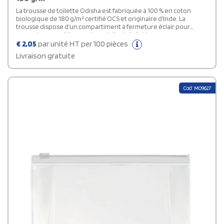
La trousse de toilette Odisha est fabriquée à 100 % en coton
biologique de 180 g/m² certifié OCS et originaire d’Inde. La
trousse dispose d’un compartiment à fermeture éclair pour
ranger les cosmétiques et produits de toilette en voyage.
Capacité : 1 litre.
€
2,05
par unité HT per 100 pièces
Livraison gratuite
Cod: MO9627