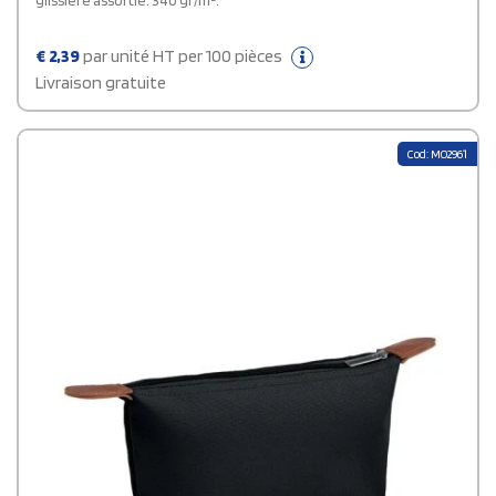
glissière assortie. 340 gr/m².
€
2,39
par unité HT per 100 pièces
Livraison gratuite
Cod: MO2961