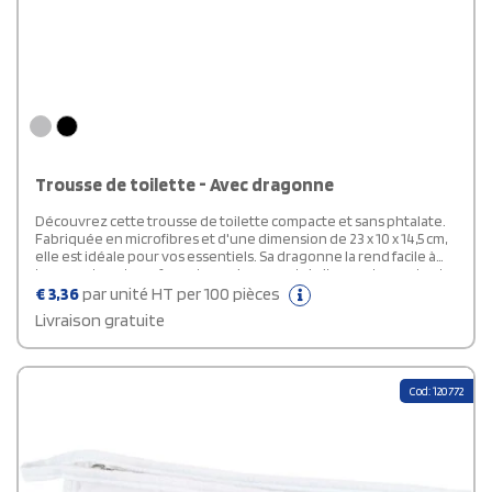
Trousse de toilette - Avec dragonne
Découvrez cette trousse de toilette compacte et sans phtalate.
Fabriquée en microfibres et d'une dimension de 23 x 10 x 14,5 cm,
elle est idéale pour vos essentiels. Sa dragonne la rend facile à
transporter, et son format souple permet de l’emporter partout.
Parfaite à personnaliser notre site web !
€
3,36
par unité HT per 100 pièces
Livraison gratuite
Cod: 120772