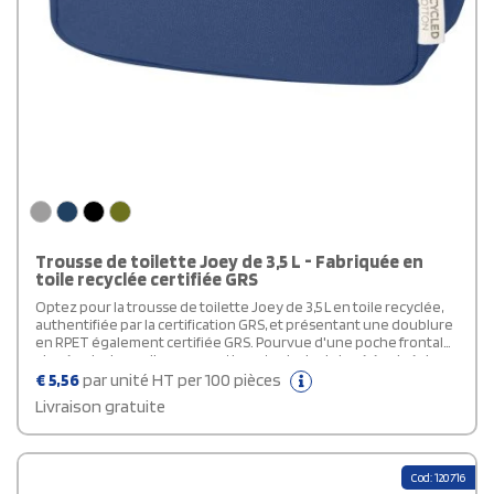
Trousse de toilette Joey de 3,5 L - Fabriquée en
toile recyclée certifiée GRS
Optez pour la trousse de toilette Joey de 3,5 L en toile recyclée,
authentifiée par la certification GRS, et présentant une doublure
en RPET également certifiée GRS. Pourvue d'une poche frontale
zippée ainsi que d'un compartiment principal zippé équipé de
poches de rangement pratiques, cette trousse de toilette
€
5,56
par unité HT per 100 pièces
personnalisable dispose d'une sangle confortable. La plaque
Livraison gratuite
métallique décorative, au fini subtilement mat, mettra en valeur
votre logo avec élégance. Sa capacité est de 3,5 litres.
Cod: 120716