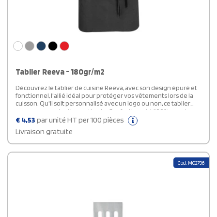
Tablier Reeva - 180gr/m2
Découvrez le tablier de cuisine Reeva, avec son design épuré et
fonctionnel, l'allié idéal pour protéger vos vêtements lors de la
cuisson. Qu'il soit personnalisé avec un logo ou non, ce tablier
assure une protection optimale. Confectionné à 100% en coton
de 180 g/m², il est à la fois épais et robuste, tout en restant doux et
€
4,53
par unité HT per 100 pièces
confortable à porter. Ce tablier personnalisé combine praticité et
Livraison gratuite
durabilité, faisant de lui un incontournable pour tout cuisinier.
Cod: MO2796