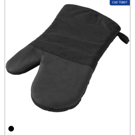
tabliers BBQ personnalisables, et toute une gamme d'accessoires
Cod: 112607
barbecue pensés pour les cadeaux d'entreprise qui marquent les
esprits. Fidélisation client, séminaire, événement ou cadeau partenaire
— il y a forcément un
kit barbecue personnalisé
à votre image et à
votre budget. La commande se fait entièrement en ligne : vous
choisissez votre modèle, ajoutez votre logo, et recevez une
maquette gratuite
avant le lancement en production. En plus, vous
bénéficiez de nombreux avantages tels que des
prix dégressifs
selon les quantités ou une
livraison gratuite partout en France
.