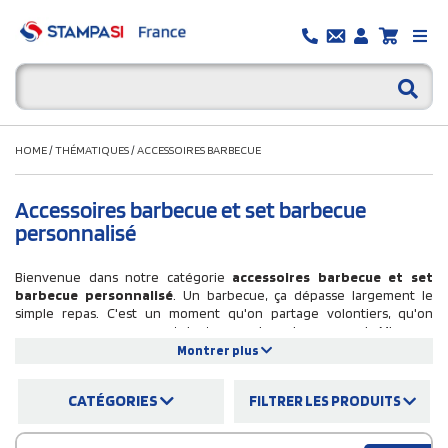
HOME
/
THÉMATIQUES
/
ACCESSOIRES BARBECUE
Accessoires barbecue et set barbecue
personnalisé
Bienvenue dans notre catégorie
accessoires barbecue et set
barbecue personnalisé
. Un barbecue, ça dépasse largement le
simple repas. C'est un moment qu'on partage volontiers, qu'on
savoure sans se presser, et dont on garde un bon souvenir. Miser sur
un
set barbecue personnalisé
, c'est offrir quelque chose d'utile et
Montrer plus
de visible, sorti à chaque grillade, devant tout le monde. Votre logo
s'invite naturellement dans ces instants conviviaux, sans jamais forcer.
CATÉGORIES
FILTRER LES PRODUITS
Sur StampaSi.fr, vous trouverez une sélection soignée de
coffrets
barbecue personnalisés
: kits ustensiles en bambou ou en inox,