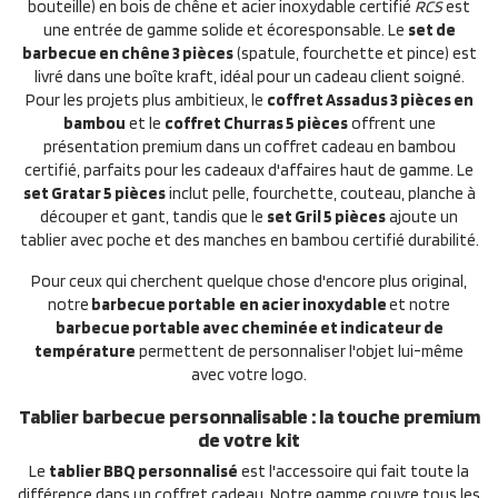
bouteille) en bois de chêne et acier inoxydable certifié
RCS
est
une entrée de gamme solide et écoresponsable. Le
set de
barbecue en chêne 3 pièces
(spatule, fourchette et pince) est
livré dans une boîte kraft, idéal pour un cadeau client soigné.
Pour les projets plus ambitieux, le
coffret Assadus 3 pièces en
bambou
et le
coffret Churras 5 pièces
offrent une
présentation premium dans un coffret cadeau en bambou
certifié, parfaits pour les cadeaux d'affaires haut de gamme. Le
set Gratar 5 pièces
inclut pelle, fourchette, couteau, planche à
découper et gant, tandis que le
set Gril 5 pièces
ajoute un
tablier avec poche et des manches en bambou certifié durabilité.
Pour ceux qui cherchent quelque chose d'encore plus original,
notre
barbecue portable
en acier inoxydable
et notre
barbecue portable avec cheminée et indicateur de
température
permettent de personnaliser l'objet lui-même
avec votre logo.
Tablier barbecue personnalisable : la touche premium
de votre kit
Le
tablier BBQ personnalisé
est l'accessoire qui fait toute la
différence dans un coffret cadeau. Notre gamme couvre tous les