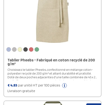
Tablier Pheebs - Fabriqué en coton recyclé de 200
g/m²
Choisissez le tablier Pheebs, confectionné en mélange coton-
polyester recyclé de 200 g/m² et alliant durabilité et praticité.
Doté de deux poches adjacentes d'une taille combinée de 45 x 20
cm, il offre un espace de rangement généreux et accessible. La
fermeture à cordon d'un mètre assure un ajustement
€
4,83
par unité HT per 100 pièces
confortable et sécurisé. Le coton recyclé utilisé est issu de
Livraison gratuite
déchets de pré-consommation des usines textiles, ce qui peut
entraîner de légères variations de couleur, conférant au tablier
une apparence unique et authentique. La lanière de cou,
mesurant 55 cm, permet un port aisé et adaptable. Ce tablier