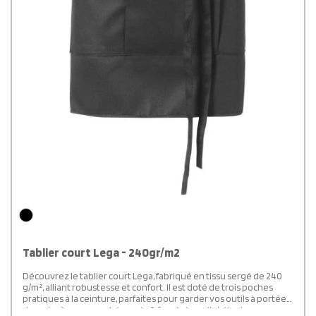
Tablier court Lega - 240gr/m2
Découvrez le tablier court Lega, fabriqué en tissu sergé de 240
g/m², alliant robustesse et confort. Il est doté de trois poches
pratiques à la ceinture, parfaites pour garder vos outils à portée
de main. Avec une ceinture de 0,9 m de long, il s'attache