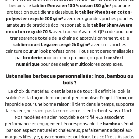
besoins : le
tablier Reeva
en 100 % coton 180 g/m²
pour une
protection quotidienne classique, le
tablier Pheebs en coton-
polyester recyclé 200 g/m²
avec deux grandes poches pour les
amateurs de praticité éco-responsable, le
tablier Shara Aware
en coton recyclé 70 %
avec traceur Aware et QR code pour une
transparence totale de la chaîne d'approvisionnement, et le
tablier court Lega en sergé 240 g/m²
avec trois poches
ceinture pour un look professionnel. Tous sont personnalisables
par
broderie
pour un rendu premium, ou par
transfert
numérique
pour des designs multicolores complexes.
Ustensiles barbecue personnalisés : inox, bambou ou
bois ?
Le choix du matériau, c'est la base de tout : il définit le look, la
solidité et la façon dont on peut personnaliser l'objet. L'
inox
, on
l'apprécie pour une bonne raison : il tient dans le temps, supporte
la chaleur, ne craint pas la corrosion et s'entretient sans effort.
Nos modèles en acier inoxydable certifié RCS associent
performance et engagement écoresponsable. Le
bambou
séduit
par son aspect naturel et chaleureux, parfaitement adapté aux
marques lifestyle, gastronomie et outdoor. Les coffrets Assadus