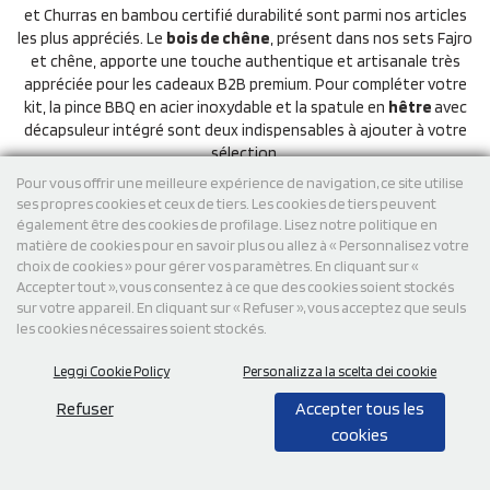
et Churras en bambou certifié durabilité sont parmi nos articles
les plus appréciés. Le
bois de chêne
, présent dans nos sets Fajro
et chêne, apporte une touche authentique et artisanale très
appréciée pour les cadeaux B2B premium. Pour compléter votre
kit, la pince BBQ en acier inoxydable et la spatule en
hêtre
avec
décapsuleur intégré sont deux indispensables à ajouter à votre
sélection.
Pour vous offrir une meilleure expérience de navigation, ce site utilise
Techniques de personnalisation disponibles
ses propres cookies et ceux de tiers. Les cookies de tiers peuvent
également être des cookies de profilage. Lisez notre politique en
Selon le matériau et le rendu souhaité, plusieurs techniques de
matière de cookies pour en savoir plus ou allez à « Personnalisez votre
marquage sont disponibles. La
gravure laser
offre une finition
choix de cookies » pour gérer vos paramètres. En cliquant sur «
élégante et durable sur bois, bambou et inox : idéale pour les
Accepter tout », vous consentez à ce que des cookies soient stockés
logos et les textes. La
sérigraphie
convient aux designs simples
sur votre appareil. En cliquant sur « Refuser », vous acceptez que seuls
et nets sur surfaces planes. La
tampographie
permet d'imprimer
les cookies nécessaires soient stockés.
sur des formes arrondies comme les manches d'ustensiles. Le
transfert numérique
est recommandé pour les visuels riches en
Leggi Cookie Policy
Personalizza la scelta dei cookie
couleurs ou en détails. La
broderie
est réservée aux tabliers
Refuser
Accepter tous les
personnalisés et apporte un rendu haut de gamme
immédiatement perçu comme premium. Les techniques
cookies
disponibles pour chaque article sont précisées sur les fiches
produit.