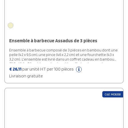
Ensemble à barbecue Assadus de 3 pièces
Ensemble à barbecue composé de 3 pièces en bambou dont une
pelle (42 x 9,5 cm), une pince (46 x 2,2 cm) et une fourchette (43 x
3,2 cm). L'ensemble est livré dans un coffret cadeau en bambou
(51,5 x 18,2 x 7,2 cm). Les poignées et le coffret cadeau sont en
bambou dont l'origine et la production sont conformes aux
€
26,11
par unité HT per 100 pièces
normes de durabilité.
Livraison gratuite
Cod: MO6358