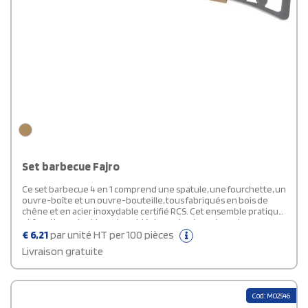
Set barbecue Fajro
Ce set barbecue 4 en 1 comprend une spatule, une fourchette, un
ouvre-boîte et un ouvre-bouteille, tous fabriqués en bois de
chêne et en acier inoxydable certifié RCS. Cet ensemble pratique
et fonctionnel est le cadeau idéal pour tout amateur de
barbecue !
€
6,21
par unité HT per 100 pièces
Livraison gratuite
Cod: MO2546