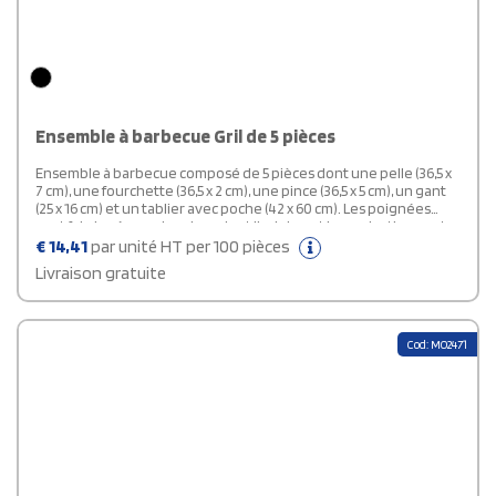
Ensemble à barbecue Gril de 5 pièces
Ensemble à barbecue composé de 5 pièces dont une pelle (36,5 x
7 cm), une fourchette (36,5 x 2 cm), une pince (36,5 x 5 cm), un gant
(25 x 16 cm) et un tablier avec poche (42 x 60 cm). Les poignées
sont fabriquées en bambou dont l'origine et la production sont
conformes aux normes de durabilité.
€
14,41
par unité HT per 100 pièces
Livraison gratuite
Cod: MO2471