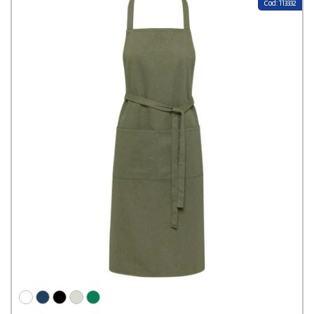
Cod: 113332
personnalisable est idéal pour ceux qui recherchent un
accessoire écologique sans compromis sur le style et la
fonctionnalité.