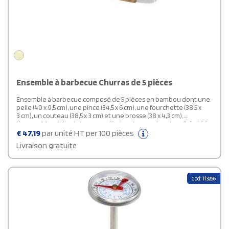
Ensemble à barbecue Churras de 5 pièces
Ensemble à barbecue composé de 5 pièces en bambou dont une
pelle (40 x 9,5 cm), une pince (34,5 x 6 cm), une fourchette (38,5 x
3 cm), un couteau (38,5 x 3 cm) et une brosse (38 x 4,3 cm).
L'ensemble est livré dans un coffret cadeau en bambou (46 x 16,2 x
7,4 cm). Les poignées et le coffret cadeau sont en bambou dont
€
47,19
par unité HT per 100 pièces
l'origine et la production sont conformes aux normes de
Livraison gratuite
durabilité.
Cod: 113266