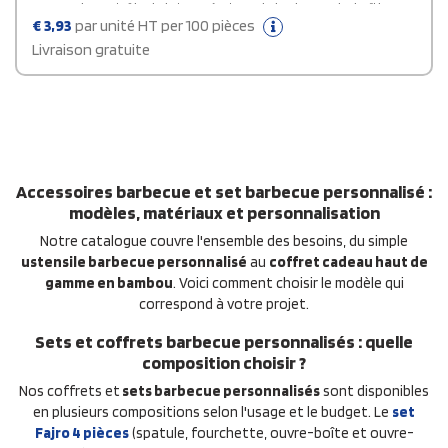
ou pour le contrôle de la température du barbecue. Le boîtier en
acier inoxydable durable offre robustesse et résistance à la
€
3,93
par unité HT per 100 pièces
corrosion. Facile à utiliser et à nettoyer.
Livraison gratuite
Accessoires barbecue et set barbecue personnalisé :
modèles, matériaux et personnalisation
Notre catalogue couvre l'ensemble des besoins, du simple
ustensile barbecue personnalisé
au
coffret cadeau haut de
gamme en bambou
. Voici comment choisir le modèle qui
correspond à votre projet.
Sets et coffrets barbecue personnalisés : quelle
composition choisir ?
Nos coffrets et
sets barbecue personnalisés
sont disponibles
en plusieurs compositions selon l'usage et le budget. Le
set
Fajro 4 pièces
(spatule, fourchette, ouvre-boîte et ouvre-