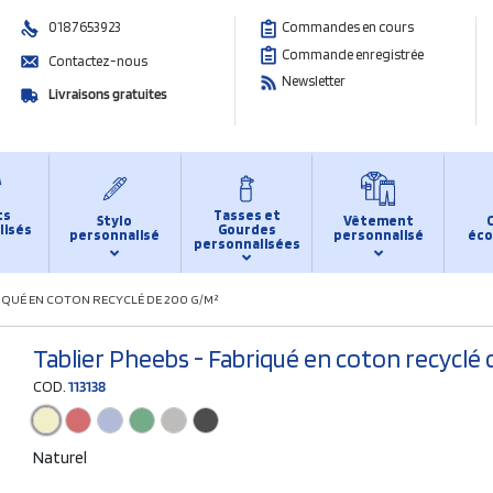
0187653923
Commandes en cours
Commande enregistrée
Contactez-nous
Newsletter
Livraisons gratuites
ts
Tasses et
Stylo
Vêtement
lisés
Gourdes
personnalisé
personnalisé
éco
personnalisées
RIQUÉ EN COTON RECYCLÉ DE 200 G/M²
Tablier Pheebs - Fabriqué en coton recyclé
COD.
113138
Naturel