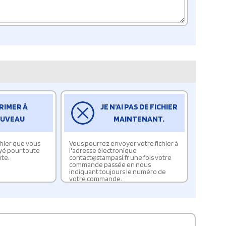
RIMER À
JE N'AI PAS DE FICHIER
UVEAU
MAINTENANT.
ichier que vous
Vous pourrez envoyer votre fichier à
yé pour toute
l'adresse électronique
te.
contact@stampasi.fr une fois votre
commande passée en nous
indiquant toujours le numéro de
votre commande.