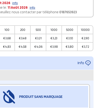
t 2026
info
e le:
11 Août 2026
info
 veuillez nous contacter par téléphone
0187653923
100
200
500
1000
5000
10000
€
3,68
€
3,48
€
3,31
€
3,23
€
3,10
€
2,90
€
4,83
€
4,58
€
4,06
€
3,98
€
3,80
€
3,72
Info
PRODUIT SANS MARQUAGE