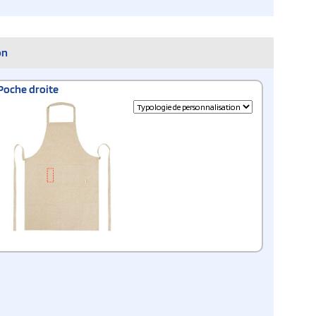
on
Poche droite