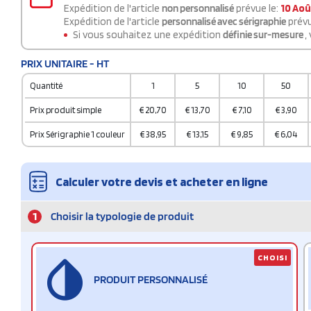
Expédition de l'article
non personnalisé
prévue le:
10 Aoû
Expédition de l'article
personnalisé avec sérigraphie
prévu
Si vous souhaitez une expédition
définie sur-mesure
,
PRIX UNITAIRE - HT
Quantité
1
5
10
50
Prix produit simple
€
20,70
€
13,70
€
7,10
€
3,90
Prix Sérigraphie 1 couleur
€
38,95
€
13,15
€
9,85
€
6,04
Calculer votre devis et acheter en ligne
1
Choisir la typologie de produit
CHOISI
PRODUIT PERSONNALISÉ