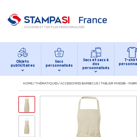
GOODIES ET TEXTILES PERSONNALISÉS
Sacs et sacs à
T-shir
Objets
Sacs
dos
personna
publicitaires
personnalisés
personnalisés
HOME
/
THÉMATIQUES
/
ACCESSOIRES BARBECUE
/
TABLIER PHEEBS - FAB