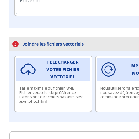
5
Joindre les fichiers vectoriels
TÉLÉCHARGER
IMP
VOTRE FICHIER
NO
VECTORIEL
Taille maximale du fichier: 8MB
Nous utiliserons le f
Fichier vectoriel de préférence
nous avez déjà envo
Extensions de fichiers pas admises:
commande précéden
.exe
,
.php
,
.html