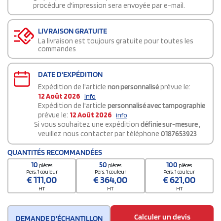
procédure d'impression sera envoyée par e-mail.
LIVRAISON GRATUITE
La livraison est toujours gratuite pour toutes les
commandes
DATE D'EXPÉDITION
Expédition de l'article
non personnalisé
prévue le:
12 Août 2026
info
Expédition de l'article
personnalisé avec tampographie
prévue le:
12 Août 2026
info
Si vous souhaitez une expédition
définie sur-mesure
,
veuillez nous contacter par téléphone
0187653923
QUANTITÉS RECOMMANDÉES
10
50
100
pièces
pièces
pièces
Pers. 1 couleur
Pers. 1 couleur
Pers. 1 couleur
€
111,00
€
364,00
€
621,00
HT
HT
HT
Calculer un devis
DEMANDE D'ÉCHANTILLON