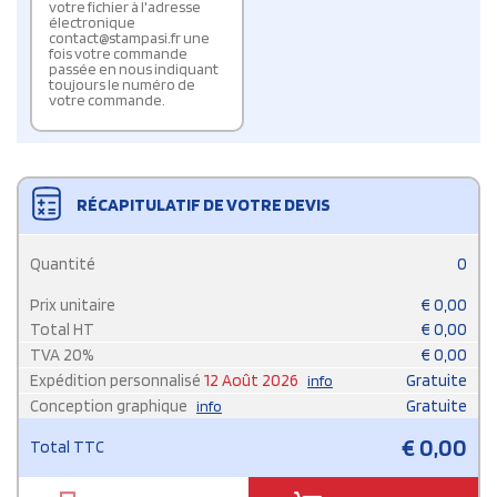
votre fichier à l'adresse
électronique
contact@stampasi.fr une
fois votre commande
passée en nous indiquant
toujours le numéro de
votre commande.
RÉCAPITULATIF DE VOTRE DEVIS
Quantité
0
Prix unitaire
€
0,00
Total HT
€
0,00
TVA
20
%
€
0,00
Expédition personnalisé
12 Août 2026
Gratuite
info
Conception graphique
Gratuite
info
€
0,00
Total TTC