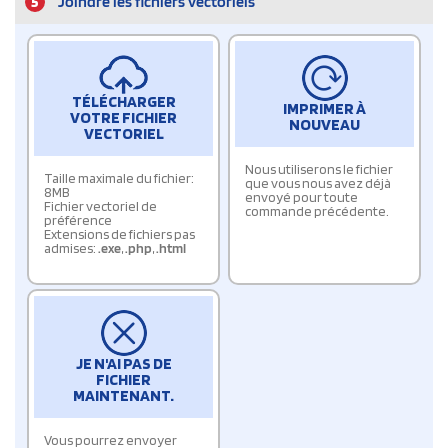
5
Joindre les fichiers vectoriels
TÉLÉCHARGER
IMPRIMER À
VOTRE FICHIER
NOUVEAU
VECTORIEL
Nous utiliserons le fichier
Taille maximale du fichier:
que vous nous avez déjà
8MB
envoyé pour toute
Fichier vectoriel de
commande précédente.
préférence
Extensions de fichiers pas
admises:
.exe
,
.php
,
.html
JE N'AI PAS DE
FICHIER
MAINTENANT.
Vous pourrez envoyer