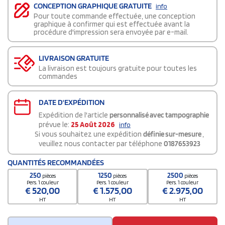
CONCEPTION GRAPHIQUE GRATUITE
info
Pour toute commande effectuée, une conception
graphique à confirmer qui est effectuée avant la
procédure d'impression sera envoyée par e-mail.
LIVRAISON GRATUITE
La livraison est toujours gratuite pour toutes les
commandes
DATE D'EXPÉDITION
Expédition de l'article
personnalisé avec tampographie
prévue le:
25 Août 2026
info
Si vous souhaitez une expédition
définie sur-mesure
,
veuillez nous contacter par téléphone
0187653923
QUANTITÉS RECOMMANDÉES
250
1250
2500
pièces
pièces
pièces
Pers. 1 couleur
Pers. 1 couleur
Pers. 1 couleur
€
520,00
€
1.575,00
€
2.975,00
HT
HT
HT