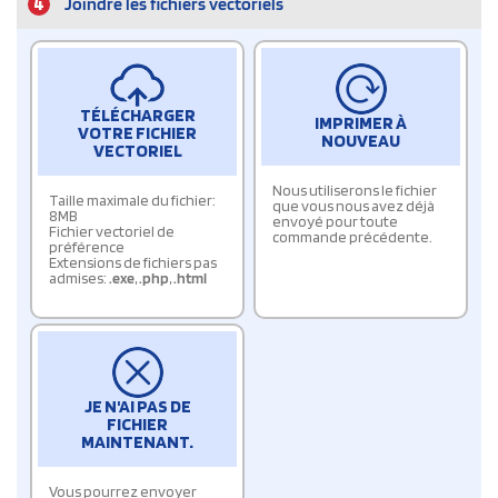
4
Joindre les fichiers vectoriels
TÉLÉCHARGER
IMPRIMER À
VOTRE FICHIER
NOUVEAU
VECTORIEL
Nous utiliserons le fichier
Taille maximale du fichier:
que vous nous avez déjà
8MB
envoyé pour toute
Fichier vectoriel de
commande précédente.
préférence
Extensions de fichiers pas
admises:
.exe
,
.php
,
.html
JE N'AI PAS DE
FICHIER
MAINTENANT.
Vous pourrez envoyer