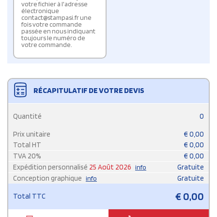
votre fichier à l'adresse
électronique
contact@stampasi.fr une
fois votre commande
passée en nous indiquant
toujours le numéro de
votre commande.
RÉCAPITULATIF DE VOTRE DEVIS
Quantité
0
Prix unitaire
€
0,00
Total HT
€
0,00
TVA
20
%
€
0,00
Expédition personnalisé
25 Août 2026
Gratuite
info
Conception graphique
Gratuite
info
€
0,00
Total TTC