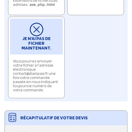
Extensions de fichiers pas
admises:
.exe
,
.php
,
.html
JE N'AI PAS DE
FICHIER
MAINTENANT.
Vous pourrez envoyer
votre fichier à l'adresse
électronique
contact@stampasi.fr une
fois votre commande
passée en nous indiquant
toujours le numéro de
votre commande.
RÉCAPITULATIF DE VOTRE DEVIS