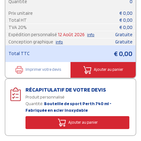
Quantité
0
Prix unitaire
€
0,00
Total HT
€
0,00
TVA
20
%
€
0,00
Expédition personnalisé
12 Août 2026
Gratuite
info
Conception graphique
Gratuite
info
€
0,00
Total TTC
Imprimer votre devis
Ajouter au panier
RÉCAPITULATIF DE VOTRE DEVIS
Produit personnalisé
Quantité:
Bouteille de sport Perth 740 ml -
Fabriquée en acier inoxydable
Ajouter au panier