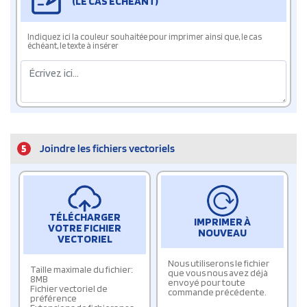
(LE CAS ÉCHÉANT)
Indiquez ici la couleur souhaitée pour imprimer ainsi que, le cas
échéant, le texte à insérer
5
Joindre les fichiers vectoriels
TÉLÉCHARGER
IMPRIMER À
VOTRE FICHIER
NOUVEAU
VECTORIEL
Nous utiliserons le fichier
Taille maximale du fichier:
que vous nous avez déjà
8MB
envoyé pour toute
Fichier vectoriel de
commande précédente.
préférence