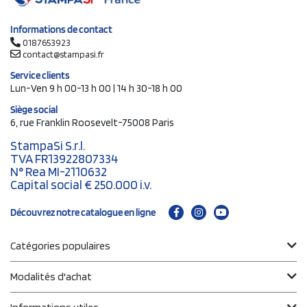
Informations de contact
0187653923
contact@stampasi.fr
Service clients
Lun-Ven 9 h 00-13 h 00 | 14 h 30-18 h 00
Siège social
6, rue Franklin Roosevelt-75008 Paris
StampaSi S.r.l.
TVA FR13922807334
N° Rea MI-2110632
Capital social € 250.000 i.v.
Découvrez notre catalogue en ligne
Catégories populaires
Modalités d'achat