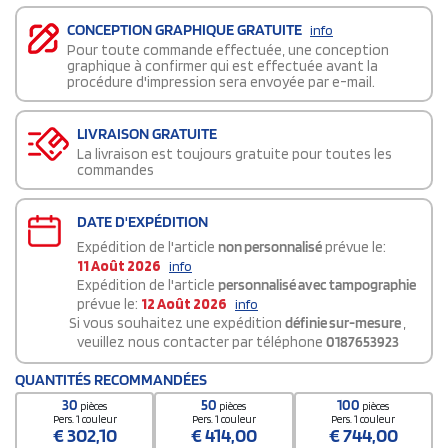
CONCEPTION GRAPHIQUE GRATUITE
info
Pour toute commande effectuée, une conception
graphique à confirmer qui est effectuée avant la
procédure d'impression sera envoyée par e-mail.
LIVRAISON GRATUITE
La livraison est toujours gratuite pour toutes les
commandes
DATE D'EXPÉDITION
Expédition de l'article
non personnalisé
prévue le:
11 Août 2026
info
Expédition de l'article
personnalisé avec tampographie
prévue le:
12 Août 2026
info
Si vous souhaitez une expédition
définie sur-mesure
,
veuillez nous contacter par téléphone
0187653923
QUANTITÉS RECOMMANDÉES
30
50
100
pièces
pièces
pièces
Pers. 1 couleur
Pers. 1 couleur
Pers. 1 couleur
€
302,10
€
414,00
€
744,00