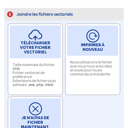
5
Joindre les fichiers vectoriels
TÉLÉCHARGER
IMPRIMER À
VOTRE FICHIER
NOUVEAU
VECTORIEL
Nous utiliserons le fichier
Taille maximale du fichier:
que vous nous avez déjà
8MB
envoyé pour toute
Fichier vectoriel de
commande précédente.
préférence
Extensions de fichiers pas
admises:
.exe
,
.php
,
.html
JE N'AI PAS DE
FICHIER
MAINTENANT.