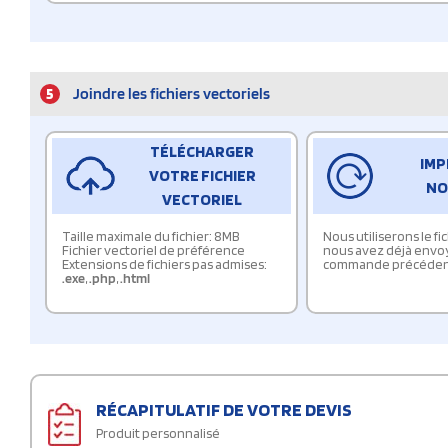
5
Joindre les fichiers vectoriels
TÉLÉCHARGER
IMP
VOTRE FICHIER
NO
VECTORIEL
Taille maximale du fichier: 8MB
Nous utiliserons le f
Fichier vectoriel de préférence
nous avez déjà envo
Extensions de fichiers pas admises:
commande précéden
.exe
,
.php
,
.html
RÉCAPITULATIF DE VOTRE DEVIS
Produit personnalisé