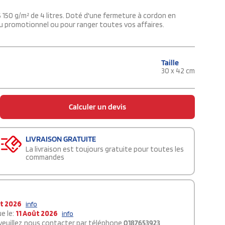
 150 g/m² de 4 litres. Doté d'une fermeture à cordon en
au promotionnel ou pour ranger toutes vos affaires.
Taille
30 x 42 cm
Calculer un devis
LIVRAISON GRATUITE
La livraison est toujours gratuite pour toutes les
commandes
t 2026
info
e le:
11 Août 2026
info
 veuillez nous contacter par téléphone
0187653923