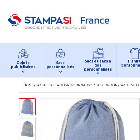
GOODIES ET TEXTILES PERSONNALISÉS
Sacs et sacs à
T-shir
Objets
Sacs
dos
personna
publicitaires
personnalisés
personnalisés
HOME
/
SACS ET SACS À DOS PERSONNALISÉS
/
SAC CORDON
/
SAC TISSU C