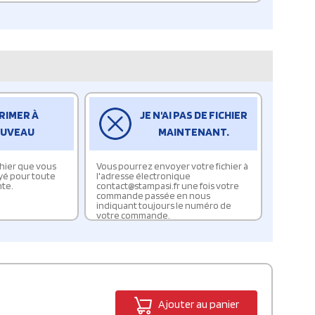
RIMER À
JE N'AI PAS DE FICHIER
UVEAU
MAINTENANT.
ichier que vous
Vous pourrez envoyer votre fichier à
yé pour toute
l'adresse électronique
te.
contact@stampasi.fr une fois votre
commande passée en nous
indiquant toujours le numéro de
votre commande.
Ajouter au panier