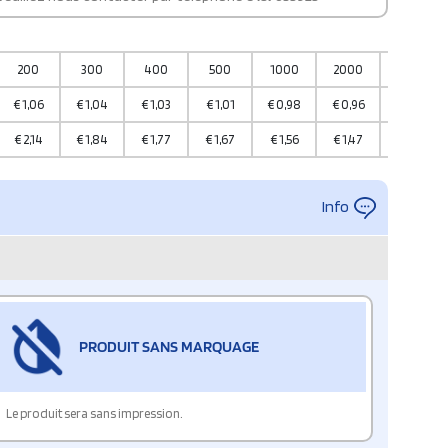
200
300
400
500
1000
2000
5000
€
1,06
€
1,04
€
1,03
€
1,01
€
0,98
€
0,96
€
0,93
€
2,14
€
1,84
€
1,77
€
1,67
€
1,56
€
1,47
€
1,28
Info
PRODUIT SANS MARQUAGE
Le produit sera sans impression.