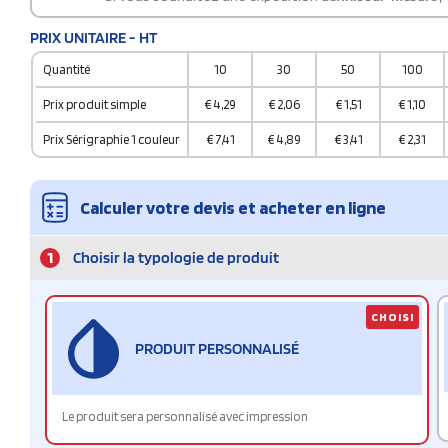
PRIX UNITAIRE - HT
Quantité
10
30
50
100
Prix produit simple
€
4,29
€
2,06
€
1,51
€
1,10
Prix Sérigraphie 1 couleur
€
7,41
€
4,89
€
3,41
€
2,31
Calculer votre devis et acheter en ligne
1
Choisir la typologie de produit
CHOISI
PRODUIT PERSONNALISÉ
Le produit sera personnalisé avec impression