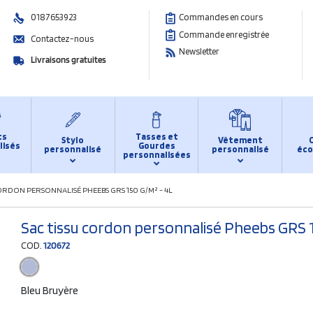
0187653923
Commandes en cours
Commande enregistrée
Contactez-nous
Newsletter
Livraisons gratuites
ts
Tasses et
Stylo
Vêtement
lisés
Gourdes
personnalisé
personnalisé
éco
personnalisées
ORDON PERSONNALISÉ PHEEBS GRS 150 G/M² - 4L
Sac tissu cordon personnalisé Pheebs GRS 1
COD.
120672
Bleu Bruyère