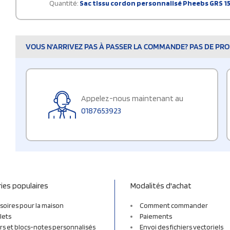
Quantité:
Sac tissu cordon personnalisé Pheebs GRS 15
VOUS N'ARRIVEZ PAS À PASSER LA COMMANDE? PAS DE PROB
Appelez-nous maintenant au
0187653923
ies populaires
Modalités d'achat
soires pour la maison
Comment commander
lets
Paiements
rs et blocs-notes personnalisés
Envoi des fichiers vectoriels