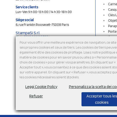
Carne
Service clients
Casq
Lun-Ven 9 h 00-13 h 00 | 14 h 30-18 h 00
Clés 
Siège social
Objet
6, rue Franklin Roosevelt-75008 Paris
Parap
Porte
StampaSi S.r.l.
TVA FR13922807334
Sac c
N° Rea MI-2110632
Sac e
Pour vous offrir une meilleure expérience de navigation, ce site 
Capital social € 250.000 i.v.
ses propres cookies et ceux de tiers. Les cookies de tiers peuve
Sacs 
également être des cookies de profilage. Lisez notre politique
Sacs 
Découvrez notre catalogue en ligne
matière de cookies pour en savoir plus ou allez à « Personnalis
Stylo
choix de cookies » pour gérer vos paramètres. En cliquant sur «
Sweat
Accepter tout », vous consentez à ce que des cookies soient st
T-shi
sur votre appareil. En cliquant sur « Refuser », vous acceptez qu
Tasse
les cookies nécessaires soient stockés.
Tours
Vêtem
Leggi Cookie Policy
Personalizza la scelta dei co
Refuser
Accepter tous le
cookies
Modalité de
paiement