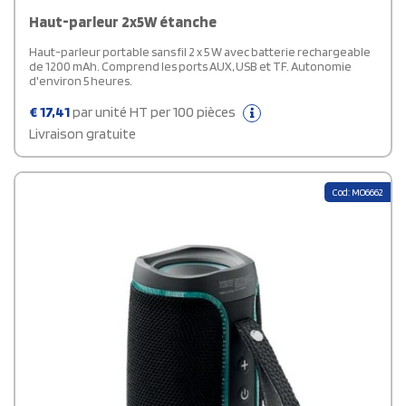
Haut-parleur 2x5W étanche
Haut-parleur portable sans fil 2 x 5 W avec batterie rechargeable
de 1200 mAh. Comprend les ports AUX, USB et TF. Autonomie
d'environ 5 heures.
€
17,41
par unité HT per 100 pièces
Livraison gratuite
Cod: MO6662