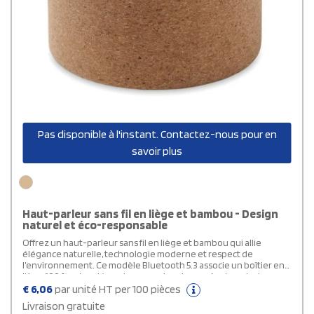
Pas disponible à l'instant. Contactez-nous pour en
savoir plus
Haut-parleur sans fil en liège et bambou - Design
naturel et éco-responsable
Offrez un haut-parleur sans fil en liège et bambou qui allie
élégance naturelle, technologie moderne et respect de
l’environnement. Ce modèle Bluetooth 5.3 associe un boîtier en
liège 100 % naturel à un dessus en bambou, créant un design
raffiné et chaleureux, idéal pour des cadeaux d’entreprise
€
6,06
par unité HT per 100 pièces
durables ou des événements éco-responsables. Doté d’une
Livraison gratuite
puissance de sortie de 3W, d’une batterie lithium rechargeable