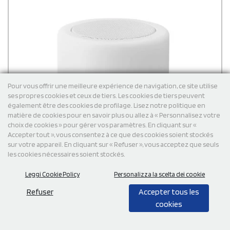
quotidien. Comme il est fabriqué en bambou, chaque haut-
parleur est légèrement différent : variations de couleur, petits
détails naturels… Ce sont justement ces petites nuances qui en
font un cadeau authentique et tendance.
Pour vous offrir une meilleure expérience de navigation, ce site utilise
ses propres cookies et ceux de tiers. Les cookies de tiers peuvent
également être des cookies de profilage. Lisez notre politique en
matière de cookies pour en savoir plus ou allez à « Personnalisez votre
choix de cookies » pour gérer vos paramètres. En cliquant sur «
Accepter tout », vous consentez à ce que des cookies soient stockés
sur votre appareil. En cliquant sur « Refuser », vous acceptez que seuls
les cookies nécessaires soient stockés.
Leggi Cookie Policy
Personalizza la scelta dei cookie
Refuser
Accepter tous les
cookies
Pas disponible à l'instant. Contactez-nous pour en