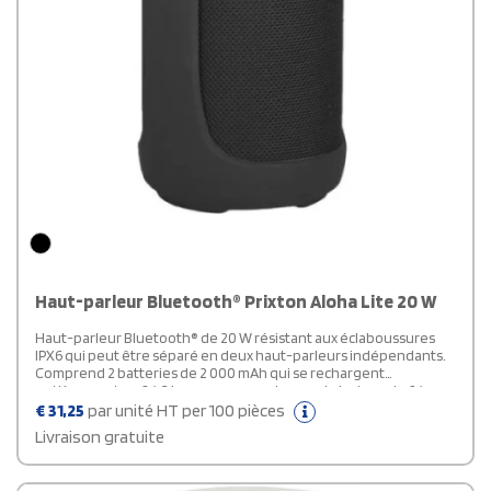
Haut-parleur Bluetooth® Prixton Aloha Lite 20 W
Haut-parleur Bluetooth® de 20 W résistant aux éclaboussures
IPX6 qui peut être séparé en deux haut-parleurs indépendants.
Comprend 2 batteries de 2 000 mAh qui se rechargent
entièrement en 2 à 3 heures, avec un temps de lecture de 6 à
8 heures. Dimensions : 23,5 x 8,7 x 8,7 cm. Poids de 840 g. Distance
€
31,25
par unité HT per 100 pièces
de connexion maximale de 10 mètres.
Livraison gratuite