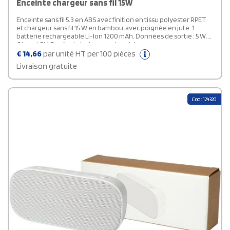
Enceinte chargeur sans fil 15W
Enceinte sans fil 5.3 en ABS avec finition en tissu polyester RPET
et chargeur sans fil 15 W en bambou, avec poignée en jute. 1
batterie rechargeable Li-Ion 1200 mAh. Données de sortie : 5 W, 4
Ohm et 5 V. Durée de lecture environ 4 h.
€
14,66
par unité HT per 100 pièces
Livraison gratuite
Cod: 124320