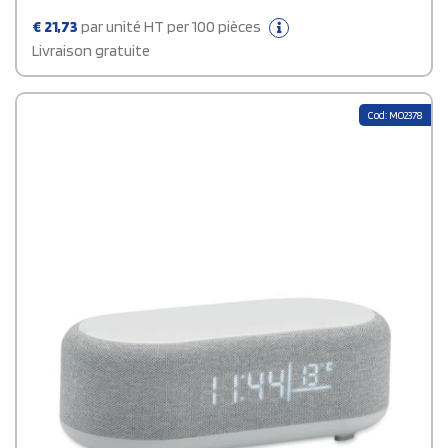
€
21,73
par unité HT per 100 pièces
Livraison gratuite
Cod: MO2378