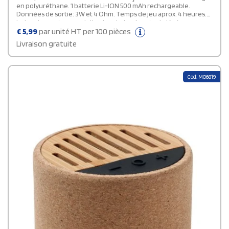
en polyuréthane. 1 batterie Li-ION 500 mAh rechargeable.
Données de sortie: 3W et 4 Ohm. Temps de jeu aprox. 4 heures.
Le bambou est un produit naturel, et présente de légères
variations de couleur, de décoration et de tailles.
€
5,99
par unité HT per 100 pièces
Livraison gratuite
Cod: MO6819