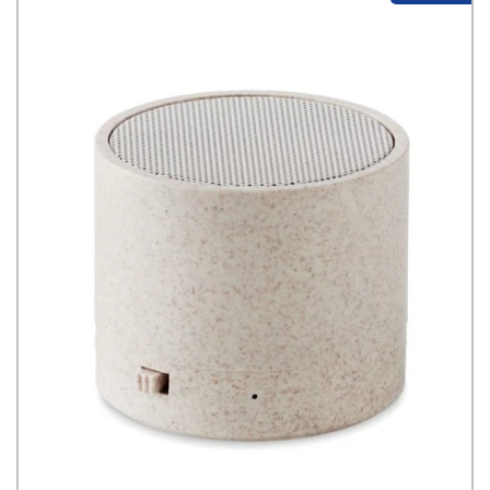
pouvez profiter de jusqu’à 10 heures de lecture continue,
alimenté par une batterie rechargeable de 2 600 mAh qui se
charge complètement en seulement 3,5 heures. La lumière LED
blanc chaud a une température de couleur de 2 900 K et une
luminosité de 150 lumens. Un variateur d’intensité intégré
permet de régler la lumière en fonction de votre humeur.
L’appareil se charge via une station d’accueil de charge rapide
USB Type-C.