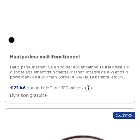
Hautparleur multifonctionnel
Haut-parleur sans fil 5.0 en boîtier ABS et bambou sur le dessus. Il
dispose également d'un chargeur sans fil intégré de 10W et d'un
powerbank de 4000 mAh. Sortie DC 9V/1.1A. Le bambou est un
produit naturel, et présente de légères variations de couleur, de
décoration et de tailles.
€
25,46
par unité HT per 100 pièces
Livraison gratuite
Cod: 2PA160