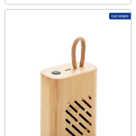
de 300 mAh et d’un témoin LED, ce haut-parleur offre jusqu’à 4
heures d’écoute continue. Son son clair et équilibré en fait un
compagnon parfait pour le bureau, la maison ou les
Cod: MO6813
déplacements. Grâce à son format compact et léger, il se
transporte facilement partout. Chaque pièce est unique : le liège
naturel, par sa texture et sa porosité, donne un aspect
authentique et distinctif à chaque haut-parleur. Personnalisez-
le avec votre logo pour renforcer l’image de votre marque tout
en véhiculant une valeur écologique forte.