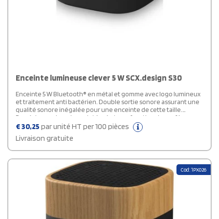
Enceinte lumineuse clever 5 W SCX.design S30
Enceinte 5 W Bluetooth® en métal et gomme avec logo lumineux
et traitement anti bactérien. Double sortie sonore assurant une
qualité sonore inégalée pour une enceinte de cette taille.
Possède un microphone intégré et une fonction de conférence
téléphonique. Capacité : 800 mAh - 3,7 V. Fréquence : 50 Hz - 20
€
30,25
par unité HT per 100 pièces
KHz. Sortie : 1 x 5 W. S/N : 65db. Impédance : 4 ?. Bluetooth® JL 4.2.
Livraison gratuite
Poids net : 152 grammes. Dimensions : 91 x 58 x 58 mm. Livrée avec
une boîte cadeau à fermeture magnétique, en papier recyclé.
Cod: 1PX026