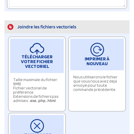
4
Joindre les fichiers vectoriels
TÉLÉCHARGER
IMPRIMER À
VOTRE FICHIER
NOUVEAU
VECTORIEL
Nous utiliserons le fichier
Taille maximale du fichier:
que vous nous avez déjà
8MB
envoyé pour toute
Fichier vectoriel de
commande précédente.
préférence
Extensions de fichiers pas
admises:
.exe
,
.php
,
.html