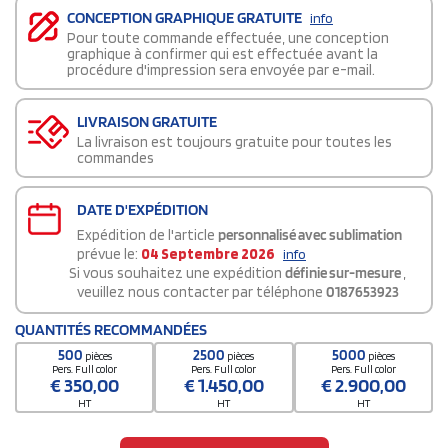
CONCEPTION GRAPHIQUE GRATUITE
info
Pour toute commande effectuée, une conception
graphique à confirmer qui est effectuée avant la
procédure d'impression sera envoyée par e-mail.
LIVRAISON GRATUITE
La livraison est toujours gratuite pour toutes les
commandes
DATE D'EXPÉDITION
Expédition de l'article
personnalisé avec sublimation
prévue le:
04 Septembre 2026
info
Si vous souhaitez une expédition
définie sur-mesure
,
veuillez nous contacter par téléphone
0187653923
QUANTITÉS RECOMMANDÉES
500
2500
5000
pièces
pièces
pièces
Pers. Full color
Pers. Full color
Pers. Full color
€
350,00
€
1.450,00
€
2.900,00
HT
HT
HT