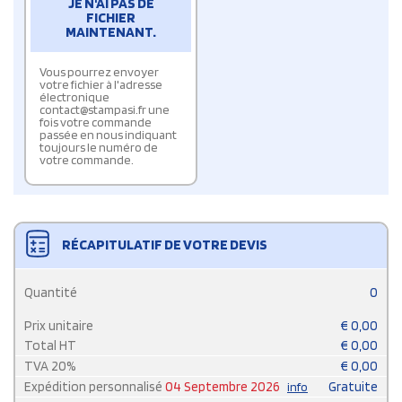
JE N'AI PAS DE
FICHIER
MAINTENANT.
Vous pourrez envoyer
votre fichier à l'adresse
électronique
contact@stampasi.fr une
fois votre commande
passée en nous indiquant
toujours le numéro de
votre commande.
RÉCAPITULATIF DE VOTRE DEVIS
Quantité
0
Prix unitaire
€
0,00
Total HT
€
0,00
TVA
20
%
€
0,00
Expédition personnalisé
04 Septembre 2026
Gratuite
info