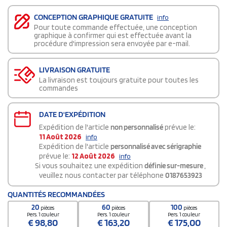
CONCEPTION GRAPHIQUE GRATUITE
info
Pour toute commande effectuée, une conception
graphique à confirmer qui est effectuée avant la
procédure d'impression sera envoyée par e-mail.
LIVRAISON GRATUITE
La livraison est toujours gratuite pour toutes les
commandes
DATE D'EXPÉDITION
Expédition de l'article
non personnalisé
prévue le:
11 Août 2026
info
Expédition de l'article
personnalisé avec sérigraphie
prévue le:
12 Août 2026
info
Si vous souhaitez une expédition
définie sur-mesure
,
veuillez nous contacter par téléphone
0187653923
QUANTITÉS RECOMMANDÉES
20
60
100
pièces
pièces
pièces
Pers. 1 couleur
Pers. 1 couleur
Pers. 1 couleur
€
98,80
€
163,20
€
175,00