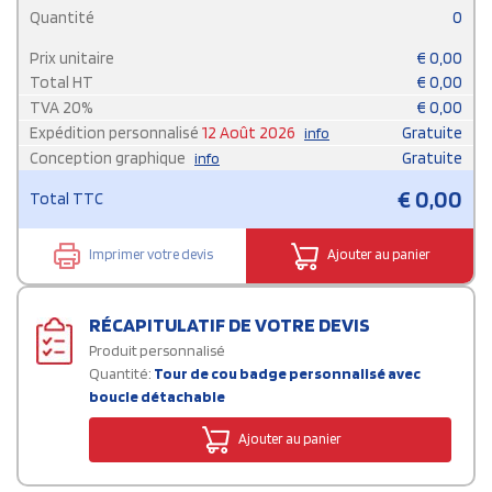
Quantité
0
Prix unitaire
€
0,00
Total HT
€
0,00
TVA
20
%
€
0,00
Expédition personnalisé
12 Août 2026
Gratuite
info
Conception graphique
Gratuite
info
€
0,00
Total TTC
Imprimer votre devis
Ajouter au panier
RÉCAPITULATIF DE VOTRE DEVIS
Produit personnalisé
Quantité:
Tour de cou badge personnalisé avec
boucle détachable
Ajouter au panier