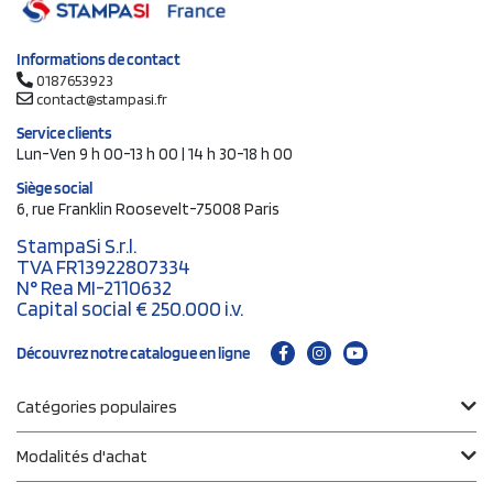
Informations de contact
0187653923
contact@stampasi.fr
Service clients
Lun-Ven 9 h 00-13 h 00 | 14 h 30-18 h 00
Siège social
6, rue Franklin Roosevelt-75008 Paris
StampaSi S.r.l.
TVA FR13922807334
N° Rea MI-2110632
Capital social € 250.000 i.v.
Découvrez notre catalogue en ligne
Catégories populaires
Modalités d'achat