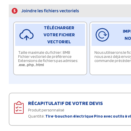
5
Joindre les fichiers vectoriels
TÉLÉCHARGER
IMP
VOTRE FICHIER
NO
VECTORIEL
Taille maximale du fichier: 8MB
Nous utiliserons le f
Fichier vectoriel de préférence
nous avez déjà envo
Extensions de fichiers pas admises:
commande précéden
.exe
,
.php
,
.html
RÉCAPITULATIF DE VOTRE DEVIS
Produit personnalisé
Quantité:
Tire-bouchon électrique Pino avec outils à v