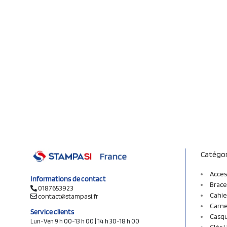
Catégor
Acces
Informations de contact
Brace
0187653923
Cahie
contact@stampasi.fr
Carne
Service clients
Casq
Lun-Ven 9 h 00-13 h 00 | 14 h 30-18 h 00
Clés 