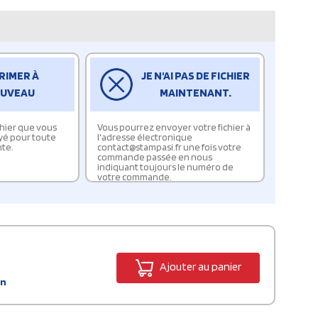
RIMER À
JE N'AI PAS DE FICHIER
UVEAU
MAINTENANT.
ichier que vous
Vous pourrez envoyer votre fichier à
yé pour toute
l'adresse électronique
te.
contact@stampasi.fr une fois votre
commande passée en nous
indiquant toujours le numéro de
votre commande.
Ajouter au panier
in