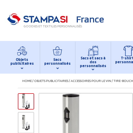
GOODIES ET TEXTILES PERSONNALISÉS
Sacs et sacs à
T-shir
Objets
Sacs
dos
personna
publicitaires
personnalisés
personnalisés
HOME
/
OBJETS PUBLICITAIRES
/
ACCESSOIRES POUR LE VIN
/
TIRE-BOUCH