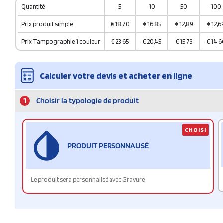
Quantité
5
10
50
100
Prix produit simple
€
18,70
€
16,85
€
12,89
€
12,6
Prix Tampographie 1 couleur
€
23,65
€
20,45
€
15,73
€
14,6
Calculer votre devis et acheter en ligne
1
Choisir la typologie de produit
CHOISI
PRODUIT PERSONNALISÉ
Le produit sera personnalisé avec Gravure