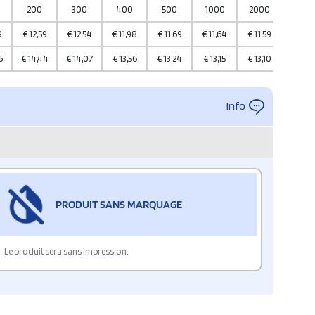
200
300
400
500
1000
2000
5000
9
€
12,59
€
12,54
€
11,98
€
11,69
€
11,64
€
11,59
€
10,8
6
€
14,44
€
14,07
€
13,56
€
13,24
€
13,15
€
13,10
€
12,7
Info
PRODUIT SANS MARQUAGE
Le produit sera sans impression.