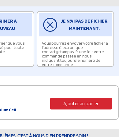
RIMER À
JE N'AI PAS DE FICHIER
UVEAU
MAINTENANT.
ichier que vous
Vous pourrez envoyer votre fichier à
yé pour toute
l'adresse électronique
te.
contact@stampasi.fr une fois votre
commande passée en nous
indiquant toujours le numéro de
votre commande.
Ajouter au panier
ium Cell
LÈMES, C'EST À NOUS D'EN PRENDRE SOIN !