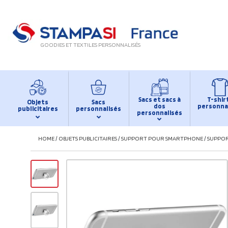
GOODIES ET TEXTILES PERSONNALISÉS
Sacs et sacs à
T-shir
Objets
Sacs
dos
personna
publicitaires
personnalisés
personnalisés
HOME
/
OBJETS PUBLICITAIRES
/
SUPPORT POUR SMARTPHONE
/
SUPPOR