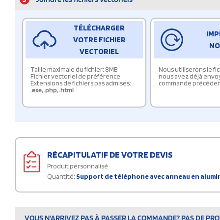
TÉLÉCHARGER
IMP
VOTRE FICHIER
NO
VECTORIEL
Taille maximale du fichier: 8MB
Nous utiliserons le f
Fichier vectoriel de préférence
nous avez déjà envo
Extensions de fichiers pas admises:
commande précéden
.exe
,
.php
,
.html
RÉCAPITULATIF DE VOTRE DEVIS
Produit personnalisé
Quantité:
Support de téléphone avec anneau en alumin
VOUS N'ARRIVEZ PAS À PASSER LA COMMANDE? PAS DE PROB