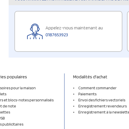
Appelez-nous maintenant au
0187653923
ies populaires
Modalités d'achat
soires pour la maison
Comment commander
lets
Paiements
rs et blocs-notes personnalisés
Envoi des fichiers vectoriels
t de note
Enregistrement revendeurs
uettes
Enregistrement à la newslett
USB
s publicitaires