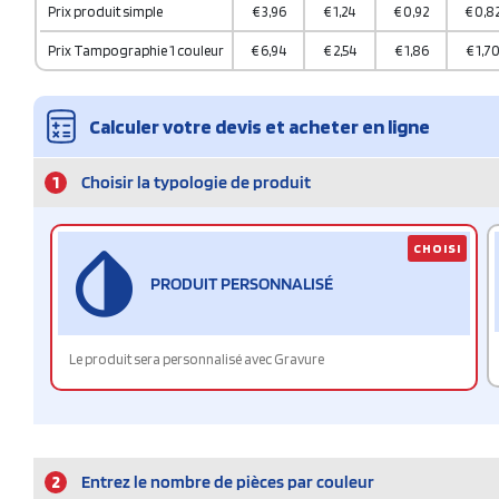
Prix produit simple
€
3,96
€
1,24
€
0,92
€
0,8
Prix Tampographie 1 couleur
€
6,94
€
2,54
€
1,86
€
1,7
Calculer votre devis et acheter en ligne
1
Choisir la typologie de produit
CHOISI
PRODUIT PERSONNALISÉ
Le produit sera personnalisé avec Gravure
2
Entrez le nombre de pièces par couleur