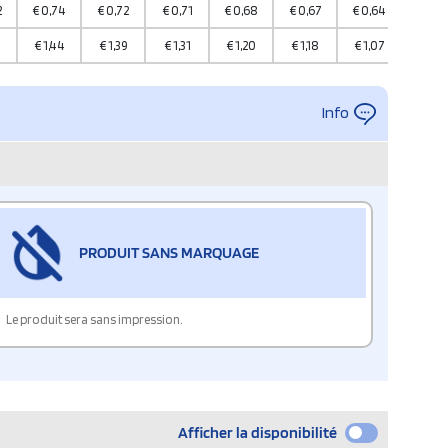
2
€
0,74
€
0,72
€
0,71
€
0,68
€
0,67
€
0,64
€
0,6
0
€
1,44
€
1,39
€
1,31
€
1,20
€
1,18
€
1,07
€
1,0
Info
PRODUIT SANS MARQUAGE
Le produit sera sans impression.
Afficher la disponibilité