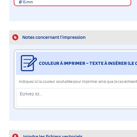
Ø
15 mm
4
Notes concernant l’impression
COULEUR À IMPRIMER – TEXTE À INSÉRER (LE
Indiquez ici la couleur souhaitée pour imprimer ainsi que, le cas échéant, 
5
Joindre les fichiers vectoriels