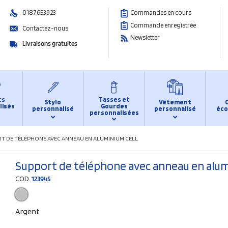
0187653923
Commandes en cours
Commande enregistrée
Contactez-nous
Newsletter
Livraisons gratuites
ts
Tasses et
Stylo
Vêtement
lisés
Gourdes
personnalisé
personnalisé
éco
personnalisées
T DE TÉLÉPHONE AVEC ANNEAU EN ALUMINIUM CELL
Support de téléphone avec anneau en alum
COD.
123945
Argent