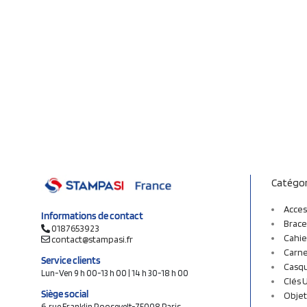
Catégor
Acces
Informations de contact
Brace
0187653923
Cahie
contact@stampasi.fr
Carne
Service clients
Casq
Lun-Ven 9 h 00-13 h 00 | 14 h 30-18 h 00
Clés 
Siège social
Objet
6, rue Franklin Roosevelt-75008 Paris