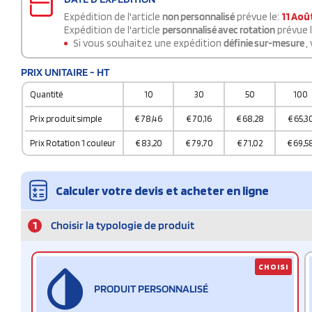
Expédition de l'article
non personnalisé
prévue le:
11 Aoû
Expédition de l'article
personnalisé avec rotation
prévue 
Si vous souhaitez une expédition
définie sur-mesure
,
PRIX UNITAIRE - HT
Quantité
10
30
50
100
Prix produit simple
€
78,46
€
70,16
€
68,28
€
65,3
Prix Rotation 1 couleur
€
83,20
€
79,70
€
71,02
€
69,5
Calculer votre devis et acheter en ligne
1
Choisir la typologie de produit
CHOISI
PRODUIT PERSONNALISÉ