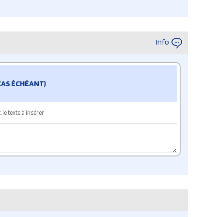
Info
 CAS ÉCHÉANT)
le texte à insérer