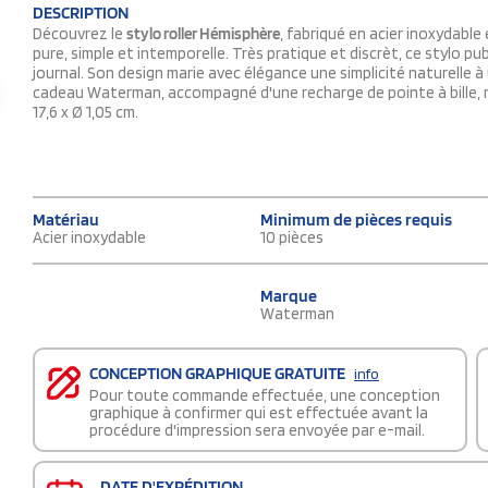
DESCRIPTION
Découvrez le
stylo roller Hémisphère
, fabriqué en acier inoxydable
pure, simple et intemporelle. Très pratique et discrèt, ce stylo pu
journal. Son design marie avec élégance une simplicité naturelle à
cadeau Waterman, accompagné d'une recharge de pointe à bille, m
17,6 x Ø 1,05 cm.
Matériau
Minimum de pièces requis
Acier inoxydable
10 pièces
Marque
Waterman
CONCEPTION GRAPHIQUE GRATUITE
info
Pour toute commande effectuée, une conception
graphique à confirmer qui est effectuée avant la
procédure d'impression sera envoyée par e-mail.
DATE D'EXPÉDITION