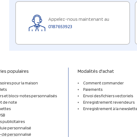
Appelez-nous maintenant au
0187653923
ies populaires
Modalités d'achat
soires pour la maison
Comment commander
lets
Paiements
rs et blocs-notes personnalisés
Envoi des fichiers vectoriels
t de note
Enregistrement revendeurs
uettes
Enregistrement à la newslett
USB
s publicitaires
luie personnalisé
-clé personnalisé