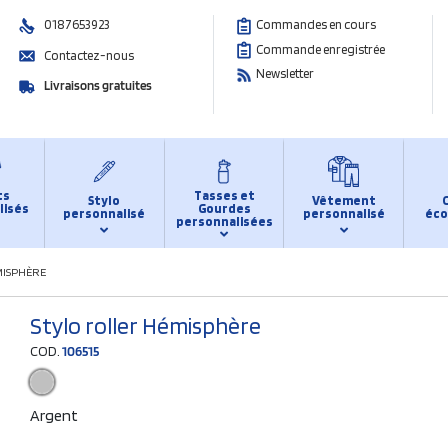
0187653923
Commandes en cours
Commande enregistrée
Contactez-nous
Newsletter
Livraisons gratuites
ts
Tasses et
Stylo
Vêtement
lisés
Gourdes
personnalisé
personnalisé
éco
personnalisées
MISPHÈRE
Stylo roller Hémisphère
COD.
106515
Argent