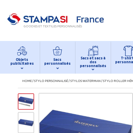
GOODIES ET TEXTILES PERSONNALISÉS
Sacs et sacs à
T-shir
Objets
Sacs
dos
personna
publicitaires
personnalisés
personnalisés
HOME
/
STYLO PERSONNALISÉ
/
STYLOS WATERMAN
/
STYLO ROLLER HÉ