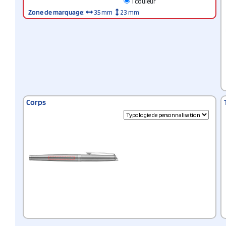
1 couleur
Zone de marquage
:
35 mm
23 mm
Corps