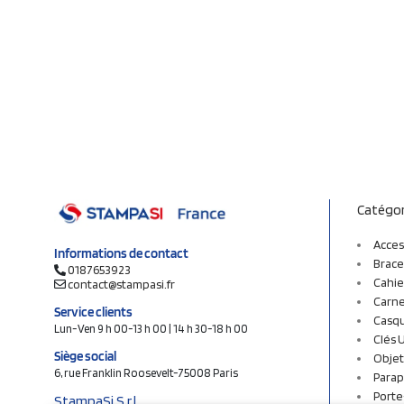
Catégor
Acces
Informations de contact
Brace
0187653923
Cahie
contact@stampasi.fr
Carne
Service clients
Casq
Lun-Ven 9 h 00-13 h 00 | 14 h 30-18 h 00
Clés 
Siège social
Objet
6, rue Franklin Roosevelt-75008 Paris
Parap
Porte
StampaSi S.r.l.