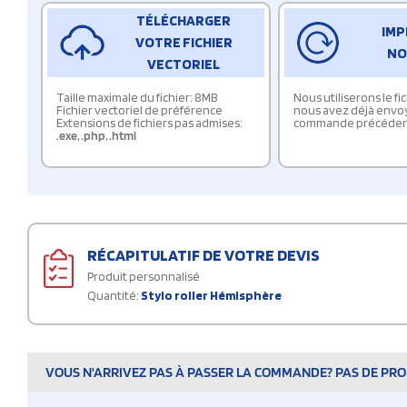
TÉLÉCHARGER
IMP
VOTRE FICHIER
NO
VECTORIEL
Taille maximale du fichier: 8MB
Nous utiliserons le f
Fichier vectoriel de préférence
nous avez déjà envo
Extensions de fichiers pas admises:
commande précéden
.exe
,
.php
,
.html
RÉCAPITULATIF DE VOTRE DEVIS
Produit personnalisé
Quantité:
Stylo roller Hémisphère
VOUS N'ARRIVEZ PAS À PASSER LA COMMANDE? PAS DE PROB