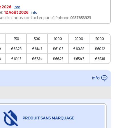
t 2026
info
le:
12 Août 2026
info
 veuillez nous contacter par téléphone
0187653923
250
500
1000
2000
5000
0
€
62,28
€
61,43
€
61,07
€
60,58
€
60,12
8
€
69,17
€
67,34
€
66,27
€
65,47
€
65,16
Info
PRODUIT SANS MARQUAGE