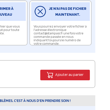
RIMER À
JE N'AI PAS DE FICHIER
UVEAU
MAINTENANT.
ichier que vous
Vous pourrez envoyer votre fichier à
yé pour toute
l'adresse électronique
te.
contact@stampasi.fr une fois votre
commande passée en nous
indiquant toujours le numéro de
votre commande.
Ajouter au panier
LÈMES, C'EST À NOUS D'EN PRENDRE SOIN !