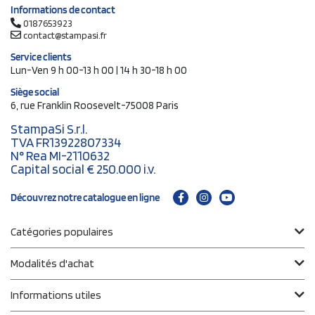
Informations de contact
0187653923
contact@stampasi.fr
Service clients
Lun-Ven 9 h 00-13 h 00 | 14 h 30-18 h 00
Siège social
6, rue Franklin Roosevelt-75008 Paris
StampaSi S.r.l.
TVA FR13922807334
N° Rea MI-2110632
Capital social € 250.000 i.v.
Découvrez notre catalogue en ligne
Catégories populaires
Modalités d'achat
Informations utiles