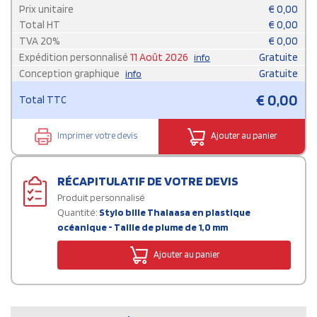
Prix unitaire
€
0,00
Total HT
€
0,00
TVA
20
%
€
0,00
Expédition personnalisé
11 Août 2026
Gratuite
info
Conception graphique
Gratuite
info
€
0,00
Total TTC
Imprimer votre devis
Ajouter au panier
RÉCAPITULATIF DE VOTRE DEVIS
Produit personnalisé
Quantité:
Stylo bille Thalaasa en plastique
océanique - Taille de plume de 1,0 mm
Ajouter au panier