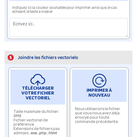
Indiquez ici la couleur souhaitée pour imprimer ainsi que, le cas
échéant, le texte à insérer
5
Joindre les fichiers vectoriels
TÉLÉCHARGER
IMPRIMER À
VOTRE FICHIER
NOUVEAU
VECTORIEL
Nous utiliserons le fichier
Taille maximale du fichier:
que vous nous avez déjà
8MB
envoyé pour toute
Fichier vectoriel de
commande précédente.
préférence
Extensions de fichiers pas
admises:
.exe
,
.php
,
.html