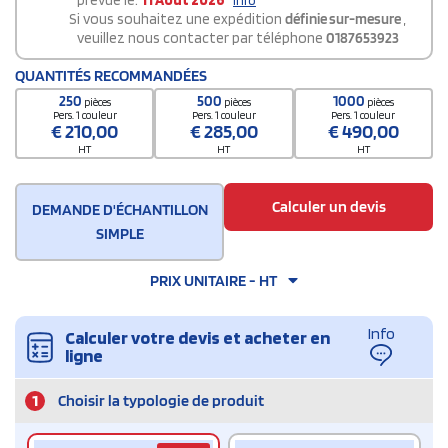
prévue le:
11 Août 2026
info
Si vous souhaitez une expédition
définie sur-mesure
,
veuillez nous contacter par téléphone
0187653923
QUANTITÉS RECOMMANDÉES
250
500
1000
pièces
pièces
pièces
Pers. 1 couleur
Pers. 1 couleur
Pers. 1 couleur
€
210,00
€
285,00
€
490,00
HT
HT
HT
Calculer un devis
DEMANDE D'ÉCHANTILLON
SIMPLE
PRIX UNITAIRE - HT
Info
Calculer votre devis et acheter en
ligne
1
Choisir la typologie de produit