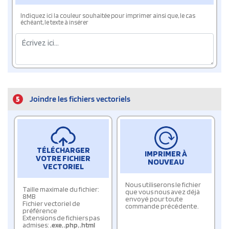
Indiquez ici la couleur souhaitée pour imprimer ainsi que, le cas
échéant, le texte à insérer
5
Joindre les fichiers vectoriels
TÉLÉCHARGER
IMPRIMER À
VOTRE FICHIER
NOUVEAU
VECTORIEL
Nous utiliserons le fichier
Taille maximale du fichier:
que vous nous avez déjà
8MB
envoyé pour toute
Fichier vectoriel de
commande précédente.
préférence
Extensions de fichiers pas
admises:
.exe
,
.php
,
.html