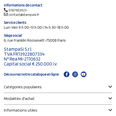
Informations de contact
0187653923
contact@stampasi.fr
Service clients
Lun-Ven 9 h 00-13 h 00 | 14 h 30-18 h 00
Siège social
6, rue Franklin Roosevelt-75008 Paris
StampaSi S.r.l.
TVA FR13922807334
N° Rea MI-2110632
Capital social € 250.000 i.v.
Découvrez notre catalogue en ligne
Catégories populaires
Modalités d'achat
Informations utiles