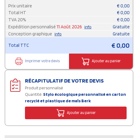
Prix unitaire
€
0,00
Total HT
€
0,00
TVA
20
%
€
0,00
Expédition personnalisé
11 Août 2026
Gratuite
info
Conception graphique
Gratuite
info
€
0,00
Total TTC
Imprimer votre devis
Ajouter au panier
RÉCAPITULATIF DE VOTRE DEVIS
Produit personnalisé
Quantité:
Stylo écologique personnalisé en carton
recyclé et plastique de maïs Berk
Ajouter au panier