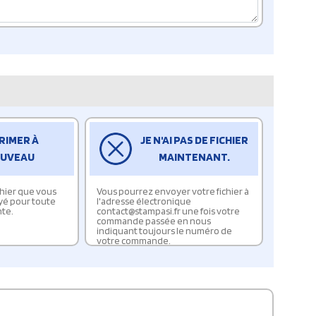
RIMER À
JE N'AI PAS DE FICHIER
UVEAU
MAINTENANT.
ichier que vous
Vous pourrez envoyer votre fichier à
yé pour toute
l'adresse électronique
te.
contact@stampasi.fr une fois votre
commande passée en nous
indiquant toujours le numéro de
votre commande.