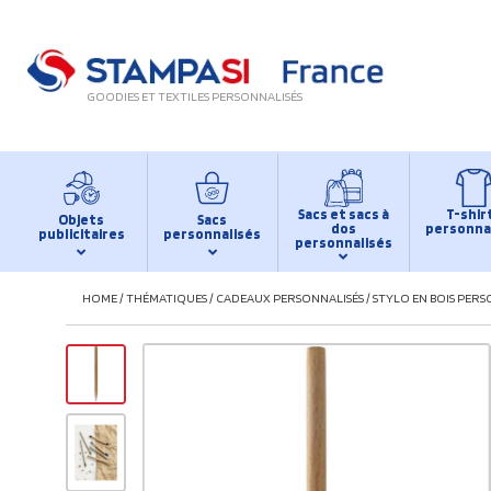
GOODIES ET TEXTILES PERSONNALISÉS
Sacs et sacs à
T-shir
Objets
Sacs
dos
personna
publicitaires
personnalisés
personnalisés
HOME
/
THÉMATIQUES
/
CADEAUX PERSONNALISÉS
/
STYLO EN BOIS PERS