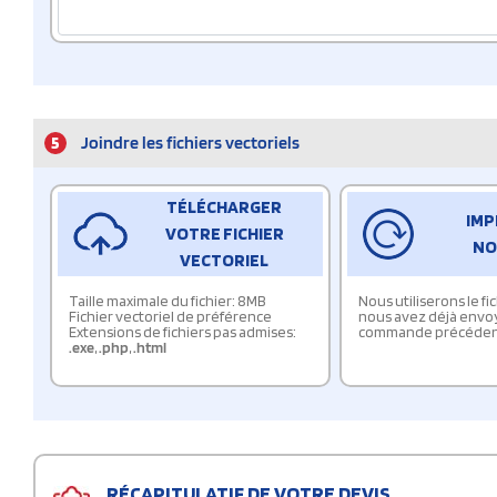
5
Joindre les fichiers vectoriels
TÉLÉCHARGER
IMP
VOTRE FICHIER
NO
VECTORIEL
Taille maximale du fichier: 8MB
Nous utiliserons le f
Fichier vectoriel de préférence
nous avez déjà envo
Extensions de fichiers pas admises:
commande précéden
.exe
,
.php
,
.html
RÉCAPITULATIF DE VOTRE DEVIS