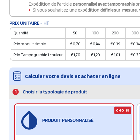
Expédition de l'article
personnalisé avec tampographie
pr
Si vous souhaitez une expédition
définie sur-mesure
,
PRIX UNITAIRE - HT
Quantité
50
100
200
300
Prix produit simple
€
0,70
€
0,44
€
0,39
€
0,3
Prix Tampographie 1 couleur
€
1,70
€
1,20
€
1,01
€
0,7
Calculer votre devis et acheter en ligne
1
Choisir la typologie de produit
CHOISI
PRODUIT PERSONNALISÉ