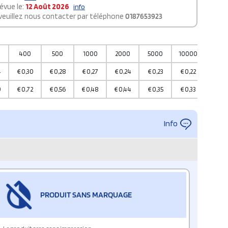
évue le:
12 Août 2026
info
 veuillez nous contacter par téléphone
0187653923
400
500
1000
2000
5000
10000
4
€
0,30
€
0,28
€
0,27
€
0,24
€
0,23
€
0,22
9
€
0,72
€
0,56
€
0,48
€
0,44
€
0,35
€
0,33
Info
PRODUIT SANS MARQUAGE