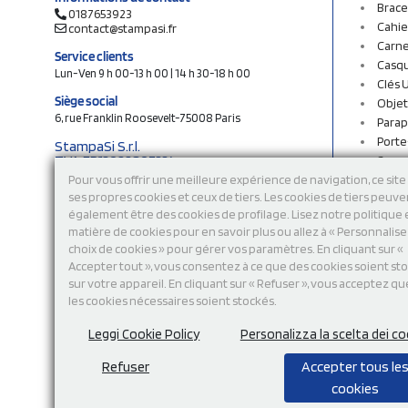
Brace
0187653923
Cahie
contact@stampasi.fr
Carne
Service clients
Casq
Lun-Ven 9 h 00-13 h 00 | 14 h 30-18 h 00
Clés 
Siège social
Objet
6, rue Franklin Roosevelt-75008 Paris
Parap
Porte
StampaSi S.r.l.
TVA FR13922807334
Sac c
N° Rea MI-2110632
Sac e
Pour vous offrir une meilleure expérience de navigation, ce site 
Capital social € 250.000 i.v.
ses propres cookies et ceux de tiers. Les cookies de tiers peuve
Sacs 
également être des cookies de profilage. Lisez notre politique
Sacs 
Découvrez notre catalogue en ligne
matière de cookies pour en savoir plus ou allez à « Personnalis
Stylo
choix de cookies » pour gérer vos paramètres. En cliquant sur «
Sweat
Accepter tout », vous consentez à ce que des cookies soient st
T-shi
sur votre appareil. En cliquant sur « Refuser », vous acceptez qu
Tasse
les cookies nécessaires soient stockés.
Tours
Vêtem
Leggi Cookie Policy
Personalizza la scelta dei co
Refuser
Accepter tous le
cookies
Modalité de
paiement