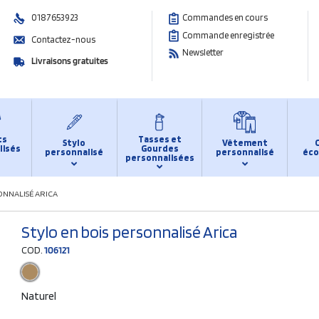
0187653923
Commandes en cours
Commande enregistrée
Contactez-nous
Newsletter
Livraisons gratuites
ts
Tasses et
Stylo
Vêtement
lisés
Gourdes
personnalisé
personnalisé
éco
personnalisées
ONNALISÉ ARICA
Stylo en bois personnalisé Arica
COD.
106121
Naturel