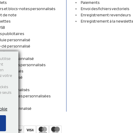
lets
Paiements
rs et blocs-notes personnalisés
Envoi des fichiers vectoriels
t de note
Enregistrement revendeurs
uettes
Enregistrement à la newslett
USB
s publicitaires
luie personnalisé
-clé personnalisé
ordon
n tissu personnalisé
utilise
nt
et sacs à dos personnalisés
 en
personnalisés
ez votre
 personnalisé
shirts
ockés
rts personnalisés
e seuls
s et Gourdes personnalisées
 de cou
ent personnalisé
okie
s