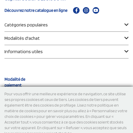
Découvrez notre catalogue en ligne
Catégories populaires
Modalités d'achat
Informations utiles
Modalité de
paiement
Pour vous offrir une meilleure expérience de navigation, ce site utilise
ses propres cookies et ceux de tiers. Les cookies de tiers peuvent
Expéditions
également être des cookies de profilage. Lisez notre politique en
matière de cookies pour en savoir plus ou allez à « Personnalisez votre
choix de cookies » pour gérer vos paramètres. En cliquant sur «
Accepter tout », vous consentez à ce que des cookies soient stockés
sur votre appareil. En cliquant sur « Refuser », vous acceptez que seuls