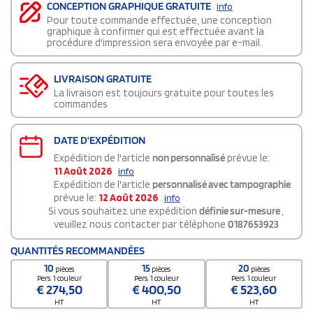
CONCEPTION GRAPHIQUE GRATUITE
info
Pour toute commande effectuée, une conception
graphique à confirmer qui est effectuée avant la
procédure d'impression sera envoyée par e-mail.
LIVRAISON GRATUITE
La livraison est toujours gratuite pour toutes les
commandes
DATE D'EXPÉDITION
Expédition de l'article
non personnalisé
prévue le:
11 Août 2026
info
Expédition de l'article
personnalisé avec tampographie
prévue le:
12 Août 2026
info
Si vous souhaitez une expédition
définie sur-mesure
,
veuillez nous contacter par téléphone
0187653923
QUANTITÉS RECOMMANDÉES
10
15
20
pièces
pièces
pièces
Pers. 1 couleur
Pers. 1 couleur
Pers. 1 couleur
€
274,50
€
400,50
€
523,60
HT
HT
HT