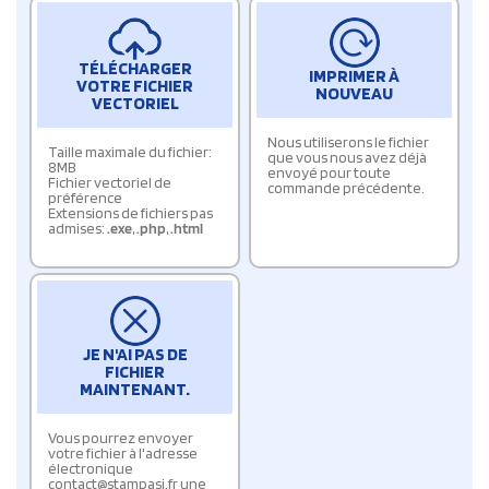
TÉLÉCHARGER
IMPRIMER À
VOTRE FICHIER
NOUVEAU
VECTORIEL
Nous utiliserons le fichier
Taille maximale du fichier:
que vous nous avez déjà
8MB
envoyé pour toute
Fichier vectoriel de
commande précédente.
préférence
Extensions de fichiers pas
admises:
.exe
,
.php
,
.html
JE N'AI PAS DE
FICHIER
MAINTENANT.
Vous pourrez envoyer
votre fichier à l'adresse
électronique
contact@stampasi.fr une