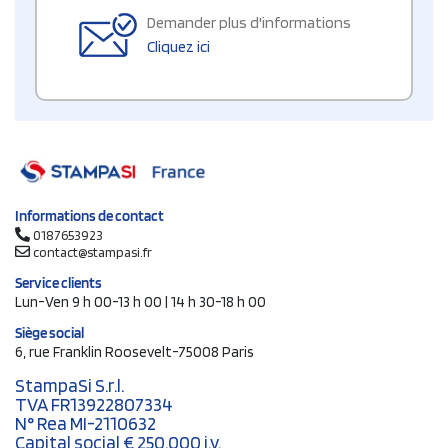
Demander plus d'informations
Cliquez ici
Informations de contact
0187653923
contact@stampasi.fr
Service clients
Lun-Ven 9 h 00-13 h 00 | 14 h 30-18 h 00
Siège social
6, rue Franklin Roosevelt-75008 Paris
StampaSi S.r.l.
TVA FR13922807334
N° Rea MI-2110632
Capital social € 250.000 i.v.