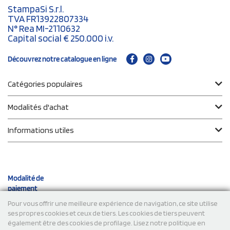
StampaSi S.r.l.
TVA FR13922807334
N° Rea MI-2110632
Capital social € 250.000 i.v.
Découvrez notre catalogue en ligne
Catégories populaires
Modalités d'achat
Informations utiles
Modalité de
paiement
Pour vous offrir une meilleure expérience de navigation, ce site utilise
ses propres cookies et ceux de tiers. Les cookies de tiers peuvent
Expéditions
également être des cookies de profilage. Lisez notre politique en