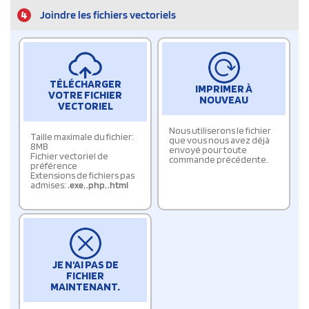
4
Joindre les fichiers vectoriels
TÉLÉCHARGER
IMPRIMER À
VOTRE FICHIER
NOUVEAU
VECTORIEL
Nous utiliserons le fichier
Taille maximale du fichier:
que vous nous avez déjà
8MB
envoyé pour toute
Fichier vectoriel de
commande précédente.
préférence
Extensions de fichiers pas
admises:
.exe
,
.php
,
.html
JE N'AI PAS DE
FICHIER
MAINTENANT.