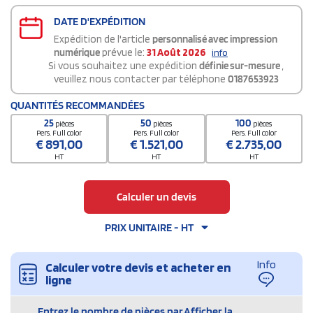
DATE D'EXPÉDITION
Expédition de l'article
personnalisé avec impression
numérique
prévue le:
31 Août 2026
info
Si vous souhaitez une expédition
définie sur-mesure
,
veuillez nous contacter par téléphone
0187653923
QUANTITÉS RECOMMANDÉES
25
50
100
pièces
pièces
pièces
Pers. Full color
Pers. Full color
Pers. Full color
€
891,00
€
1.521,00
€
2.735,00
HT
HT
HT
Calculer un devis
PRIX UNITAIRE - HT
Info
Calculer votre devis et acheter en
ligne
Entrez le nombre de pièces par
Afficher la