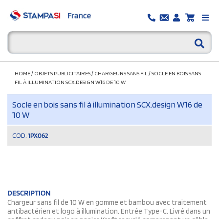
HOME
/
OBJETS PUBLICITAIRES
/
CHARGEURS SANS FIL
/
SOCLE EN BOIS SANS
FIL À ILLUMINATION SCX.DESIGN W16 DE 10 W
Socle en bois sans fil à illumination SCX.design W16 de
10 W
COD.
1PX062
DESCRIPTION
Chargeur sans fil de 10 W en gomme et bambou avec traitement
antibactérien et logo à illumination. Entrée Type-C. Livré dans un