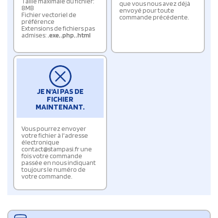
Taille maximale du fichier:
que vous nous avez déjà
8MB
envoyé pour toute
Fichier vectoriel de
commande précédente.
préférence
Extensions de fichiers pas
admises:
.exe
,
.php
,
.html
JE N'AI PAS DE
FICHIER
MAINTENANT.
Vous pourrez envoyer
votre fichier à l'adresse
électronique
contact@stampasi.fr une
fois votre commande
passée en nous indiquant
toujours le numéro de
votre commande.