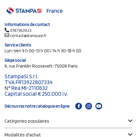
Informations de contact
0187653923
contact@stampasi.fr
Service clients
Lun-Ven 9 h 00-13 h 00 | 14 h 30-18 h 00
Siège social
6, rue Franklin Roosevelt-75008 Paris
StampaSi S.r.l.
TVA FR13922807334
N° Rea MI-2110632
Capital social € 250.000 i.v.
Découvrez notre catalogue en ligne
Catégories populaires
Modalités d'achat