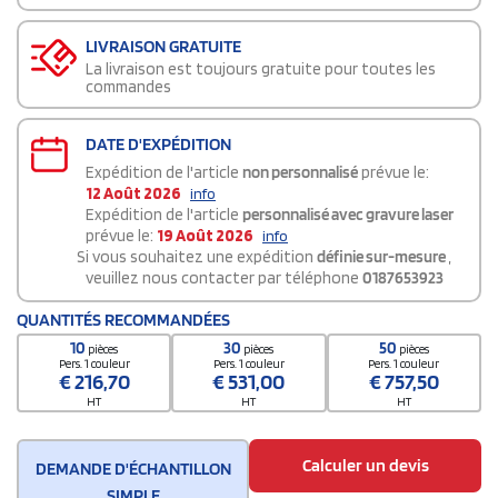
LIVRAISON GRATUITE
La livraison est toujours gratuite pour toutes les
commandes
DATE D'EXPÉDITION
Expédition de l'article
non personnalisé
prévue le:
12 Août 2026
info
Expédition de l'article
personnalisé avec gravure laser
prévue le:
19 Août 2026
info
Si vous souhaitez une expédition
définie sur-mesure
,
veuillez nous contacter par téléphone
0187653923
QUANTITÉS RECOMMANDÉES
10
30
50
pièces
pièces
pièces
Pers. 1 couleur
Pers. 1 couleur
Pers. 1 couleur
€
216,70
€
531,00
€
757,50
HT
HT
HT
Calculer un devis
DEMANDE D'ÉCHANTILLON
SIMPLE