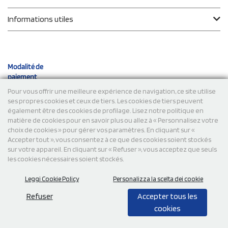
Informations utiles
Modalité de
paiement
Pour vous offrir une meilleure expérience de navigation, ce site utilise
ses propres cookies et ceux de tiers. Les cookies de tiers peuvent
Expéditions
également être des cookies de profilage. Lisez notre politique en
matière de cookies pour en savoir plus ou allez à « Personnalisez votre
choix de cookies » pour gérer vos paramètres. En cliquant sur «
Accepter tout », vous consentez à ce que des cookies soient stockés
sur votre appareil. En cliquant sur « Refuser », vous acceptez que seuls
les cookies nécessaires soient stockés.
Leggi Cookie Policy
Personalizza la scelta dei cookie
© 2026 StampaSi s.r.l. TOUS DROITS RÉSERVÉS - TVA
FR13922807334
Refuser
Accepter tous les
cookies
0,00
Cad.
+ IVA