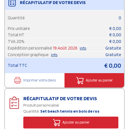
RÉCAPITULATIF DE VOTRE DEVIS
Quantité
0
Prix unitaire
€
0,00
Total HT
€
0,00
TVA
20
%
€
0,00
Expédition personnalisé
19 Août 2026
Gratuite
info
Conception graphique
Gratuite
info
€
0,00
Total TTC
Imprimer votre devis
Ajouter au panier
RÉCAPITULATIF DE VOTRE DEVIS
Produit personnalisé
Quantité:
Set beach tennis en bois de ros
Ajouter au panier