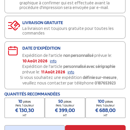
graphique à confirmer qui est effectuée avant la
procédure d'impression sera envoyée par e-mail.
LIVRAISON GRATUITE
La livraison est toujours gratuite pour toutes les
commandes
DATE D'EXPÉDITION
Expédition de l'article
non personnalisé
prévue le:
10 Août 2026
info
Expédition de l'article
personnalisé avec sérigraphie
prévue le:
11 Août 2026
info
Si vous souhaitez une expédition
définie sur-mesure
,
veuillez nous contacter par téléphone
0187653923
QUANTITÉS RECOMMANDÉES
10
50
100
pièces
pièces
pièces
Pers. 1 couleur
Pers. 1 couleur
Pers. 1 couleur
€
130,30
€
399,00
€
688,00
HT
HT
HT