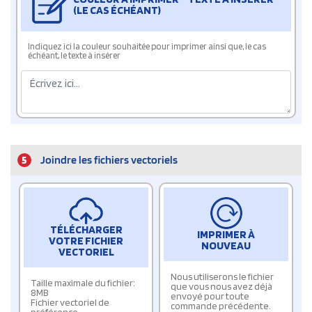
(LE CAS ÉCHÉANT)
Indiquez ici la couleur souhaitée pour imprimer ainsi que, le cas
échéant, le texte à insérer
5
Joindre les fichiers vectoriels
TÉLÉCHARGER
IMPRIMER À
VOTRE FICHIER
NOUVEAU
VECTORIEL
Nous utiliserons le fichier
Taille maximale du fichier:
que vous nous avez déjà
8MB
envoyé pour toute
Fichier vectoriel de
commande précédente.