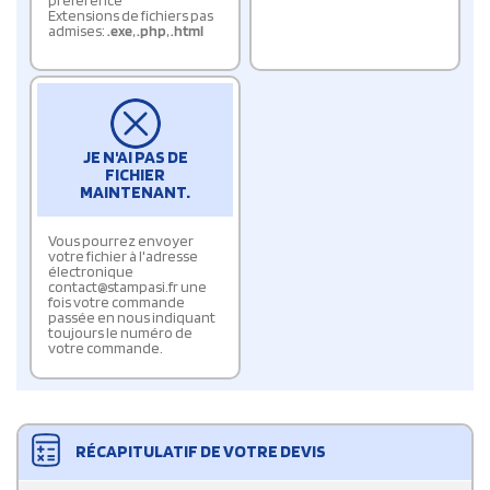
préférence
Extensions de fichiers pas
admises:
.exe
,
.php
,
.html
JE N'AI PAS DE
FICHIER
MAINTENANT.
Vous pourrez envoyer
votre fichier à l'adresse
électronique
contact@stampasi.fr une
fois votre commande
passée en nous indiquant
toujours le numéro de
votre commande.
RÉCAPITULATIF DE VOTRE DEVIS