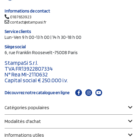
Informations de contact
0187653923
contact@stampasi.fr
Service clients
Lun-Ven 9 h 00-13 h 00 | 14 h 30-18 h 00
Siège social
6, rue Franklin Roosevelt-75008 Paris
StampaSi S.r.l.
TVA FR13922807334
N° Rea MI-2110632
Capital social € 250.000 i.v.
Découvrez notre catalogue en ligne
Catégories populaires
Modalités d'achat
Informations utiles