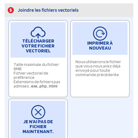
5
Joindre les fichiers vectoriels
TÉLÉCHARGER
IMPRIMER À
VOTRE FICHIER
NOUVEAU
VECTORIEL
Nous utiliserons le fichier
Taille maximale du fichier:
que vous nous avez déjà
8MB
envoyé pour toute
Fichier vectoriel de
commande précédente.
préférence
Extensions de fichiers pas
admises:
.exe
,
.php
,
.html
JE N'AI PAS DE
FICHIER
MAINTENANT.