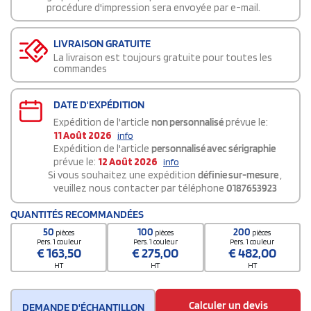
procédure d'impression sera envoyée par e-mail.
LIVRAISON GRATUITE
La livraison est toujours gratuite pour toutes les
commandes
DATE D'EXPÉDITION
Expédition de l'article
non personnalisé
prévue le:
11 Août 2026
info
Expédition de l'article
personnalisé avec sérigraphie
prévue le:
12 Août 2026
info
Si vous souhaitez une expédition
définie sur-mesure
,
veuillez nous contacter par téléphone
0187653923
QUANTITÉS RECOMMANDÉES
50
100
200
pièces
pièces
pièces
Pers. 1 couleur
Pers. 1 couleur
Pers. 1 couleur
€
163,50
€
275,00
€
482,00
HT
HT
HT
Calculer un devis
DEMANDE D'ÉCHANTILLON