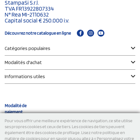
StampaSi S.r.l.
TVA FR13922807334
N° Rea MI-2110632
Capital social € 250.000 i.v.
Découvrez notre catalogue en ligne
Catégories populaires
Modalités d'achat
Informations utiles
Modalité de
paiement
Pour vous offrir une meilleure expérience de navigation, ce site utilise
ses propres cookies et ceux de tiers. Les cookies de tiers peuvent
Expéditions
également être des cookies de profilage. Lisez notre politique en
matière de cookies pour en savoir plus ou allez à « Personnalisez votre