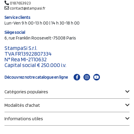
0187653923
contact@stampasi.fr
Service clients
Lun-Ven 9 h 00-13 h 00 | 14 h 30-18 h 00
Siège social
6, rue Franklin Roosevelt-75008 Paris
StampaSi S.r.l.
TVA FR13922807334
N° Rea MI-2110632
Capital social € 250.000 i.v.
Découvrez notre catalogue en ligne
Catégories populaires
Modalités d'achat
Informations utiles