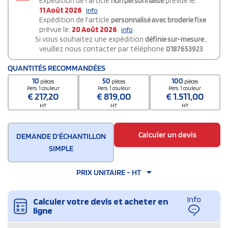
Expédition de l'article
non personnalisé
prévue le:
11 Août 2026
info
Expédition de l'article
personnalisé avec broderie fixe
prévue le:
20 Août 2026
info
Si vous souhaitez une expédition
définie sur-mesure
,
veuillez nous contacter par téléphone
0187653923
QUANTITÉS RECOMMANDÉES
10
50
100
pièces
pièces
pièces
Pers. 1 couleur
Pers. 1 couleur
Pers. 1 couleur
€
217,20
€
819,00
€
1.511,00
HT
HT
HT
Calculer un devis
DEMANDE D'ÉCHANTILLON
SIMPLE
PRIX UNITAIRE - HT
Info
Calculer votre devis et acheter en
ligne