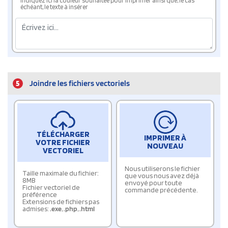
Indiquez ici la couleur souhaitée pour imprimer ainsi que, le cas
échéant, le texte à insérer
5
Joindre les fichiers vectoriels
TÉLÉCHARGER
IMPRIMER À
VOTRE FICHIER
NOUVEAU
VECTORIEL
Nous utiliserons le fichier
Taille maximale du fichier:
que vous nous avez déjà
8MB
envoyé pour toute
Fichier vectoriel de
commande précédente.
préférence
Extensions de fichiers pas
admises:
.exe
,
.php
,
.html