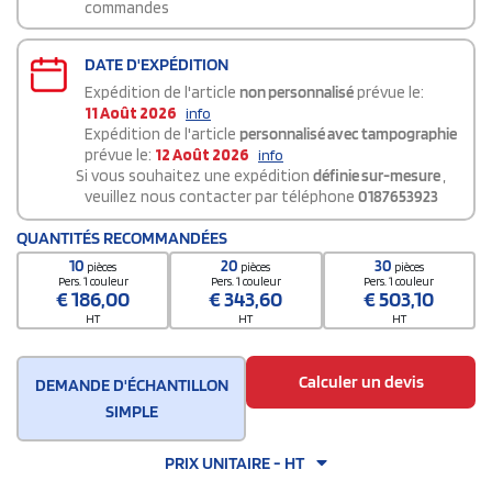
commandes
DATE D'EXPÉDITION
Expédition de l'article
non personnalisé
prévue le:
11 Août 2026
info
Expédition de l'article
personnalisé avec tampographie
prévue le:
12 Août 2026
info
Si vous souhaitez une expédition
définie sur-mesure
,
veuillez nous contacter par téléphone
0187653923
QUANTITÉS RECOMMANDÉES
10
20
30
pièces
pièces
pièces
Pers. 1 couleur
Pers. 1 couleur
Pers. 1 couleur
€
186,00
€
343,60
€
503,10
HT
HT
HT
Calculer un devis
DEMANDE D'ÉCHANTILLON
SIMPLE
PRIX UNITAIRE - HT