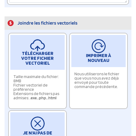
5
Joindre les fichiers vectoriels
TÉLÉCHARGER
IMPRIMER À
VOTRE FICHIER
NOUVEAU
VECTORIEL
Nous utiliserons le fichier
Taille maximale du fichier:
que vous nous avez déjà
8MB
envoyé pour toute
Fichier vectoriel de
commande précédente.
préférence
Extensions de fichiers pas
admises:
.exe
,
.php
,
.html
JE N'AI PAS DE