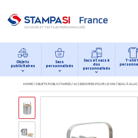
GOODIES ET TEXTILES PERSONNALISÉS
Sacs et sacs à
T-shir
Objets
Sacs
dos
personna
publicitaires
personnalisés
personnalisés
HOME
/
OBJETS PUBLICITAIRES
/
ACCESSOIRES POUR LE VIN
/
SEAU À GLACE