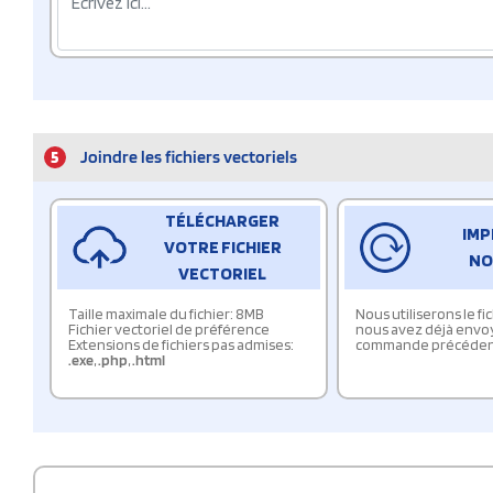
5
Joindre les fichiers vectoriels
TÉLÉCHARGER
IMP
VOTRE FICHIER
NO
VECTORIEL
Taille maximale du fichier: 8MB
Nous utiliserons le f
Fichier vectoriel de préférence
nous avez déjà envo
Extensions de fichiers pas admises:
commande précéden
.exe
,
.php
,
.html