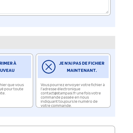
RIMER À
JE N'AI PAS DE FICHIER
UVEAU
MAINTENANT.
ichier que vous
Vous pourrez envoyer votre fichier à
yé pour toute
l'adresse électronique
te.
contact@stampasi.fr une fois votre
commande passée en nous
indiquant toujours le numéro de
votre commande.