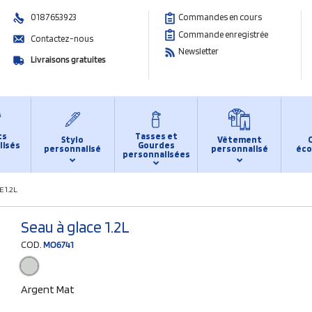
0187653923
Commandes en cours
Commande enregistrée
Contactez-nous
Newsletter
Livraisons gratuites
ts
Tasses et
Stylo
Vêtement
lisés
Gourdes
personnalisé
personnalisé
éco
personnalisées
 1.2L
Seau à glace 1.2L
COD.
MO6741
Argent Mat