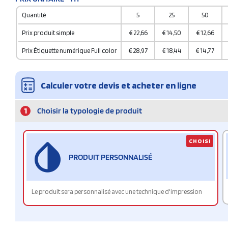
Quantité
5
25
50
Prix produit simple
€
22,66
€
14,50
€
12,66
Prix Étiquette numérique Full color
€
28,97
€
18,44
€
14,77
Calculer votre devis et acheter en ligne
1
Choisir la typologie de produit
CHOISI
PRODUIT PERSONNALISÉ
Le produit sera personnalisé avec une technique d'impression