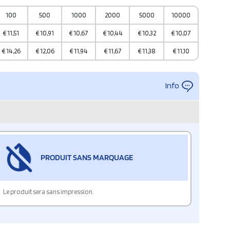
100
500
1000
2000
5000
10000
€
11,51
€
10,91
€
10,67
€
10,44
€
10,32
€
10,07
€
14,26
€
12,06
€
11,94
€
11,67
€
11,38
€
11,10
Info
PRODUIT SANS MARQUAGE
Le produit sera sans impression.