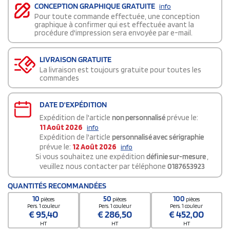
CONCEPTION GRAPHIQUE GRATUITE
info
Pour toute commande effectuée, une conception
graphique à confirmer qui est effectuée avant la
procédure d'impression sera envoyée par e-mail.
LIVRAISON GRATUITE
La livraison est toujours gratuite pour toutes les
commandes
DATE D'EXPÉDITION
Expédition de l'article
non personnalisé
prévue le:
11 Août 2026
info
Expédition de l'article
personnalisé avec sérigraphie
prévue le:
12 Août 2026
info
Si vous souhaitez une expédition
définie sur-mesure
,
veuillez nous contacter par téléphone
0187653923
QUANTITÉS RECOMMANDÉES
10
50
100
pièces
pièces
pièces
Pers. 1 couleur
Pers. 1 couleur
Pers. 1 couleur
€
95,40
€
286,50
€
452,00
HT
HT
HT