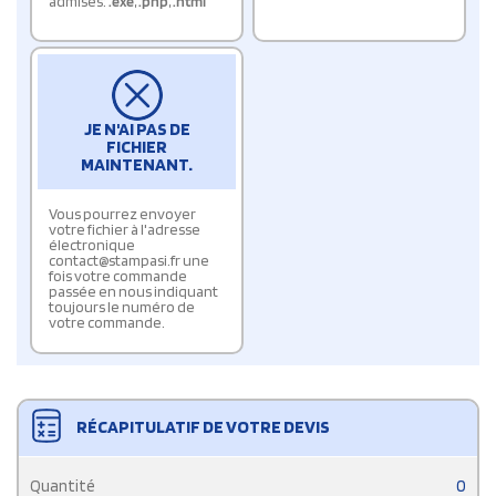
admises:
.exe
,
.php
,
.html
JE N'AI PAS DE
FICHIER
MAINTENANT.
Vous pourrez envoyer
votre fichier à l'adresse
électronique
contact@stampasi.fr une
fois votre commande
passée en nous indiquant
toujours le numéro de
votre commande.
RÉCAPITULATIF DE VOTRE DEVIS
Quantité
0