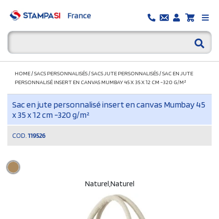
HOME
/
SACS PERSONNALISÉS
/
SACS JUTE PERSONNALISÉS
/
SAC EN JUTE
PERSONNALISÉ INSERT EN CANVAS MUMBAY 45 X 35 X 12 CM -320 G/M²
Sac en jute personnalisé insert en canvas Mumbay 45
x 35 x 12 cm -320 g/m²
COD.
119526
Naturel,Naturel