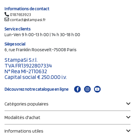
Informations de contact
0187653923
contact@stampasi.fr
Service clients
Lun-Ven 9 h 00-13 h 00 | 14 h 30-18 h 00
Siège social
6, rue Franklin Roosevelt-75008 Paris
StampaSi S.r.l.
TVA FR13922807334
N° Rea MI-2110632
Capital social € 250.000 i.v.
Découvrez notre catalogue en ligne
Catégories populaires
Modalités d'achat
Informations utiles