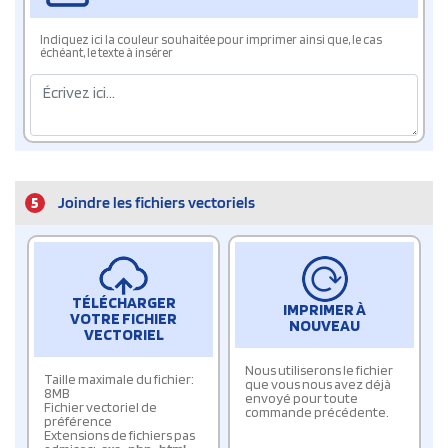
Indiquez ici la couleur souhaitée pour imprimer ainsi que, le cas
échéant, le texte à insérer
5
Joindre les fichiers vectoriels
TÉLÉCHARGER
IMPRIMER À
VOTRE FICHIER
NOUVEAU
VECTORIEL
Nous utiliserons le fichier
Taille maximale du fichier:
que vous nous avez déjà
8MB
envoyé pour toute
Fichier vectoriel de
commande précédente.
préférence
Extensions de fichiers pas