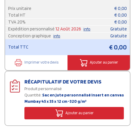
Prix unitaire
€
0,00
Total HT
€
0,00
TVA
20
%
€
0,00
Expédition personnalisé
12 Août 2026
Gratuite
info
Conception graphique
Gratuite
info
€
0,00
Total TTC
Imprimer votre devis
Ajouter au panier
RÉCAPITULATIF DE VOTRE DEVIS
Produit personnalisé
Quantité:
Sac en jute personnalisé insert en canvas
Mumbay 45 x 35 x 12 cm -320 g/m²
Ajouter au panier