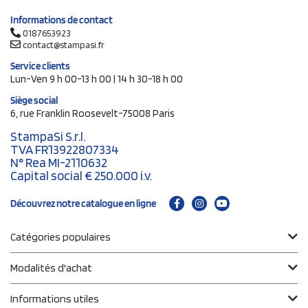
Informations de contact
0187653923
contact@stampasi.fr
Service clients
Lun-Ven 9 h 00-13 h 00 | 14 h 30-18 h 00
Siège social
6, rue Franklin Roosevelt-75008 Paris
StampaSi S.r.l.
TVA FR13922807334
N° Rea MI-2110632
Capital social € 250.000 i.v.
Découvrez notre catalogue en ligne
Catégories populaires
Modalités d'achat
Informations utiles