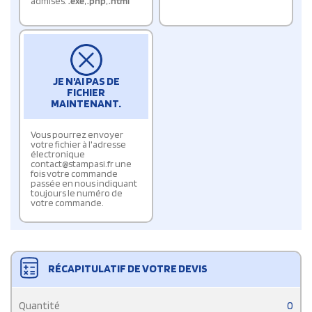
admises:
.exe
,
.php
,
.html
JE N'AI PAS DE
FICHIER
MAINTENANT.
Vous pourrez envoyer
votre fichier à l'adresse
électronique
contact@stampasi.fr une
fois votre commande
passée en nous indiquant
toujours le numéro de
votre commande.
RÉCAPITULATIF DE VOTRE DEVIS
Quantité
0