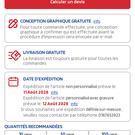
Calculer un devis
CONCEPTION GRAPHIQUE GRATUITE
info
Pour toute commande effectuée, une conception
graphique à confirmer qui est effectuée avant la
procédure d'impression sera envoyée par e-mail.
LIVRAISON GRATUITE
La livraison est toujours gratuite pour toutes les
commandes
DATE D'EXPÉDITION
Expédition de l'article
non personnalisé
prévue le:
11 Août 2026
info
Expédition de l'article
personnalisé avec gravure
prévue le:
12 Août 2026
info
Si vous souhaitez une expédition
définie sur-mesure
,
veuillez nous contacter par téléphone
0187653923
QUANTITÉS RECOMMANDÉES
10
50
100
pièces
pièces
pièces