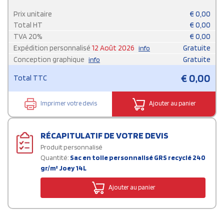
Prix unitaire
€
0,00
Total HT
€
0,00
TVA
20
%
€
0,00
Expédition personnalisé
12 Août 2026
Gratuite
info
Conception graphique
Gratuite
info
€
0,00
Total TTC
Imprimer votre devis
Ajouter au panier
RÉCAPITULATIF DE VOTRE DEVIS
Produit personnalisé
Quantité:
Sac en toile personnalisé GRS recyclé 240
gr/m² Joey 14L
Ajouter au panier