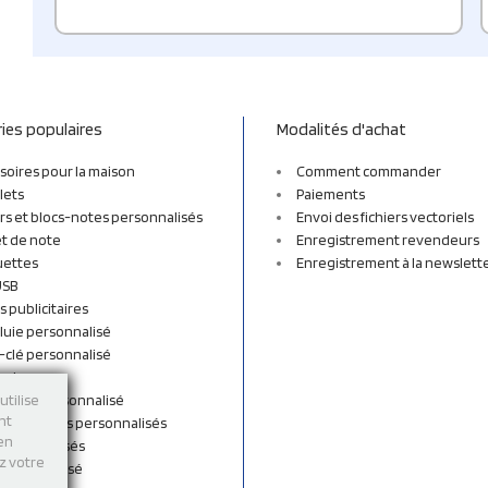
ies populaires
Modalités d'achat
soires pour la maison
Comment commander
lets
Paiements
rs et blocs-notes personnalisés
Envoi des fichiers vectoriels
t de note
Enregistrement revendeurs
uettes
Enregistrement à la newslett
USB
s publicitaires
luie personnalisé
-clé personnalisé
ordon
n tissu personnalisé
utilise
nt
et sacs à dos personnalisés
 en
personnalisés
ez votre
 personnalisé