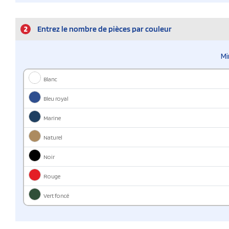
2
Entrez le nombre de pièces par couleur
Mi
Blanc
Bleu royal
Marine
Naturel
Noir
Rouge
Vert foncé