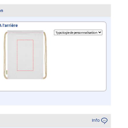
on
A l'arrière
Info