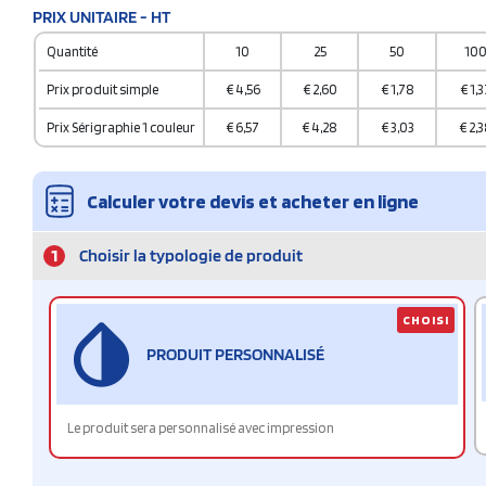
PRIX UNITAIRE - HT
Quantité
10
25
50
10
Prix produit simple
€
4,56
€
2,60
€
1,78
€
1,3
Prix Sérigraphie 1 couleur
€
6,57
€
4,28
€
3,03
€
2,3
Calculer votre devis et acheter en ligne
1
Choisir la typologie de produit
CHOISI
PRODUIT PERSONNALISÉ
Le produit sera personnalisé avec impression