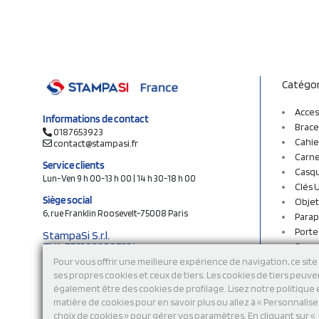
Catégor
Acces
Informations de contact
Brace
0187653923
Cahie
contact@stampasi.fr
Carne
Service clients
Casq
Lun-Ven 9 h 00-13 h 00 | 14 h 30-18 h 00
Clés 
Siège social
Objet
6, rue Franklin Roosevelt-75008 Paris
Parap
Porte
StampaSi S.r.l.
TVA FR13922807334
Sac c
N° Rea MI-2110632
Sac e
Pour vous offrir une meilleure expérience de navigation, ce site 
Capital social € 250.000 i.v.
ses propres cookies et ceux de tiers. Les cookies de tiers peuve
Sacs 
également être des cookies de profilage. Lisez notre politique
Sacs 
Découvrez notre catalogue en ligne
matière de cookies pour en savoir plus ou allez à « Personnalis
Stylo
choix de cookies » pour gérer vos paramètres. En cliquant sur «