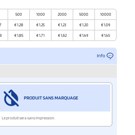
0
500
1000
2000
5000
10000
7
€
1,28
€
1,25
€
1,23
€
1,20
€
1,09
8
€
1,85
€
1,71
€
1,62
€
1,49
€
1,45
Info
PRODUIT SANS MARQUAGE
Le produit sera sans impression.