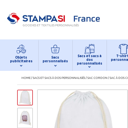
GOODIES ET TEXTILES PERSONNALISÉS
Sacs et sacs à
T-shir
Objets
Sacs
dos
personna
publicitaires
personnalisés
personnalisés
HOME
/
SACS ET SACS À DOS PERSONNALISÉS
/
SAC CORDON
/
SAC À DOS 