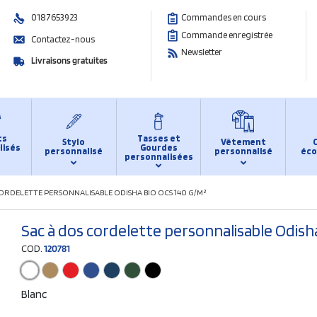
0187653923
Commandes en cours
Commande enregistrée
Contactez-nous
Newsletter
Livraisons gratuites
ts
Tasses et
Stylo
Vêtement
lisés
Gourdes
personnalisé
personnalisé
éco
personnalisées
CORDELETTE PERSONNALISABLE ODISHA BIO OCS 140 G/M²
Sac à dos cordelette personnalisable Odish
COD.
120781
Blanc