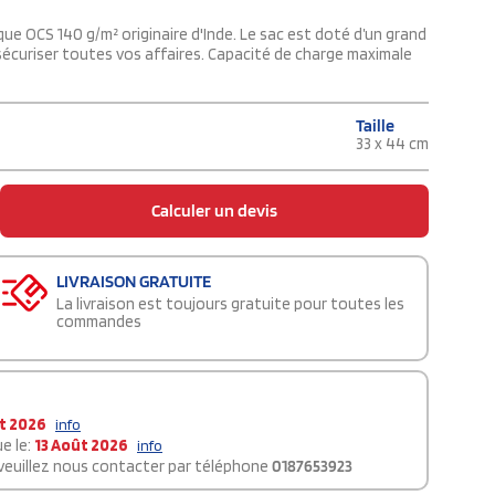
ue OCS 140 g/m² originaire d'Inde. Le sac est doté d’un grand
sécuriser toutes vos affaires. Capacité de charge maximale
Taille
33 x 44 cm
Calculer un devis
LIVRAISON GRATUITE
La livraison est toujours gratuite pour toutes les
commandes
t 2026
info
e le:
13 Août 2026
info
 veuillez nous contacter par téléphone
0187653923