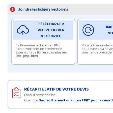
5
Joindre les fichiers vectoriels
TÉLÉCHARGER
IMP
VOTRE FICHIER
NO
VECTORIEL
Taille maximale du fichier: 8MB
Nous utiliserons le f
Fichier vectoriel de préférence
nous avez déjà envo
Extensions de fichiers pas admises:
commande précéden
.exe
,
.php
,
.html
RÉCAPITULATIF DE VOTRE DEVIS
Produit personnalisé
Quantité:
Sac isotherme Reclaim en RPET pour 4 canet