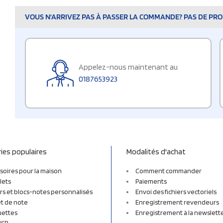
VOUS N'ARRIVEZ PAS À PASSER LA COMMANDE? PAS DE PROB
Appelez-nous maintenant au
0187653923
ies populaires
Modalités d'achat
soires pour la maison
Comment commander
lets
Paiements
rs et blocs-notes personnalisés
Envoi des fichiers vectoriels
t de note
Enregistrement revendeurs
uettes
Enregistrement à la newslett
USB