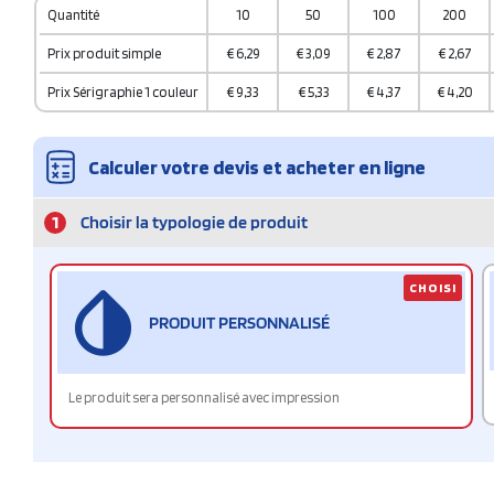
Quantité
10
50
100
200
Prix produit simple
€
6,29
€
3,09
€
2,87
€
2,67
Prix Sérigraphie 1 couleur
€
9,33
€
5,33
€
4,37
€
4,20
Calculer votre devis et acheter en ligne
1
Choisir la typologie de produit
CHOISI
PRODUIT PERSONNALISÉ
Le produit sera personnalisé avec impression