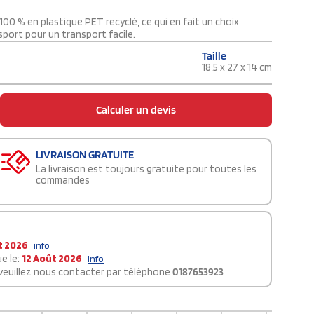
00 % en plastique PET recyclé, ce qui en fait un choix
port pour un transport facile.
Taille
18,5 x 27 x 14 cm
Calculer un devis
LIVRAISON GRATUITE
La livraison est toujours gratuite pour toutes les
commandes
t 2026
info
e le:
12 Août 2026
info
 veuillez nous contacter par téléphone
0187653923