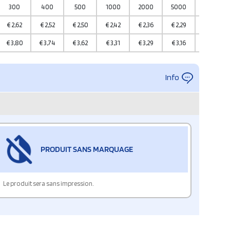
300
400
500
1000
2000
5000
10000
€
2,62
€
2,52
€
2,50
€
2,42
€
2,36
€
2,29
€
2,09
€
3,80
€
3,74
€
3,62
€
3,31
€
3,29
€
3,16
€
3,11
Info
PRODUIT SANS MARQUAGE
Le produit sera sans impression.