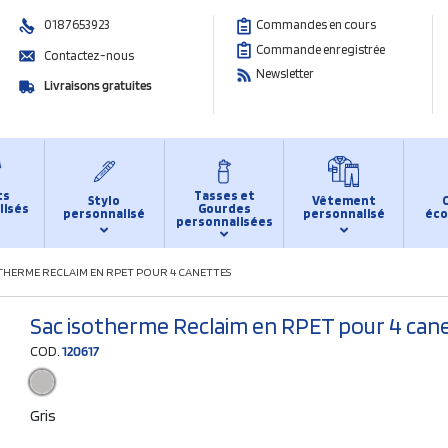
0187653923
Commandes en cours
Commande enregistrée
Contactez-nous
Newsletter
Livraisons gratuites
ts
Tasses et
Stylo
Vêtement
lisés
Gourdes
personnalisé
personnalisé
éco
personnalisées
OTHERME RECLAIM EN RPET POUR 4 CANETTES
Sac isotherme Reclaim en RPET pour 4 can
COD.
120617
Gris