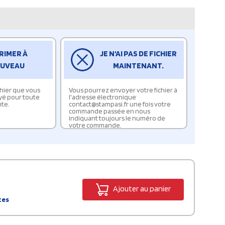
RIMER À
JE N'AI PAS DE FICHIER
UVEAU
MAINTENANT.
ichier que vous
Vous pourrez envoyer votre fichier à
yé pour toute
l'adresse électronique
te.
contact@stampasi.fr une fois votre
commande passée en nous
indiquant toujours le numéro de
votre commande.
Ajouter au panier
tes