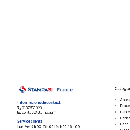
Catégor
Acces
Informations de contact
Brace
0187653923
Cahie
contact@stampasi.fr
Carne
Service clients
Casq
Lun-Ven 9 h 00-13 h 00 | 14 h 30-18 h 00
Clés 