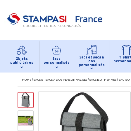
GOODIES ET TEXTILES PERSONNALISÉS
Sacs et sacs à
T-shir
Objets
Sacs
dos
personna
publicitaires
personnalisés
personnalisés
HOME
/
SACS ET SACS À DOS PERSONNALISÉS
/
SACS ISOTHERMES
/
SAC IS