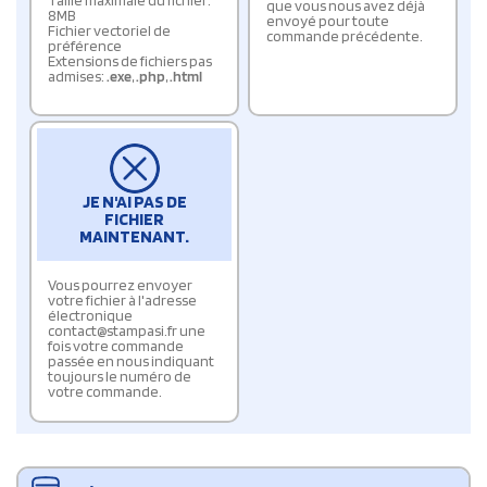
Taille maximale du fichier:
que vous nous avez déjà
8MB
envoyé pour toute
Fichier vectoriel de
commande précédente.
préférence
Extensions de fichiers pas
admises:
.exe
,
.php
,
.html
JE N'AI PAS DE
FICHIER
MAINTENANT.
Vous pourrez envoyer
votre fichier à l'adresse
électronique
contact@stampasi.fr une
fois votre commande
passée en nous indiquant
toujours le numéro de
votre commande.