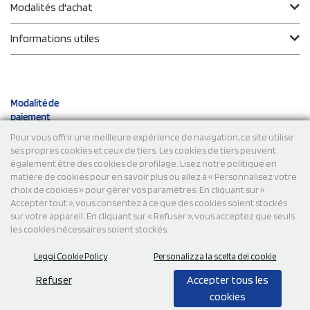
Modalités d'achat
Informations utiles
Modalité de
paiement
Pour vous offrir une meilleure expérience de navigation, ce site utilise
ses propres cookies et ceux de tiers. Les cookies de tiers peuvent
Expéditions
également être des cookies de profilage. Lisez notre politique en
matière de cookies pour en savoir plus ou allez à « Personnalisez votre
choix de cookies » pour gérer vos paramètres. En cliquant sur «
Accepter tout », vous consentez à ce que des cookies soient stockés
sur votre appareil. En cliquant sur « Refuser », vous acceptez que seuls
les cookies nécessaires soient stockés.
Leggi Cookie Policy
Personalizza la scelta dei cookie
© 2026 StampaSi s.r.l. TOUS DROITS RÉSERVÉS - TVA
FR13922807334
Refuser
Accepter tous les
cookies
0,00
Cad.
+ IVA