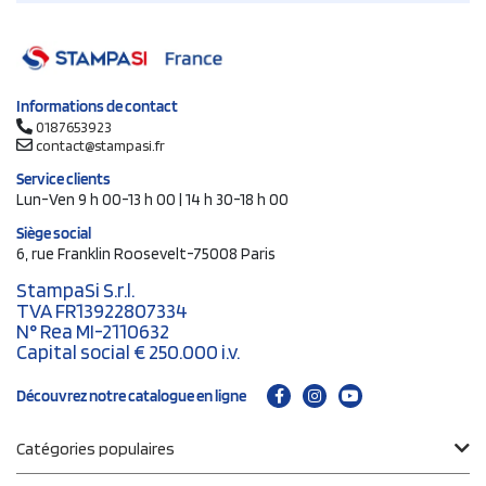
Informations de contact
0187653923
contact@stampasi.fr
Service clients
Lun-Ven 9 h 00-13 h 00 | 14 h 30-18 h 00
Siège social
6, rue Franklin Roosevelt-75008 Paris
StampaSi S.r.l.
TVA FR13922807334
N° Rea MI-2110632
Capital social € 250.000 i.v.
Découvrez notre catalogue en ligne
Catégories populaires