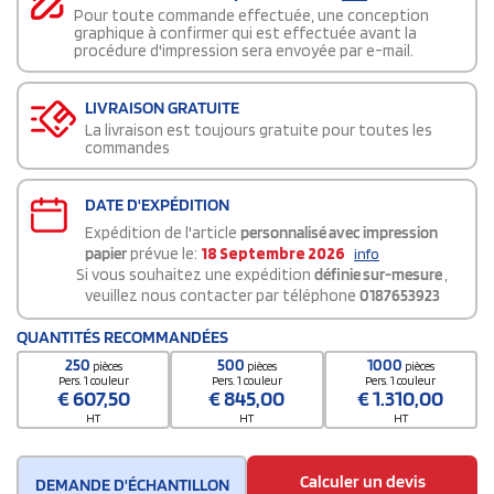
Pour toute commande effectuée, une conception
graphique à confirmer qui est effectuée avant la
procédure d'impression sera envoyée par e-mail.
LIVRAISON GRATUITE
La livraison est toujours gratuite pour toutes les
commandes
DATE D'EXPÉDITION
Expédition de l'article
personnalisé avec impression
papier
prévue le:
18 Septembre 2026
info
Si vous souhaitez une expédition
définie sur-mesure
,
veuillez nous contacter par téléphone
0187653923
QUANTITÉS RECOMMANDÉES
250
500
1000
pièces
pièces
pièces
Pers. 1 couleur
Pers. 1 couleur
Pers. 1 couleur
€
607,50
€
845,00
€
1.310,00
HT
HT
HT
Calculer un devis
DEMANDE D'ÉCHANTILLON