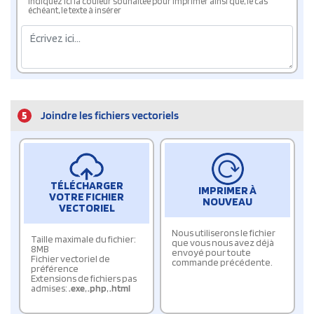
Indiquez ici la couleur souhaitée pour imprimer ainsi que, le cas
échéant, le texte à insérer
5
Joindre les fichiers vectoriels
TÉLÉCHARGER
IMPRIMER À
VOTRE FICHIER
NOUVEAU
VECTORIEL
Nous utiliserons le fichier
Taille maximale du fichier:
que vous nous avez déjà
8MB
envoyé pour toute
Fichier vectoriel de
commande précédente.
préférence
Extensions de fichiers pas
admises:
.exe
,
.php
,
.html