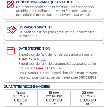
CONCEPTION GRAPHIQUE GRATUITE
info
Pour toute commande effectuée, une conception
graphique à confirmer qui est effectuée avant la
procédure d'impression sera envoyée par e-mail.
LIVRAISON GRATUITE
La livraison est toujours gratuite pour toutes les
commandes
DATE D'EXPÉDITION
Expédition de l'article
non personnalisé
prévue le:
11 Août 2026
info
Expédition de l'article
personnalisé avec sérigraphie
prévue le:
12 Août 2026
info
Si vous souhaitez une expédition
définie sur-mesure
,
veuillez nous contacter par téléphone
0187653923
QUANTITÉS RECOMMANDÉES
1
10
20
pièces
pièces
pièces
Pers. 1 couleur
Pers. 1 couleur
Pers. 1 couleur
€
83,30
€
501,00
€
976,00
HT
HT
HT