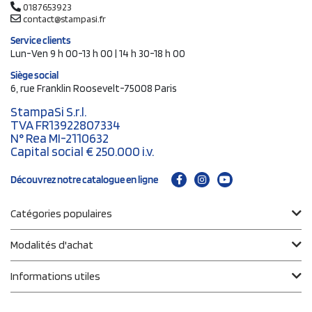
0187653923
contact@stampasi.fr
Service clients
Lun-Ven 9 h 00-13 h 00 | 14 h 30-18 h 00
Siège social
6, rue Franklin Roosevelt-75008 Paris
StampaSi S.r.l.
TVA FR13922807334
N° Rea MI-2110632
Capital social € 250.000 i.v.
Découvrez notre catalogue en ligne
Catégories populaires
Modalités d'achat
Informations utiles