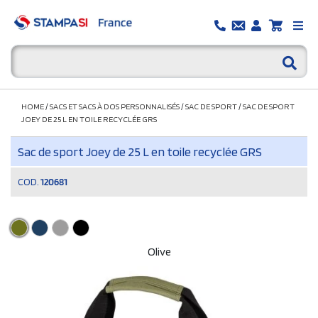
HOME
/
SACS ET SACS À DOS PERSONNALISÉS
/
SAC DE SPORT
/
SAC DE SPORT
JOEY DE 25 L EN TOILE RECYCLÉE GRS
Sac de sport Joey de 25 L en toile recyclée GRS
COD.
120681
Olive