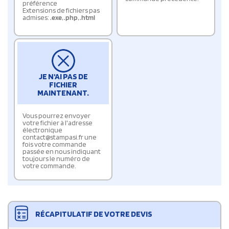
préférence
Extensions de fichiers pas
admises:
.exe
,
.php
,
.html
JE N'AI PAS DE
FICHIER
MAINTENANT.
Vous pourrez envoyer
votre fichier à l'adresse
électronique
contact@stampasi.fr une
fois votre commande
passée en nous indiquant
toujours le numéro de
votre commande.
RÉCAPITULATIF DE VOTRE DEVIS