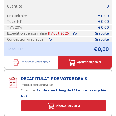
Quantité
0
Prix unitaire
€
0,00
Total HT
€
0,00
TVA
20
%
€
0,00
Expédition personnalisé
11 Août 2026
Gratuite
info
Conception graphique
Gratuite
info
€
0,00
Total TTC
Imprimer votre devis
Ajouter au panier
RÉCAPITULATIF DE VOTRE DEVIS
Produit personnalisé
Quantité:
Sac de sport Joey de 25 L en toile recyclée
GRS
Ajouter au panier