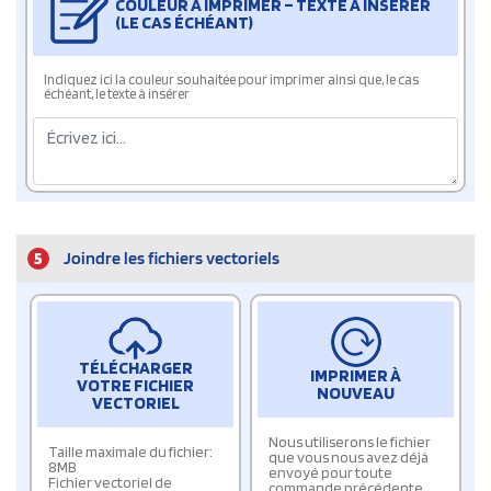
COULEUR À IMPRIMER – TEXTE À INSÉRER
(LE CAS ÉCHÉANT)
Indiquez ici la couleur souhaitée pour imprimer ainsi que, le cas
échéant, le texte à insérer
5
Joindre les fichiers vectoriels
TÉLÉCHARGER
IMPRIMER À
VOTRE FICHIER
NOUVEAU
VECTORIEL
Nous utiliserons le fichier
Taille maximale du fichier:
que vous nous avez déjà
8MB
envoyé pour toute
Fichier vectoriel de
commande précédente.