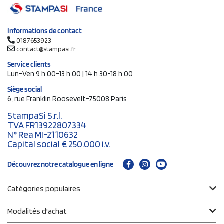
Informations de contact
0187653923
contact@stampasi.fr
Service clients
Lun-Ven 9 h 00-13 h 00 | 14 h 30-18 h 00
Siège social
6, rue Franklin Roosevelt-75008 Paris
StampaSi S.r.l.
TVA FR13922807334
N° Rea MI-2110632
Capital social € 250.000 i.v.
Découvrez notre catalogue en ligne
Catégories populaires
Modalités d'achat