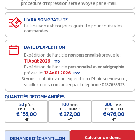
procédure d'impression sera envoyée par e-mail.
LIVRAISON GRATUITE
La livraison est toujours gratuite pour toutes les
commandes
DATE D'EXPÉDITION
Expédition de l'article
non personnalisé
prévue le:
11 Août 2026
info
Expédition de l'article
personnalisé avec sérigraphie
prévue le:
12 Août 2026
info
Si vous souhaitez une expédition
définie sur-mesure
,
veuillez nous contacter par téléphone
0187653923
QUANTITÉS RECOMMANDÉES
50
100
200
pièces
pièces
pièces
Pers. 1 couleur
Pers. 1 couleur
Pers. 1 couleur
€
155,00
€
272,00
€
476,00
HT
HT
HT
Calculer un devis
DEMANDE D'ÉCHANTILLON