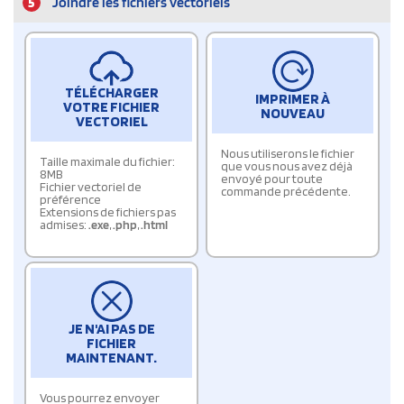
5
Joindre les fichiers vectoriels
TÉLÉCHARGER
IMPRIMER À
VOTRE FICHIER
NOUVEAU
VECTORIEL
Nous utiliserons le fichier
Taille maximale du fichier:
que vous nous avez déjà
8MB
envoyé pour toute
Fichier vectoriel de
commande précédente.
préférence
Extensions de fichiers pas
admises:
.exe
,
.php
,
.html
JE N'AI PAS DE
FICHIER
MAINTENANT.
Vous pourrez envoyer