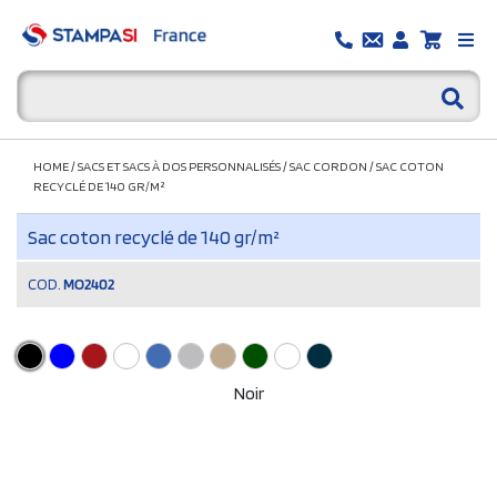
HOME
/
SACS ET SACS À DOS PERSONNALISÉS
/
SAC CORDON
/
SAC COTON
RECYCLÉ DE 140 GR/M²
Sac coton recyclé de 140 gr/m²
COD.
MO2402
Noir