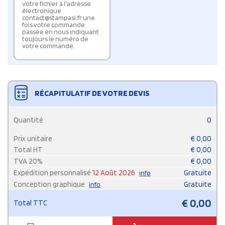
votre fichier à l'adresse
électronique
contact@stampasi.fr une
fois votre commande
passée en nous indiquant
toujours le numéro de
votre commande.
RÉCAPITULATIF DE VOTRE DEVIS
Quantité
0
Prix unitaire
€
0,00
Total HT
€
0,00
TVA
20
%
€
0,00
Expédition personnalisé
12 Août 2026
Gratuite
info
Conception graphique
Gratuite
info
€
0,00
Total TTC