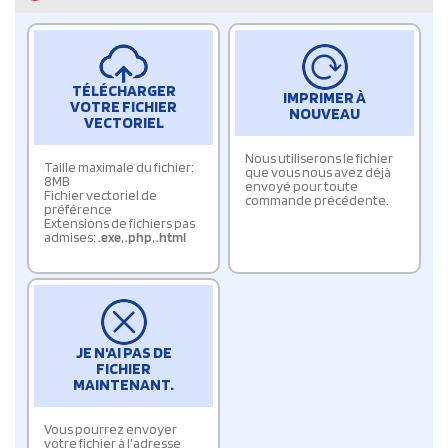
TÉLÉCHARGER
IMPRIMER À
VOTRE FICHIER
NOUVEAU
VECTORIEL
Nous utiliserons le fichier
Taille maximale du fichier:
que vous nous avez déjà
8MB
envoyé pour toute
Fichier vectoriel de
commande précédente.
préférence
Extensions de fichiers pas
admises:
.exe
,
.php
,
.html
JE N'AI PAS DE
FICHIER
MAINTENANT.
Vous pourrez envoyer
votre fichier à l'adresse