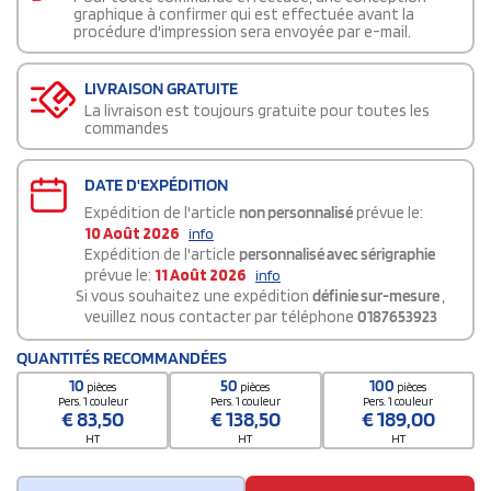
graphique à confirmer qui est effectuée avant la
procédure d'impression sera envoyée par e-mail.
LIVRAISON GRATUITE
La livraison est toujours gratuite pour toutes les
commandes
DATE D'EXPÉDITION
Expédition de l'article
non personnalisé
prévue le:
10 Août 2026
info
Expédition de l'article
personnalisé avec sérigraphie
prévue le:
11 Août 2026
info
Si vous souhaitez une expédition
définie sur-mesure
,
veuillez nous contacter par téléphone
0187653923
QUANTITÉS RECOMMANDÉES
10
50
100
pièces
pièces
pièces
Pers. 1 couleur
Pers. 1 couleur
Pers. 1 couleur
€
83,50
€
138,50
€
189,00
HT
HT
HT