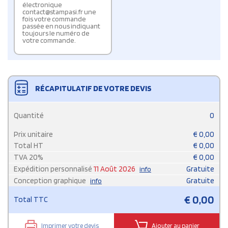
électronique
contact@stampasi.fr une
fois votre commande
passée en nous indiquant
toujours le numéro de
votre commande.
RÉCAPITULATIF DE VOTRE DEVIS
Quantité
0
Prix unitaire
€
0,00
Total HT
€
0,00
TVA
20
%
€
0,00
Expédition personnalisé
11 Août 2026
Gratuite
info
Conception graphique
Gratuite
info
€
0,00
Total TTC
Imprimer votre devis
Ajouter au panier