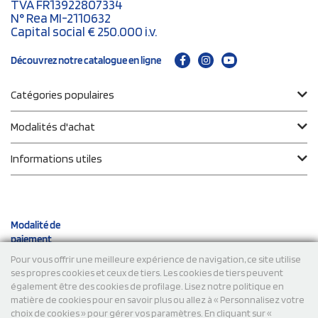
TVA FR13922807334
N° Rea MI-2110632
Capital social € 250.000 i.v.
Découvrez notre catalogue en ligne
Catégories populaires
Modalités d'achat
Informations utiles
Modalité de
paiement
Pour vous offrir une meilleure expérience de navigation, ce site utilise
ses propres cookies et ceux de tiers. Les cookies de tiers peuvent
Expéditions
également être des cookies de profilage. Lisez notre politique en
matière de cookies pour en savoir plus ou allez à « Personnalisez votre
choix de cookies » pour gérer vos paramètres. En cliquant sur «