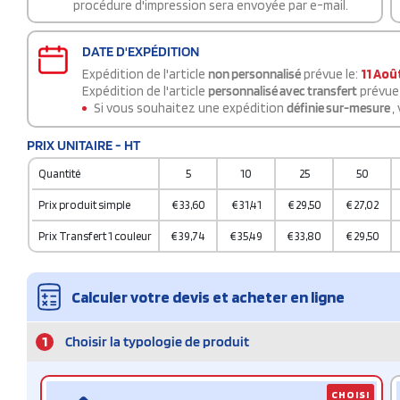
procédure d'impression sera envoyée par e-mail.
DATE D'EXPÉDITION
Expédition de l'article
non personnalisé
prévue le:
11 Aoû
Expédition de l'article
personnalisé avec transfert
prévue 
Si vous souhaitez une expédition
définie sur-mesure
,
PRIX UNITAIRE - HT
Quantité
5
10
25
50
Prix produit simple
€
33,60
€
31,41
€
29,50
€
27,02
Prix Transfert 1 couleur
€
39,74
€
35,49
€
33,80
€
29,50
Calculer votre devis et acheter en ligne
1
Choisir la typologie de produit
CHOISI