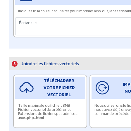
Indiquez ici la couleur souhaitée pour imprimer ainsi que, le cas échéant, 
5
Joindre les fichiers vectoriels
TÉLÉCHARGER
IMP
VOTRE FICHIER
NO
VECTORIEL
Taille maximale du fichier: 8MB
Nous utiliserons le f
Fichier vectoriel de préférence
nous avez déjà envo
Extensions de fichiers pas admises:
commande précéden
.exe
,
.php
,
.html