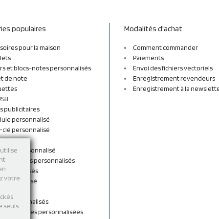
ies populaires
Modalités d'achat
soires pour la maison
Comment commander
lets
Paiements
rs et blocs-notes personnalisés
Envoi des fichiers vectoriels
t de note
Enregistrement revendeurs
uettes
Enregistrement à la newslett
USB
s publicitaires
luie personnalisé
-clé personnalisé
ordon
n tissu personnalisé
utilise
nt
et sacs à dos personnalisés
 en
personnalisés
ez votre
 personnalisé
shirts
ockés
rts personnalisés
e seuls
s et Gourdes personnalisées