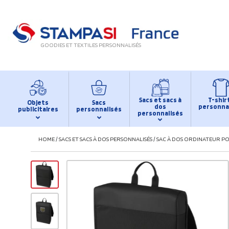
GOODIES ET TEXTILES PERSONNALISÉS
Sacs et sacs à
T-shir
Objets
Sacs
dos
personna
publicitaires
personnalisés
personnalisés
HOME
/
SACS ET SACS À DOS PERSONNALISÉS
/
SAC À DOS ORDINATEUR P