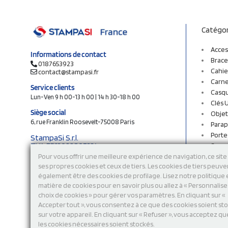
Catégor
Acces
Informations de contact
Brace
0187653923
Cahie
contact@stampasi.fr
Carne
Service clients
Casq
Lun-Ven 9 h 00-13 h 00 | 14 h 30-18 h 00
Clés 
Siège social
Objet
6, rue Franklin Roosevelt-75008 Paris
Parap
Porte
StampaSi S.r.l.
TVA FR13922807334
Sac c
N° Rea MI-2110632
Sac e
Pour vous offrir une meilleure expérience de navigation, ce site 
Capital social € 250.000 i.v.
ses propres cookies et ceux de tiers. Les cookies de tiers peuve
Sacs 
également être des cookies de profilage. Lisez notre politique
Sacs 
Découvrez notre catalogue en ligne
matière de cookies pour en savoir plus ou allez à « Personnalis
Stylo
choix de cookies » pour gérer vos paramètres. En cliquant sur «
Sweat
Accepter tout », vous consentez à ce que des cookies soient st
T-shi
sur votre appareil. En cliquant sur « Refuser », vous acceptez qu
Tasse
les cookies nécessaires soient stockés.