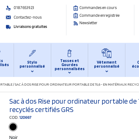
0187653923
Commandes en cours
Commande enregistrée
Contactez-nous
Newsletter
Livraisons gratuites
ts
Tasses et
Stylo
Vêtement
lisés
Gourdes
personnalisé
personnalisé
éco
personnalisées
ORTABLE
/
SAC À DOS RISE POUR ORDINATEUR PORTABLE DE 15,6 - EN MATÉRIAUX RECYCL
Sac à dos Rise pour ordinateur portable de 
recyclés certifiés GRS
COD.
120697
Noir