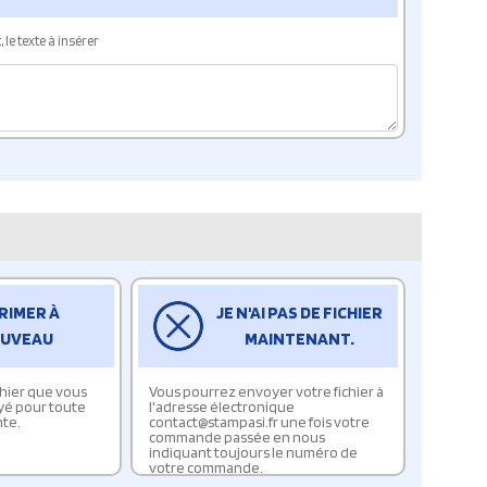
le texte à insérer
RIMER À
JE N'AI PAS DE FICHIER
UVEAU
MAINTENANT.
ichier que vous
Vous pourrez envoyer votre fichier à
yé pour toute
l'adresse électronique
te.
contact@stampasi.fr une fois votre
commande passée en nous
indiquant toujours le numéro de
votre commande.