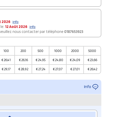
t 2026
info
le:
12 Août 2026
info
 veuillez nous contacter par téléphone
0187653923
100
200
500
1000
2000
5000
€
26,41
€
26,16
€
24,95
€
24,80
€
24,09
€
23,66
€
29,17
€
28,92
€
27,24
€
27,07
€
27,01
€
26,42
Info